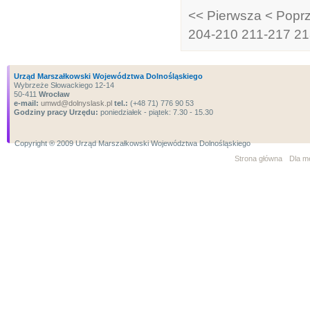
<< Pierwsza
< Popr
204-210
211-217
21
Urząd Marszałkowski Województwa Dolnośląskiego
Wybrzeże Słowackiego 12-14
50-411
Wrocław
e-mail:
umwd@dolnyslask.pl
tel.:
(+48 71) 776 90 53
Godziny pracy Urzędu:
poniedziałek - piątek: 7.30 - 15.30
Copyright ® 2009 Urząd Marszałkowski Województwa Dolnośląskiego
Strona główna
Dla m