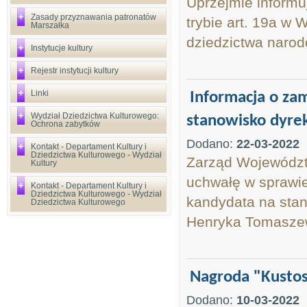
Uprzejmie informu
Zasady przyznawania patronatów
trybie art. 19a w 
Marszałka
dziedzictwa narod
Instytucje kultury
Rejestr instytucji kultury
Linki
Informacja o za
Wydział Dziedzictwa Kulturowego:
stanowisko dyrek
Ochrona zabytków
Dodano:
22-03-2022
Kontakt - Departament Kultury i
Dziedzictwa Kulturowego - Wydział
Zarząd Województw
Kultury
uchwałę w sprawie
Kontakt - Departament Kultury i
Dziedzictwa Kulturowego - Wydział
kandydata na sta
Dziedzictwa Kulturowego
Henryka Tomaszew
Nagroda "Kusto
Dodano:
10-03-2022