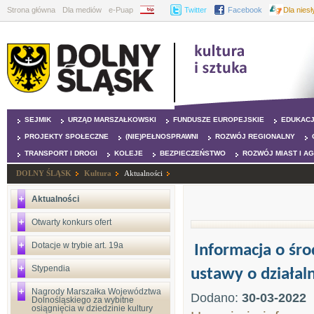
Strona główna
Dla mediów
e-Puap
BIP
Twitter
Facebook
Dla nies
SEJMIK
URZĄD MARSZAŁKOWSKI
FUNDUSZE EUROPEJSKIE
EDUKAC
PROJEKTY SPOŁECZNE
(NIE)PEŁNOSPRAWNI
ROZWÓJ REGIONALNY
TRANSPORT I DROGI
KOLEJE
BEZPIECZEŃSTWO
ROZWÓJ MIAST I A
DOLNY ŚLĄSK
Kultura
Aktualności
Aktualności
Otwarty konkurs ofert
Dotacje w trybie art. 19a
Informacja o śro
Stypendia
ustawy o działaln
Nagrody Marszałka Województwa
Dodano:
30-03-2022
Dolnośląskiego za wybitne
osiągnięcia w dziedzinie kultury