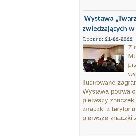
Wystawa „Twarze 
zwiedzających w 
Dodano:
21-02-2022
Z 
Mu
pr
wy
ilustrowane zagra
Wystawa potrwa od
pierwszy znaczek 
znaczki z terytori
pierwsze znaczki z