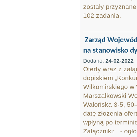
zostały przyznane
102 zadania.
Zarząd Wojewódz
na stanowisko dy
Dodano:
24-02-2022
Oferty wraz z zał
dopiskiem „Konkur
Wiłkomirskiego w
Marszałkowski Woj
Walońska 3-5, 50-
datę złożenia ofer
wpłyną po termin
Załączniki: - ogło