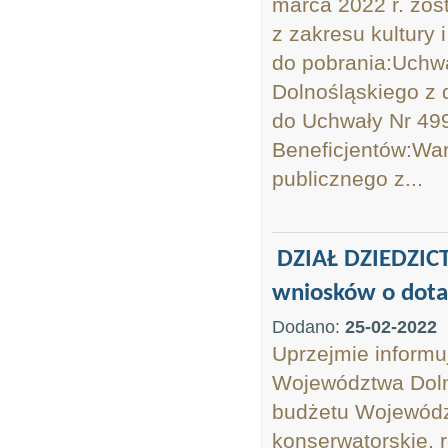
marca 2022 r. zos
z zakresu kultury
do pobrania:Uchw
Dolnośląskiego z
do Uchwały Nr 499
Beneficjentów:War
publicznego z...
DZIAŁ DZIEDZIC
wniosków o dotac
Dodano:
25-02-2022
Uprzejmie informu
Województwa Dolno
budżetu Województ
konserwatorskie, 