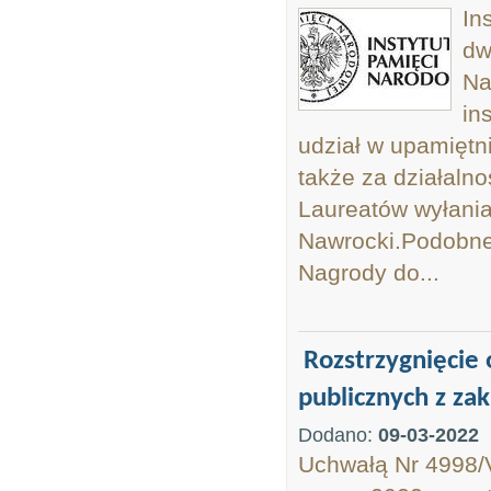
In
dw
Na
in
udział w upamiętni
także za działaln
Laureatów wyłania 
Nawrocki.Podobne 
Nagrody do...
Rozstrzygnięcie 
publicznych z zak
Dodano:
09-03-2022
Uchwałą Nr 4998/