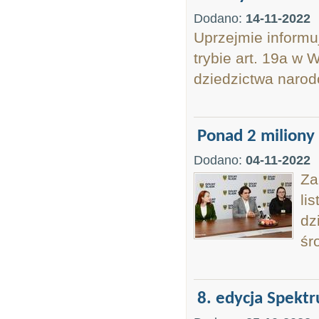
Dodano:
14-11-2022
Uprzejmie informu
trybie art. 19a w 
dziedzictwa narod
Ponad 2 miliony 
Dodano:
04-11-2022
Za
li
dz
śr
8. edycja Spekt