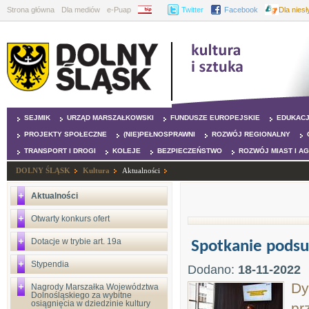
Strona główna
Dla mediów
e-Puap
BIP
Twitter
Facebook
Dla nies
SEJMIK
URZĄD MARSZAŁKOWSKI
FUNDUSZE EUROPEJSKIE
EDUKAC
PROJEKTY SPOŁECZNE
(NIE)PEŁNOSPRAWNI
ROZWÓJ REGIONALNY
TRANSPORT I DROGI
KOLEJE
BEZPIECZEŃSTWO
ROZWÓJ MIAST I A
DOLNY ŚLĄSK
Kultura
Aktualności
Aktualności
Otwarty konkurs ofert
Dotacje w trybie art. 19a
Spotkanie podsu
Stypendia
Dodano:
18-11-2022
Dy
Nagrody Marszałka Województwa
Dolnośląskiego za wybitne
osiągnięcia w dziedzinie kultury
pr