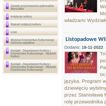
Wo
Zasady przyznawania patronatów
Marszałka
Ma
Instytucje kultury
władzami Wydziału
Rejestr instytucji kultury
Linki
Listopadowe W
Wydział Dziedzictwa Kulturowego:
Ochrona zabytków
Dodano:
18-11-2022
Kontakt - Departament Kultury i
Tr
Dziedzictwa Kulturowego - Wydział
Kultury
po
Kontakt - Departament Kultury i
Pa
Dziedzictwa Kulturowego - Wydział
Dziedzictwa Kulturowego
oc
języka. Program wy
dziewięciu wybitn
przez Stanisława 
rolę przewodnika 