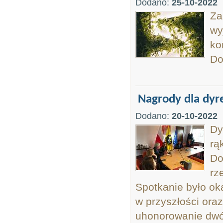
Dodano:
25-10-2022
Za
wy
ko
Do
Nagrody dla dyre
Dodano:
20-10-2022
Dy
rą
Do
rz
Spotkanie było ok
w przyszłości ora
uhonorowanie dwój