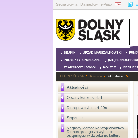
Strona główna
Dla mediów
e-Puap
BIP
Tw
SEJMIK
URZĄD MARSZAŁKOWSKI
FUND
PROJEKTY SPOŁECZNE
(NIE)PEŁNOSPRAW
TRANSPORT I DROGI
KOLEJE
BEZPIEC
DOLNY ŚLĄSK
Kultura
Aktualności
Aktualności
Otwarty konkurs ofert
Dotacje w trybie art. 19a
Stypendia
Nagrody Marszałka Województwa
Dolnośląskiego za wybitne
osiągnięcia w dziedzinie kultury