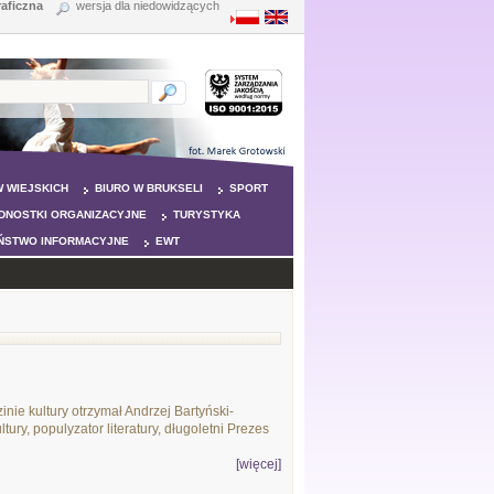
raficzna
wersja dla niedowidzących
 WIEJSKICH
BIURO W BRUKSELI
SPORT
DNOSTKI ORGANIZACYJNE
TURYSTYKA
ŃSTWO INFORMACYJNE
EWT
ie kultury otrzymał Andrzej Bartyński-
tury, populyzator literatury, długoletni Prezes
[więcej]