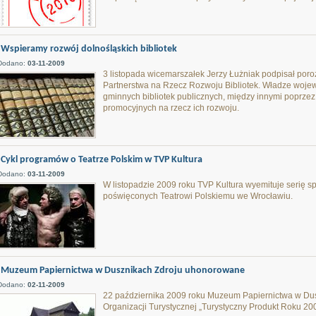
Wspieramy rozwój dolnośląskich bibliotek
Dodano:
03-11-2009
3 listopada wicemarszałek Jerzy Łużniak podpisał po
Partnerstwa na Rzecz Rozwoju Bibliotek. Władze woje
gminnych bibliotek publicznych, między innymi poprzez
promocyjnych na rzecz ich rozwoju.
Cykl programów o Teatrze Polskim w TVP Kultura
Dodano:
03-11-2009
W listopadzie 2009 roku TVP Kultura wyemituje serię 
poświęconych Teatrowi Polskiemu we Wrocławiu.
Muzeum Papiernictwa w Dusznikach Zdroju uhonorowane
Dodano:
02-11-2009
22 października 2009 roku Muzeum Papiernictwa w Dusz
Organizacji Turystycznej „Turystyczny Produkt Roku 20