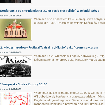
Konferencja polsko-niemiecka „Cuius regio eius religio” w Jeleniej Górze
Dodano:
10-11-2009
W dniach 10-11 października w Jeleniej Górze odbyła s
eius religio – 300. Rocznica powstania Kościołów Łaski
2. Międzynarodowy Festiwal Teatralny „Miasto” zakończony sukcesem
Dodano:
10-11-2009
W dniach 17-20 września w Legnicy odbywał się 2. Mię
którym patronat honorowy objął Marszałek Marek Łapińs
"Europejska Stolica Kultury 2016"
Dodano:
06-11-2009
W poniedziałek, 9 listopada o godz. 12.00 w Centrum 
6/8 odbędzie się konferencja prasowa z udziałem Minis
Bogdana Zdrojewskiego oraz Wiceminister Moniki Smoleń
rozpoczęcie konkursu o przyznanie tytułu "Europejskiej 