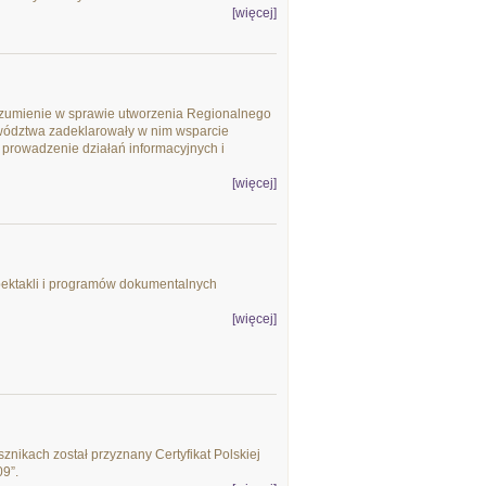
[więcej]
rozumienie w sprawie utworzenia Regionalnego
wództwa zadeklarowały w nim wsparcie
 prowadzenie działań informacyjnych i
[więcej]
spektakli i programów dokumentalnych
[więcej]
nikach został przyznany Certyfikat Polskiej
09”.