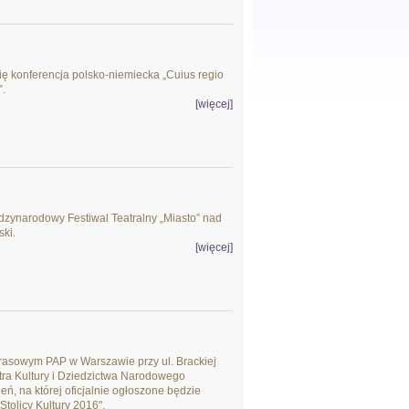
ię konferencja polsko-niemiecka „Cuius regio
”.
[więcej]
dzynarodowy Festiwal Teatralny „Miasto” nad
ki.
[więcej]
Prasowym PAP w Warszawie przy ul. Brackiej
tra Kultury i Dziedzictwa Narodowego
, na której oficjalnie ogłoszone będzie
Stolicy Kultury 2016".