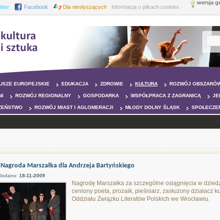
wersja g
itter
Facebook
Dla niesłyszących
Informacja o plikach cookies
USZE EUROPEJSKIE
EDUKACJA
ZDROWIE
KULTURA
ROZWÓJ OBSZARÓW
NI
ROZWÓJ REGIONALNY
GOSPODARKA
WSPÓŁPRACA Z ZAGRANICĄ
JE
ZEŃSTWO
ROZWÓJ MIAST I AGLOMERACJI
MŁODY DOLNY ŚLĄSK
SPOŁECZE
Nagroda Marszałka dla Andrzeja Bartyńskiego
Dodano:
18-11-2009
Nagrodę Marszałka za szczególne osiągnięcia w dziedzin
ceniony poeta, prozaik, pieśniarz, zasłużony działacz kul
Oddziału Związku Literatów Polskich we Wrocławiu.