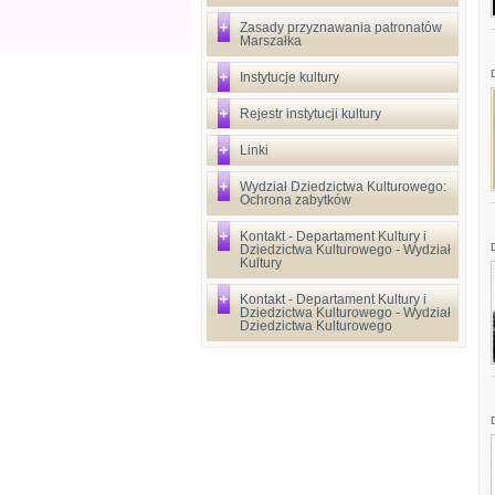
Zasady przyznawania patronatów
Marszałka
Instytucje kultury
Rejestr instytucji kultury
Linki
Wydział Dziedzictwa Kulturowego:
Ochrona zabytków
Kontakt - Departament Kultury i
Dziedzictwa Kulturowego - Wydział
Kultury
Kontakt - Departament Kultury i
Dziedzictwa Kulturowego - Wydział
Dziedzictwa Kulturowego