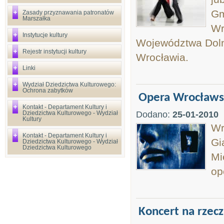
Gm
Zasady przyznawania patronatów
Marszałka
Wr
Instytucje kultury
Województwa Doln
Rejestr instytucji kultury
Wrocławia.
Linki
Wydział Dziedzictwa Kulturowego:
Ochrona zabytków
Opera Wrocławs
Kontakt - Departament Kultury i
Dziedzictwa Kulturowego - Wydział
Dodano:
25-01-2010
Kultury
Wr
Kontakt - Departament Kultury i
Gi
Dziedzictwa Kulturowego - Wydział
Dziedzictwa Kulturowego
Mi
op
Koncert na rzec