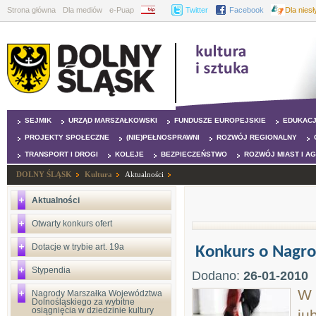
Strona główna
Dla mediów
e-Puap
BIP
Twitter
Facebook
Dla nies
SEJMIK
URZĄD MARSZAŁKOWSKI
FUNDUSZE EUROPEJSKIE
EDUKAC
PROJEKTY SPOŁECZNE
(NIE)PEŁNOSPRAWNI
ROZWÓJ REGIONALNY
TRANSPORT I DROGI
KOLEJE
BEZPIECZEŃSTWO
ROZWÓJ MIAST I A
DOLNY ŚLĄSK
Kultura
Aktualności
Aktualności
Otwarty konkurs ofert
Dotacje w trybie art. 19a
Konkurs o Nagro
Stypendia
Dodano:
26-01-2010
W 
Nagrody Marszałka Województwa
Dolnośląskiego za wybitne
osiągnięcia w dziedzinie kultury
ju