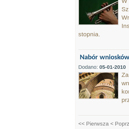
W 
Sz
Wr
In
stopnia.
Nabór wniosków 
Dodano:
05-01-2010
Za
wn
ko
pr
<< Pierwsza
< Popr