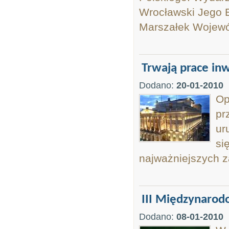
Wrocławski Jego E
Marszałek Wojewó
Trwają prace inw
Dodano:
20-01-2010
Op
pr
ur
si
najważniejszych z
III Międzynaro
Dodano:
08-01-2010