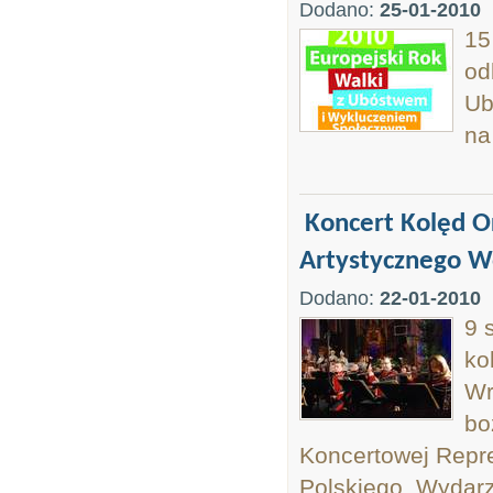
Dodano:
25-01-2010
15
od
Ub
na
Koncert Kolęd O
Artystycznego W
Dodano:
22-01-2010
9 
ko
Wr
bo
Koncertowej Repr
Polskiego. Wydarz