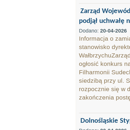
Zarząd Wojewódz
podjął uchwałę n
Dodano:
20-04-2026
Informacja o zami
stanowisko dyrekt
WałbrzychuZarząd
ogłosić konkurs n
Filharmonii Sudec
siedzibą przy ul.
rozpocznie się w 
zakończenia postę
Dolnośląskie St