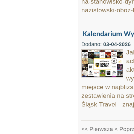
na-stanowisko-dy
nazistowski-oboz-
Kalendarium Wyd
Dodano:
03-04-2026
Ja
ac
ak
wy
miejsce w najbliż
zestawienia na str
Śląsk Travel - znaj
<< Pierwsza
< Popr