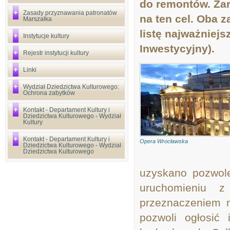
do remontów. Zar
Zasady przyznawania patronatów
na ten cel. Oba z
Marszałka
listę najważniej
Instytucje kultury
Inwestycyjny).
Rejestr instytucji kultury
Linki
Wydział Dziedzictwa Kulturowego:
Ochrona zabytków
Kontakt - Departament Kultury i
Dziedzictwa Kulturowego - Wydział
Kultury
Kontakt - Departament Kultury i
Opera Wrocławska
Dziedzictwa Kulturowego - Wydział
Dziedzictwa Kulturowego
uzyskano pozwol
uruchomieniu 
przeznaczeniem n
pozwoli ogłosić