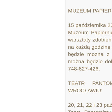
MUZEUM PAPIER
15 października 20
Muzeum Papierni
warsztaty zdobie
na każdą godzinę 
będzie można z n
można będzie dok
748-627-426.
TEATR PANTO
WROCŁAWIU:
20, 21, 22 i 23 pa