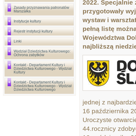
2022. Specjalnie z
Zasady przyznawania patronatów
przygotowały wyj
Marszałka
wystaw i warszta
Instytucje kultury
pełną listę możn
Rejestr instytucji kultury
Województwa Doln
Linki
najbliższą niedzi
Wydział Dziedzictwa Kulturowego:
Ochrona zabytków
Kontakt - Departament Kultury i
Dziedzictwa Kulturowego - Wydział
Kultury
Kontakt - Departament Kultury i
Dziedzictwa Kulturowego - Wydział
Dziedzictwa Kulturowego
jednej z najbardz
16 października 2
Uroczyste otwarci
44.rocznicy zdoby