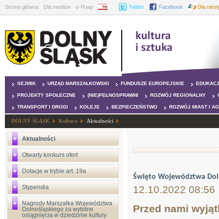
Strona główna
Dla mediów
e-Puap
BIP
Twitter
Facebook
Dla nies
SEJMIK
URZĄD MARSZAŁKOWSKI
FUNDUSZE EUROPEJSKIE
EDUKAC
PROJEKTY SPOŁECZNE
(NIE)PEŁNOSPRAWNI
ROZWÓJ REGIONALNY
TRANSPORT I DROGI
KOLEJE
BEZPIECZEŃSTWO
ROZWÓJ MIAST I A
DOLNY ŚLĄSK
Kultura
Aktualności
Aktualności
Otwarty konkurs ofert
Dotacje w trybie art. 19a
Święto Województwa Doln
Stypendia
12.10.2022 08:56
Nagrody Marszałka Województwa
Przed nami wyją
Dolnośląskiego za wybitne
osiągnięcia w dziedzinie kultury