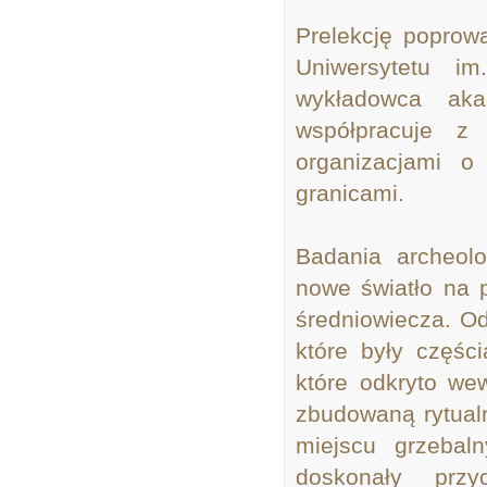
Prelekcję poprow
Uniwersytetu i
wykładowca akad
współpracuje z 
organizacjami 
granicami.
Badania archeol
nowe światło na 
średniowiecza. O
które były części
które odkryto we
zbudowaną rytualni
miejscu grzebal
doskonały prz