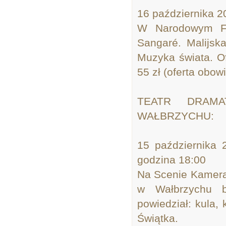
16 października 2
W Narodowym Fo
Sangaré. Malijs
Muzyka świata. Of
55 zł (oferta obow
TEATR DRAMA
WAŁBRZYCHU:
15 października 
godzina 18:00
Na Scenie Kamera
w Wałbrzychu b
powiedział: kula, 
Świątka.