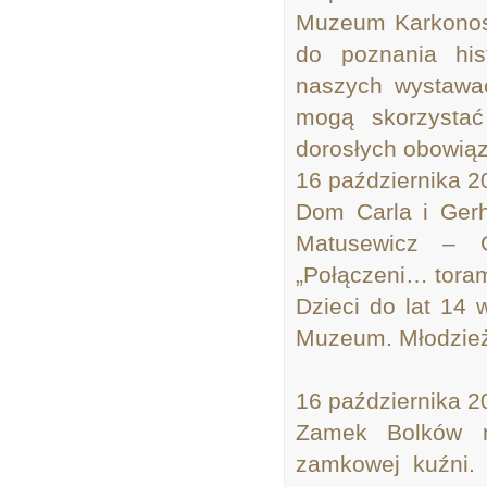
Muzeum Karkonosk
do poznania his
naszych wystawac
mogą skorzysta
dorosłych obowiąz
16 października 2
Dom Carla i Gerh
Matusewicz – G
„Połączeni… torami
Dzieci do lat 14
Muzeum. Młodzież 
16 października 2
Zamek Bolków n
zamkowej kuźni. 