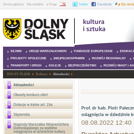
Strona główna
Dla mediów
e-Puap
BIP
Twitter
Facebook
Dla nies
SEJMIK
URZĄD MARSZAŁKOWSKI
FUNDUSZE EUROPEJSKIE
EDUKAC
PROJEKTY SPOŁECZNE
(NIE)PEŁNOSPRAWNI
ROZWÓJ REGIONALNY
TRANSPORT I DROGI
KOLEJE
BEZPIECZEŃSTWO
ROZWÓJ MIAST I A
DOLNY ŚLĄSK
Kultura
Aktualności
Aktualności
Otwarty konkurs ofert
Dotacje w trybie art. 19a
Prof. dr hab. Piotr Pale
Stypendia
osiągnięcia w dziedzinie k
08.08.2022 12:40
Nagrody Marszałka Województwa
Dolnośląskiego za wybitne
osiągnięcia w dziedzinie kultury