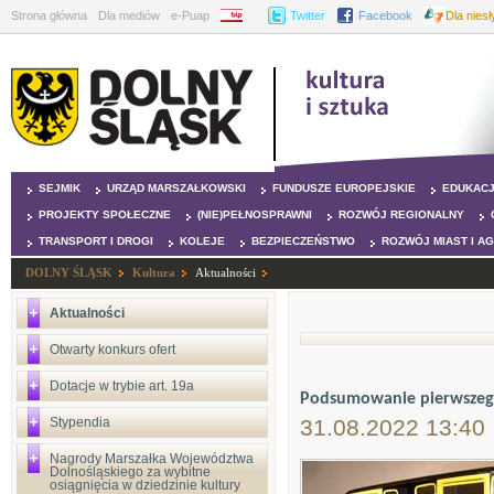
Strona główna
Dla mediów
e-Puap
BIP
Twitter
Facebook
Dla nies
SEJMIK
URZĄD MARSZAŁKOWSKI
FUNDUSZE EUROPEJSKIE
EDUKAC
PROJEKTY SPOŁECZNE
(NIE)PEŁNOSPRAWNI
ROZWÓJ REGIONALNY
TRANSPORT I DROGI
KOLEJE
BEZPIECZEŃSTWO
ROZWÓJ MIAST I A
DOLNY ŚLĄSK
Kultura
Aktualności
Aktualności
Otwarty konkurs ofert
Dotacje w trybie art. 19a
Podsumowanie pierwszego 
Stypendia
31.08.2022 13:40
Nagrody Marszałka Województwa
Dolnośląskiego za wybitne
osiągnięcia w dziedzinie kultury