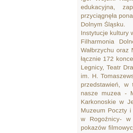
edukacyjna, z
przyciągnęła pona
Dolnym Śląsku.
Instytucje kultury 
Filharmonia Dol
Wałbrzychu oraz
łącznie 172 konce
Legnicy, Teatr D
im. H. Tomaszews
przedstawień, w 
nasze muzea - M
Karkonoskie w Je
Muzeum Poczty i
w Rogoźnicy- w
pokazów filmowyc