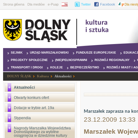
Strona główna
Dla mediów
e-Puap
BIP
Twitter
Facebook
Dla nies
SEJMIK
URZĄD MARSZAŁKOWSKI
FUNDUSZE EUROPEJSKIE
EDUKAC
PROJEKTY SPOŁECZNE
(NIE)PEŁNOSPRAWNI
ROZWÓJ REGIONALNY
TRANSPORT I DROGI
KOLEJE
BEZPIECZEŃSTWO
ROZWÓJ MIAST I A
DOLNY ŚLĄSK
Kultura
Aktualności
Aktualności
Otwarty konkurs ofert
Dotacje w trybie art. 19a
Marszałek zaprasza na ko
Stypendia
23.12.2009 13:33
Nagrody Marszałka Województwa
Marszałek Wojew
Dolnośląskiego za wybitne
osiągnięcia w dziedzinie kultury