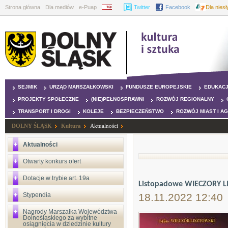
Strona główna
Dla mediów
e-Puap
BIP
Twitter
Facebook
Dla nies
SEJMIK
URZĄD MARSZAŁKOWSKI
FUNDUSZE EUROPEJSKIE
EDUKAC
PROJEKTY SPOŁECZNE
(NIE)PEŁNOSPRAWNI
ROZWÓJ REGIONALNY
TRANSPORT I DROGI
KOLEJE
BEZPIECZEŃSTWO
ROZWÓJ MIAST I A
DOLNY ŚLĄSK
Kultura
Aktualności
Aktualności
Otwarty konkurs ofert
Dotacje w trybie art. 19a
Listopadowe WIECZORY L
Stypendia
18.11.2022 12:40
Nagrody Marszałka Województwa
Dolnośląskiego za wybitne
osiągnięcia w dziedzinie kultury