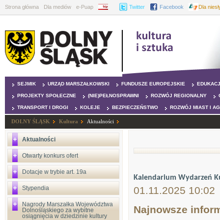
Strona główna
Dla mediów
e-Puap
BIP
Twitter
Facebook
Dla nies
SEJMIK
URZĄD MARSZAŁKOWSKI
FUNDUSZE EUROPEJSKIE
EDUKAC
PROJEKTY SPOŁECZNE
(NIE)PEŁNOSPRAWNI
ROZWÓJ REGIONALNY
TRANSPORT I DROGI
KOLEJE
BEZPIECZEŃSTWO
ROZWÓJ MIAST I A
DOLNY ŚLĄSK
Kultura
Aktualności
Aktualności
Otwarty konkurs ofert
Dotacje w trybie art. 19a
Kalendarium Wydarzeń Kul
Stypendia
01.11.2025 10:02
Nagrody Marszałka Województwa
Najnowsze inform
Dolnośląskiego za wybitne
osiągnięcia w dziedzinie kultury