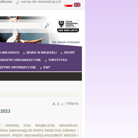
raficzna
wersja dla niedowidzących
 WIEJSKICH
BIURO W BRUKSELI
SPORT
DNOSTKI ORGANIZACYJNE
TURYSTYKA
ŃSTWO INFORMACYJNE
EWT
A
|
Więcej
A
A
 2023
w zimowej oraz świątecznej atmosferze.
ultury zapraszają do krainy świąt oraz zabawy –
enerii. Artyści wprowadzą wszystkich widzów i