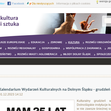
wersja g
itter
Facebook
Dla niesłyszących
Informacja o plikach cookies
USZE EUROPEJSKIE
EDUKACJA
ZDROWIE
KULTURA
ROZWÓJ OBSZARÓW
NI
ROZWÓJ REGIONALNY
GOSPODARKA
WSPÓŁPRACA Z ZAGRANICĄ
JE
ZEŃSTWO
ROZWÓJ MIAST I AGLOMERACJI
MŁODY DOLNY ŚLĄSK
SPOŁECZE
Kalendarium Wydarzeń Kulturalnych na Dolnym Śląsku - grudzień
01.12.2023 14:12
Kulturalny grudzień 
Dolnośląskie instytucje k
w nie zawsze śnieżnej sc