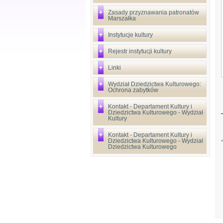
Zasady przyznawania patronatów
Marszałka
Instytucje kultury
Rejestr instytucji kultury
Linki
Wydział Dziedzictwa Kulturowego:
Ochrona zabytków
Kontakt - Departament Kultury i
Dziedzictwa Kulturowego - Wydział
Kultury
Kontakt - Departament Kultury i
Dziedzictwa Kulturowego - Wydział
Dziedzictwa Kulturowego