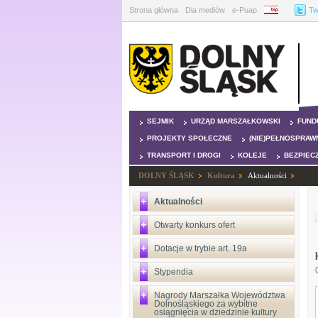
Strona główna
Dla mediów
e-Puap
BIP
Tw
SEJMIK
URZĄD MARSZAŁKOWSKI
FUND
PROJEKTY SPOŁECZNE
(NIE)PEŁNOSPRAW
TRANSPORT I DROGI
KOLEJE
BEZPIEC
DOLNY ŚLĄSK
Kultura
Aktualności
Aktualności
Otwarty konkurs ofert
Dotacje w trybie art. 19a
Stypendia
Nagrody Marszałka Województwa
Dolnośląskiego za wybitne
osiągnięcia w dziedzinie kultury