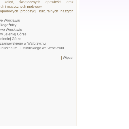
j kolęd, świątecznych opowieści oraz
kich i muzycznych motywów.
stopadowych propozycji kulturalnych naszych
 we Wrocławiu
Rogoźnicy
 we Wrocławiu
w Jeleniej Górze
eleniej Górze
. Szaniawskiego w Wałbrzychu
ubliczna im. T. Mikulskiego we Wrocławiu
|
Więcej