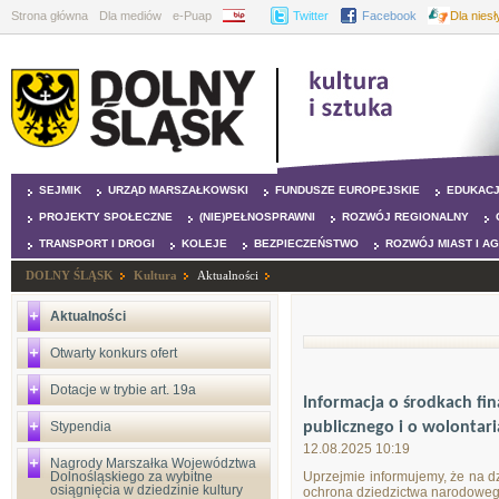
Strona główna
Dla mediów
e-Puap
BIP
Twitter
Facebook
Dla nies
SEJMIK
URZĄD MARSZAŁKOWSKI
FUNDUSZE EUROPEJSKIE
EDUKAC
PROJEKTY SPOŁECZNE
(NIE)PEŁNOSPRAWNI
ROZWÓJ REGIONALNY
TRANSPORT I DROGI
KOLEJE
BEZPIECZEŃSTWO
ROZWÓJ MIAST I A
DOLNY ŚLĄSK
Kultura
Aktualności
Aktualności
Otwarty konkurs ofert
Dotacje w trybie art. 19a
Informacja o środkach fin
Stypendia
publicznego i o wolontar
12.08.2025 10:19
Nagrody Marszałka Województwa
Dolnośląskiego za wybitne
Uprzejmie informujemy,
że na dz
osiągnięcia w dziedzinie kultury
ochrona dziedzictwa narodowego 