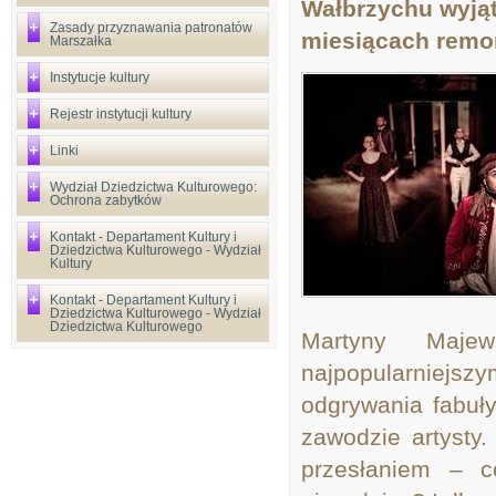
Wałbrzychu wyjąt
Zasady przyznawania patronatów
miesiącach remon
Marszałka
Instytucje kultury
Rejestr instytucji kultury
Linki
Wydział Dziedzictwa Kulturowego:
Ochrona zabytków
Kontakt - Departament Kultury i
Dziedzictwa Kulturowego - Wydział
Kultury
Kontakt - Departament Kultury i
Dziedzictwa Kulturowego - Wydział
Dziedzictwa Kulturowego
Martyny Maje
najpopularniejsz
odgrywania fabuł
zawodzie artysty
przesłaniem – c