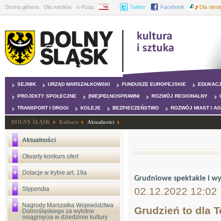
Strona główna
Dla mediów
e-Puap
BIP
Twitter
Facebook
Dla nies
SEJMIK
URZĄD MARSZAŁKOWSKI
FUNDUSZE EUROPEJSKIE
EDUKAC
PROJEKTY SPOŁECZNE
(NIE)PEŁNOSPRAWNI
ROZWÓJ REGIONALNY
TRANSPORT I DROGI
KOLEJE
BEZPIECZEŃSTWO
ROZWÓJ MIAST I A
DOLNY ŚLĄSK
Kultura
Aktualności
Aktualności
Otwarty konkurs ofert
Dotacje w trybie art. 19a
Grudniowe spektakle i w
Stypendia
02.12.2022 12:02
Nagrody Marszałka Województwa
Grudzień to dla 
Dolnośląskiego za wybitne
osiągnięcia w dziedzinie kultury