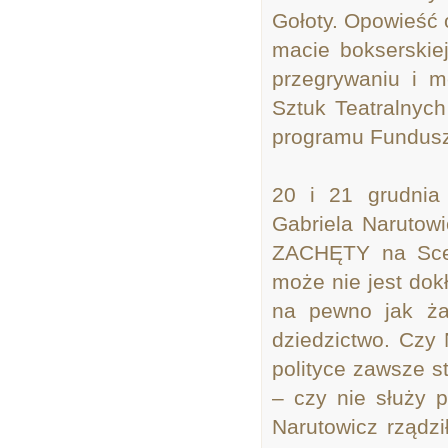
Gołoty. Opowieść 
macie bokserskie
przegrywaniu i m
Sztuk Teatralnyc
programu Fundusz 
20 i 21 grudnia
Gabriela Narutowi
ZACHĘTY na Scen
może nie jest dok
na pewno jak ża
dziedzictwo. Czy
polityce zawsze s
– czy nie służy 
Narutowicz rządzi