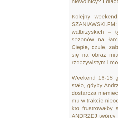
niewolnicy? I dlac
Kolejny weekend
SZANIAWSKI.FM: P
wałbrzyskich – 
sezonów na łama
Ciepłe, czułe, za
się na obraz mia
rzeczywistym i mo
Weekend 16-18 gr
stało, gdyby Andr
dostarcza niemiec
mu w trakcie nieod
kto frustrowałby
ANDRZEJ twórcy s