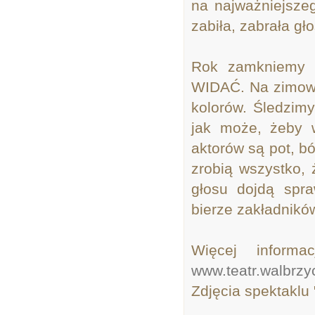
na najważniejszeg
zabiła, zabrała gł
Rok zamkniemy 
WIDAĆ. Na zimową
kolorów. Śledzimy
jak może, żeby w
aktorów są pot, b
zrobią wszystko, 
głosu dojdą spr
bierze zakładnikó
Więcej informa
www.teatr.walbrzy
Zdjęcia spektaklu 