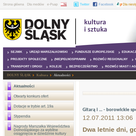
Strona główna
Dla mediów
e-Puap
BIP
Twitter
Facebook
Dla nies
SEJMIK
URZĄD MARSZAŁKOWSKI
FUNDUSZE EUROPEJSKIE
EDUKAC
PROJEKTY SPOŁECZNE
(NIE)PEŁNOSPRAWNI
ROZWÓJ REGIONALNY
TRANSPORT I DROGI
KOLEJE
BEZPIECZEŃSTWO
ROZWÓJ MIAST I A
DOLNY ŚLĄSK
Kultura
Aktualności
Aktualności
Otwarty konkurs ofert
Dotacje w trybie art. 19a
Gitarą i … - borowickie s
Stypendia
12.07.2011 13:06
Nagrody Marszałka Województwa
Dwa letnie dni, 
Dolnośląskiego za wybitne
osiągnięcia w dziedzinie kultury