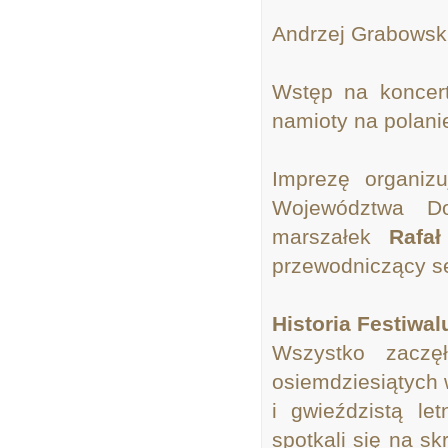
Andrzej Grabowski
Wstęp na koncer
namioty na polanie
Imprezę organiz
Województwa Do
marszałek
Rafał
przewodniczący s
Historia Festiwal
Wszystko zaczę
osiemdziesiątych w
i gwieździstą le
spotkali się na s