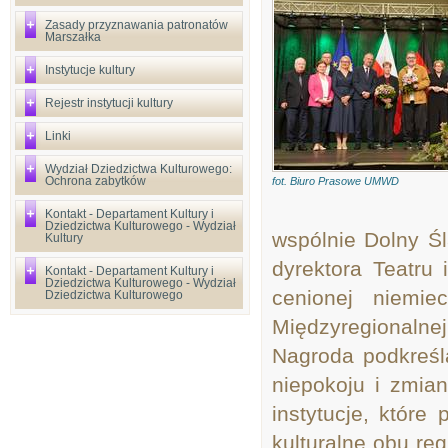
Zasady przyznawania patronatów
Marszałka
Instytucje kultury
Rejestr instytucji kultury
Linki
Wydział Dziedzictwa Kulturowego:
Ochrona zabytków
fot. Biuro Prasowe UMWD
Kontakt - Departament Kultury i
Dziedzictwa Kulturowego - Wydział
wsp
ólnie Dolny
Śl
Kultury
dyrektora Teatru
Kontakt - Departament Kultury i
Dziedzictwa Kulturowego - Wydział
cenionej niemie
Dziedzictwa Kulturowego
Międzyregionalnej
Nagroda podkreśl
niepokoju i zmian
instytucje, które
kulturalne obu reg