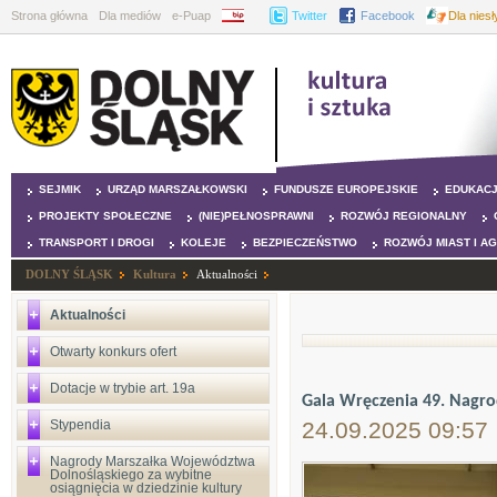
Strona główna
Dla mediów
e-Puap
BIP
Twitter
Facebook
Dla nies
SEJMIK
URZĄD MARSZAŁKOWSKI
FUNDUSZE EUROPEJSKIE
EDUKAC
PROJEKTY SPOŁECZNE
(NIE)PEŁNOSPRAWNI
ROZWÓJ REGIONALNY
TRANSPORT I DROGI
KOLEJE
BEZPIECZEŃSTWO
ROZWÓJ MIAST I A
DOLNY ŚLĄSK
Kultura
Aktualności
Aktualności
Otwarty konkurs ofert
Dotacje w trybie art. 19a
Gala Wręczenia 49. Nagro
Stypendia
24.09.2025 09:57
Nagrody Marszałka Województwa
Dolnośląskiego za wybitne
osiągnięcia w dziedzinie kultury