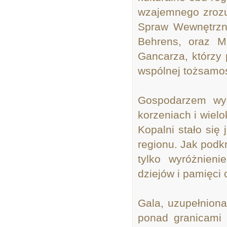
wzajemnego zrozu
Spraw Wewn
ętrz
Behrens, oraz M
Gancarza, kt
órzy
wsp
ólnej to
żsamoś
Gospodarzem wy
korzeniach i wielo
Kopalni stało się
regionu. Jak podk
tylko wyr
ó
żnieni
dziejów i pami
ęci 
Gala, uzupełniona
ponad granicami