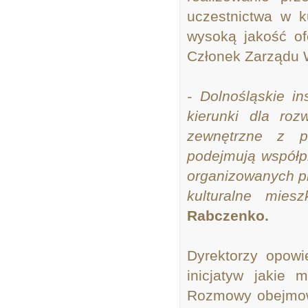
uczestnictwa w k
wysoką jakość of
Członek Zarządu 
- Dolnośląskie i
kierunki dla roz
zewnętrzne z pr
podejmują współp
organizowanych pr
kulturalne mie
Rabczenko.
Dyrektorzy opowi
inicjatyw jakie 
Rozmowy obejmowa