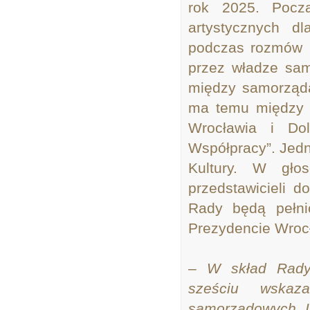
rok 2025. Począ
artystycznych dl
podczas rozmów p
przez władze sam
między samorządam
ma temu między i
Wrocławia i Do
Współpracy”. Jed
Kultury. W gło
przedstawicieli d
Rady będą pełnić
Prezydencie Wroc
–
W skład Rady 
sześciu wskaza
samorządowych In