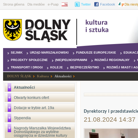
Strona główna
Dla mediów
e-Puap
BIP
Twitter
Facebook
Dla nies
SEJMIK
URZĄD MARSZAŁKOWSKI
FUNDUSZE EUROPEJSKIE
EDUKAC
PROJEKTY SPOŁECZNE
(NIE)PEŁNOSPRAWNI
ROZWÓJ REGIONALNY
TRANSPORT I DROGI
KOLEJE
BEZPIECZEŃSTWO
ROZWÓJ MIAST I A
DOLNY ŚLĄSK
Kultura
Aktualności
Aktualności
Otwarty konkurs ofert
Dotacje w trybie art. 19a
Dyrektorzy i przedstawicie
Stypendia
21.08.2024 14:37
Nagrody Marszałka Województwa
Dolnośląskiego za wybitne
osiągnięcia w dziedzinie kultury