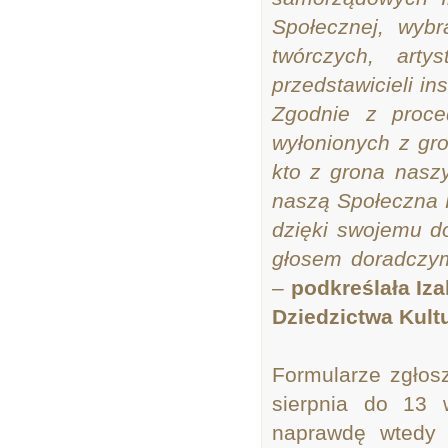
Społecznej, wybr
twórczych, arty
przedstawicieli in
Zgodnie z proce
wyłonionych z gro
kto z grona naszy
naszą Społeczna R
dzięki swojemu 
głosem doradczym
–
podkreślała Iza
Dziedzictwa Kul
Formularze zgłos
sierpnia do 13 w
naprawdę wtedy 