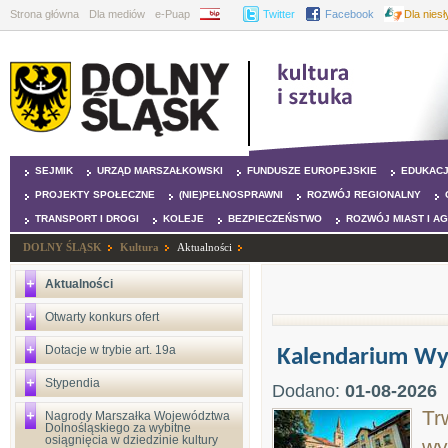
Strona główna
Dla mediów
e-Puap
BIP
Twitter
Facebook
Dla nies
SEJMIK
URZĄD MARSZAŁKOWSKI
FUNDUSZE EUROPEJSKIE
EDUKAC
PROJEKTY SPOŁECZNE
(NIE)PEŁNOSPRAWNI
ROZWÓJ REGIONALNY
TRANSPORT I DROGI
KOLEJE
BEZPIECZEŃSTWO
ROZWÓJ MIAST I A
DOLNY ŚLĄSK
Kultura
Aktualności
Aktualności
Otwarty konkurs ofert
Dotacje w trybie art. 19a
Kalendarium Wyd
Stypendia
Dodano:
01-08-2026
Tr
Nagrody Marszałka Województwa
Dolnośląskiego za wybitne
osiągnięcia w dziedzinie kultury
wy