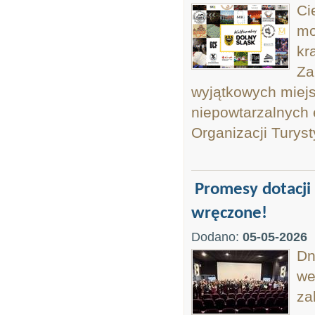
Ci
mo
kr
Za
wyjątkowych miejs
niepowtarzalnych 
Organizacji Turysty
Promesy dotacji
wręczone!
Dodano:
05-05-2026
Dn
we
za