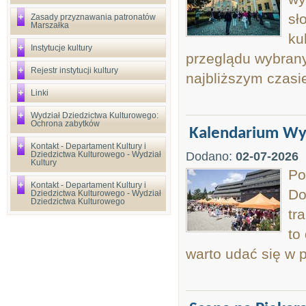
sł
Zasady przyznawania patronatów
Marszałka
ku
Instytucje kultury
przeglądu wybrany
Rejestr instytucji kultury
najbliższym czasi
Linki
Wydział Dziedzictwa Kulturowego:
Ochrona zabytków
Kalendarium Wyd
Kontakt - Departament Kultury i
Dziedzictwa Kulturowego - Wydział
Dodano:
02-07-2026
Kultury
Po
Kontakt - Departament Kultury i
Do
Dziedzictwa Kulturowego - Wydział
Dziedzictwa Kulturowego
tr
to
warto udać się w p