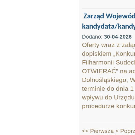
Zarząd Wojewódz
kandydata/kandyd
Dodano:
30-04-2026
Oferty wraz z zał
dopiskiem „Konkur
Filharmonii Sudec
OTWIERAĆ” na ad
Dolnośląskiego, W
terminie do dnia 1
wpływu do Urzędu.
procedurze konkurs
<< Pierwsza
< Popr