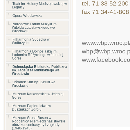
tel. 71 33 52 200 
Teatr im. Heleny Modrzejewskiej w
Legnicy
fax 71 34-41-808
Opera Wrocławska
Narodowe Forum Muzyki im.
Witolda Lutosławskiego we
Wrocławiu
Filharmonia Sudecka w
www.wbp.wroc.pl
Wałbrzychu
wbp@wbp.wroc.p
Filharmonia Dolnośląska im.
Ludomira Różyckiego w Jeleniej
Górze.
www.facebook.co
Dolnośląska Biblioteka Publiczna
im. Tadeusza Mikulskiego we
Wrocławiu
Ośrodek Kultury i Sztuki we
Wrocławiu
Muzeum Karkonoskie w Jeleniej
Górze
Muzeum Papiernictwa w
Dusznikach Zdroju
Muzeum Gross-Rosen w
Rogoźnicy. Niemiecki nazistowski
obóz koncentracyjny i zagłady
(1940-1945)