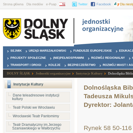
Strona główna
Dla mediów
e-Puap
BIP
Twitter
Facebook
Dla nies
SEJMIK
URZĄD MARSZAŁKOWSKI
FUNDUSZE EUROPEJSKIE
EDUKAC
PROJEKTY SPOŁECZNE
(NIE)PEŁNOSPRAWNI
ROZWÓJ REGIONALNY
TRANSPORT I DROGI
KOLEJE
BEZPIECZEŃSTWO
ROZWÓJ MIAST I A
DOLNY ŚLĄSK
Jednostki organizacyjne
Instytucje Kultury
Dolnośląska Bibl
Instytucje Kultury
Dolnośląska Bib
Tadeusza Mikul
Dane teleadresowe instytucji
kultury
Dyrektor: Jolan
Teatr Polski we Wrocławiu
Wrocławski Teatr Pantomimy
Teatr Dramatyczny im.Jerzego
Rynek 58 50-116
Szaniawskiego w Wałbrzychu