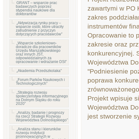
GRANT – wsparcie prac
badawczych poprzez
zawartymi w PO K
stypendia naukowe dla
doktorantów
zakres poddziała
„Aktywizacja rynku pracy –
instrumentów fin
wsparcie osób, które utraciły
zatrudnienie z przyczyn
Opracowanie to p
dotyczących pracodawców”
zakresie oraz pr
„Wsparcie szkoleniowo-
doradcze dla pracowników
Urzędu Marszałkowskiego
konkurencyjnej. 
oraz innych JST,
odpowiedzialnych za
Województwa Doln
opracowanie i wdrażanie DSI”
"Podniesienie p
„Akademia Przedszkolaka”
poprawa konkuren
„Forum Parków Naukowych i
Technologicznych”
zrównoważonego 
„Strategia rozwoju
społeczeństwa informacyjnego
Projekt wpisuje s
na Dolnym Śląsku do roku
2020”
Województwa Doln
„Analizy, badanie i prognozy
jest stworzenie 
na rzecz Strategii Rozwoju
Województwa Dolnośląskiego”
„Analiza stanu i kierunków
rozwoju instytucji
proinnowacyjnych w