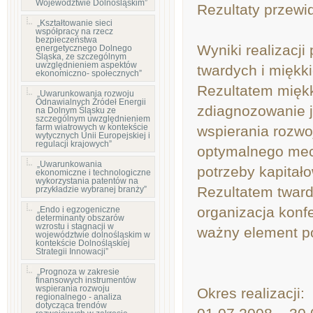
Województwie Dolnośląskim”
Rezultaty przewi
„Kształtowanie sieci
współpracy na rzecz
bezpieczeństwa
Wyniki realizacj
energetycznego Dolnego
Śląska, ze szczególnym
uwzględnieniem aspektów
twardych i miękki
ekonomiczno- społecznych”
Rezultatem miękk
„Uwarunkowania rozwoju
Odnawialnych Źródeł Energii
zdiagnozowanie j
na Dolnym Śląsku ze
szczególnym uwzględnieniem
farm wiatrowych w kontekście
wspierania rozwo
wytycznych Unii Europejskiej i
regulacji krajowych”
optymalnego mec
„Uwarunkowania
potrzeby kapitał
ekonomiczne i technologiczne
wykorzystania patentów na
Rezultatem twar
przykładzie wybranej branży”
organizacja konfe
„Endo i egzogeniczne
determinanty obszarów
wzrostu i stagnacji w
ważny element po
województwie dolnośląskim w
kontekście Dolnośląskiej
Strategii Innowacji”
„Prognoza w zakresie
finansowych instrumentów
wspierania rozwoju
Okres realizacji:
regionalnego - analiza
dotycząca trendów