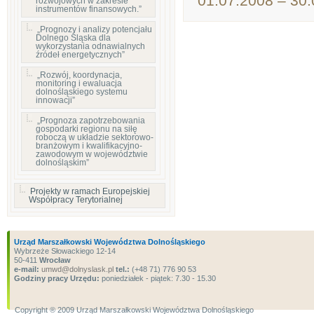
01.07.2008 – 30
rozwojowych w zakresie
instrumentów finansowych.”
„Prognozy i analizy potencjału
Dolnego Śląska dla
wykorzystania odnawialnych
źródeł energetycznych”
„Rozwój, koordynacja,
monitoring i ewaluacja
dolnośląskiego systemu
innowacji”
„Prognoza zapotrzebowania
gospodarki regionu na siłę
roboczą w układzie sektorowo-
branżowym i kwalifikacyjno-
zawodowym w województwie
dolnośląskim”
Projekty w ramach Europejskiej
Współpracy Terytorialnej
Urząd Marszałkowski Województwa Dolnośląskiego
Wybrzeże Słowackiego 12-14
50-411
Wrocław
e-mail:
umwd@dolnyslask.pl
tel.:
(+48 71) 776 90 53
Godziny pracy Urzędu:
poniedziałek - piątek: 7.30 - 15.30
Copyright ® 2009 Urząd Marszałkowski Województwa Dolnośląskiego