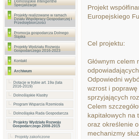
Dolnośląskie Inteligentne
Specjalizacje
Projekt współfin
Europejskiego F
Projekty realizowane w ramach
Działu Współpracy Gospodarczej i
Przedsiębiorczości
Promocja gospodarcza Dolnego
Śląska
Cel projektu:
Projekty Wydziału Rozwoju
Gospodarczego 2016-2023
Głównym celem ni
Kontakt
odpowiadających
Archiwum
Odpowiedni wybó
Dotacje w trybie art. 19a (lata
2016-2019)
wzrost i poprawę
Dolnośląskie Klastry
sprzyjających roz
Program Wsparcia Rzemiosła
Celem szczegóło
Dolnośląska Rada Gospodarcza
kapitałowych na 
Projekty Wydziału Rozwoju
oraz określenie 
Gospodarczego 2008-2015
mechanizmy służą
Projekty zakończone