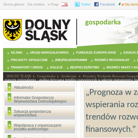
Strona główna
Dla mediów
e-Puap
BIP
Twitter
Facebook
Dla nies
SEJMIK
URZĄD MARSZAŁKOWSKI
FUNDUSZE EUROPEJSKIE
EDUKAC
PROJEKTY SPOŁECZNE
(NIE)PEŁNOSPRAWNI
ROZWÓJ REGIONALNY
TRANSPORT I DROGI
KOLEJE
BEZPIECZEŃSTWO
ROZWÓJ MIAST I A
DOLNY ŚLĄSK
Gospodarka
Archiwum
Projekty Wydziału Rozwoju Gospod
rozwoju regionalnego - analiza dotycząca trendów rozwojowych w zakresie instrumentów fi
Aktualności
„Prognoza w z
Informator Gospodarczy
Województwa Dolnośląskiegoo
wspierania roz
Sytuacja gospodarcza
trendów rozw
województwa
Współpraca z organizacjami
finansowych.”
pożytku publicznego