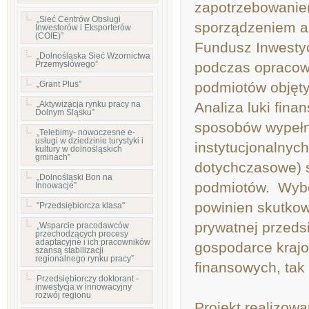
zapotrzebowanie(
„Sieć Centrów Obsługi
sporządzeniem an
Inwestorów i Eksporterów
(COIE)”
Fundusz Inwestyc
„Dolnośląska Sieć Wzornictwa
Przemysłowego”
podczas opracowy
„Grant Plus”
podmiotów objęt
„Aktywizacja rynku pracy na
Analiza luki fin
Dolnym Śląsku”
sposobów wypełn
„Telebimy- nowoczesne e-
usługi w dziedzinie turystyki i
instytucjonalnyc
kultury w dolnośląskich
gminach”
dotychczasowe) s
„Dolnośląski Bon na
podmiotów. Wybó
Innowacje”
powinien skutko
"Przedsiębiorcza klasa"
prywatnej przeds
„Wsparcie pracodawców
przechodzących procesy
adaptacyjne i ich pracowników
gospodarce krajow
szansą stabilizacji
regionalnego rynku pracy”
finansowych, tak 
Przedsiębiorczy doktorant -
inwestycja w innowacyjny
rozwój regionu
Projekt realizowa