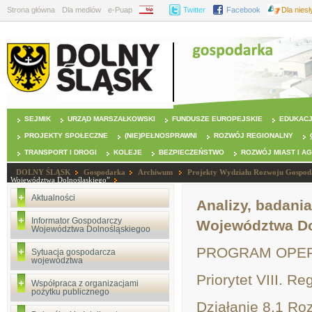
Strona główna
Dla mediów
e-Puap
BIP
Twitter
Facebook
Dla nies
SEJMIK
URZĄD MARSZAŁKOWSKI
FUNDUSZE EUROPEJSKIE
EDUKAC
PROJEKTY SPOŁECZNE
(NIE)PEŁNOSPRAWNI
ROZWÓJ REGIONALNY
TRANSPORT I DROGI
KOLEJE
BEZPIECZEŃSTWO
ROZWÓJ MIAST I A
DOLNY ŚLĄSK
Gospodarka
Archiwum
Projekty Wydziału Rozwoju Gospod
Województwa Dolnośląskiego”
Aktualności
Analizy, badania
Informator Gospodarczy
Województwa Do
Województwa Dolnośląskiegoo
PROGRAM OPERA
Sytuacja gospodarcza
województwa
Priorytet VIII. R
Współpraca z organizacjami
pożytku publicznego
Działanie 8.1 Ro