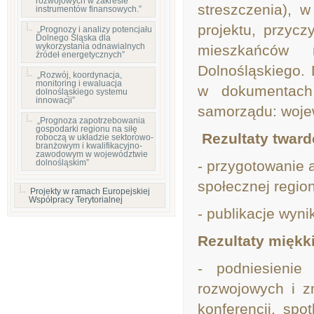
rozwojowych w zakresie
streszczenia), 
instrumentów finansowych.”
projektu, przyc
„Prognozy i analizy potencjału
Dolnego Śląska dla
wykorzystania odnawialnych
mieszkańców 
źródeł energetycznych”
Dolnośląskiego.
„Rozwój, koordynacja,
monitoring i ewaluacja
w dokumentach
dolnośląskiego systemu
innowacji”
samorządu: woje
„Prognoza zapotrzebowania
gospodarki regionu na siłę
Rezultaty tward
roboczą w układzie sektorowo-
branżowym i kwalifikacyjno-
zawodowym w województwie
dolnośląskim”
- przygotowanie 
społecznej regio
Projekty w ramach Europejskiej
Współpracy Terytorialnej
- publikacje wyni
Rezultaty miękk
- podniesienie
rozwojowych i z
konferencji, sp