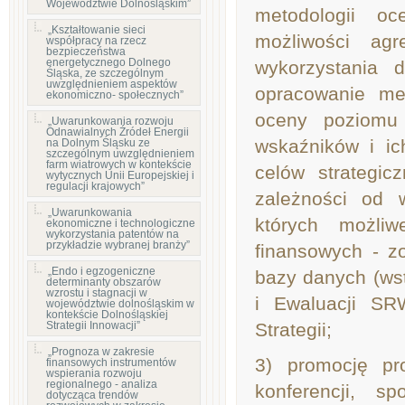
Województwie Dolnośląskim”
metodologii o
„Kształtowanie sieci
możliwości ag
współpracy na rzecz
bezpieczeństwa
energetycznego Dolnego
wykorzystania d
Śląska, ze szczególnym
uwzględnieniem aspektów
opracowanie me
ekonomiczno- społecznych”
oceny poziomu 
„Uwarunkowania rozwoju
Odnawialnych Źródeł Energii
wskaźników i ic
na Dolnym Śląsku ze
szczególnym uwzględnieniem
farm wiatrowych w kontekście
celów strategic
wytycznych Unii Europejskiej i
regulacji krajowych”
zależności od 
„Uwarunkowania
których możliw
ekonomiczne i technologiczne
wykorzystania patentów na
przykładzie wybranej branży”
finansowych - z
„Endo i egzogeniczne
bazy danych (ws
determinanty obszarów
wzrostu i stagnacji w
i Ewaluacji SR
województwie dolnośląskim w
kontekście Dolnośląskiej
Strategii Innowacji”
Strategii;
„Prognoza w zakresie
3) promocję pro
finansowych instrumentów
wspierania rozwoju
regionalnego - analiza
konferencji, s
dotycząca trendów