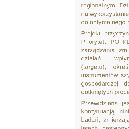
regionalnym. Dzi
na wykorzystani
do optymalnego p
Projekt przyczy
Priorytetu PO K
zarządzania zmi
działań – wpłyn
(targetu), okr
instrumentów sz
gospodarczej, d
dotkniętych proc
Przewidziana je
kontynuacją ni
badań, zmierzaj
latach następn