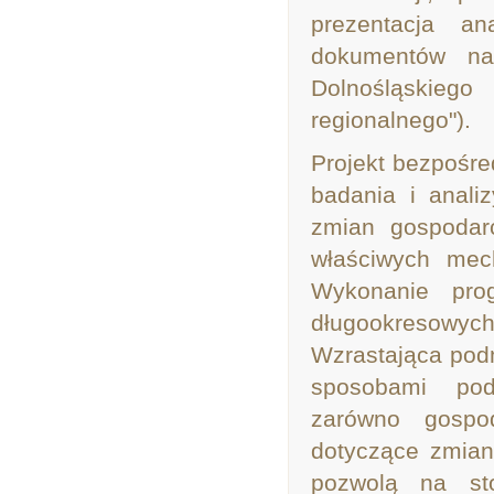
prezentacja an
dokumentów na
Dolnośląskie
regionalnego").
Projekt bezpośre
badania i anali
zmian gospodar
właściwych mec
Wykonanie prog
długookresowyc
Wzrastająca po
sposobami pode
zarówno gospo
dotyczące zmia
pozwolą na st