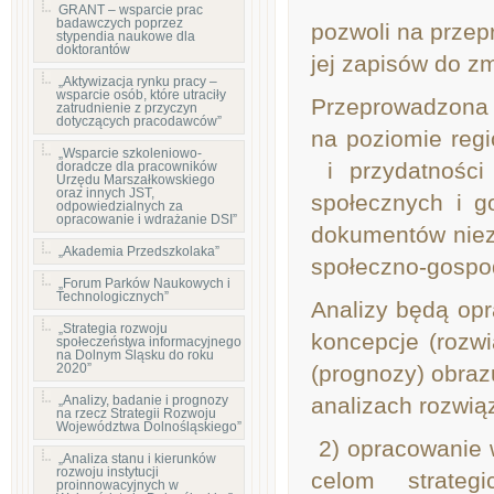
GRANT – wsparcie prac
badawczych poprzez
pozwoli na przep
stypendia naukowe dla
doktorantów
jej zapisów do z
„Aktywizacja rynku pracy –
wsparcie osób, które utraciły
Przeprowadzona
zatrudnienie z przyczyn
dotyczących pracodawców”
na poziomie reg
„Wsparcie szkoleniowo-
i przydatności
doradcze dla pracowników
Urzędu Marszałkowskiego
oraz innych JST,
społecznych i 
odpowiedzialnych za
opracowanie i wdrażanie DSI”
dokumentów niez
„Akademia Przedszkolaka”
społeczno-gospo
„Forum Parków Naukowych i
Technologicznych”
Analizy będą op
„Strategia rozwoju
koncepcje (rozw
społeczeństwa informacyjnego
na Dolnym Śląsku do roku
2020”
(prognozy) obraz
„Analizy, badanie i prognozy
analizach rozwią
na rzecz Strategii Rozwoju
Województwa Dolnośląskiego”
2) opracowanie 
„Analiza stanu i kierunków
rozwoju instytucji
celom strateg
proinnowacyjnych w