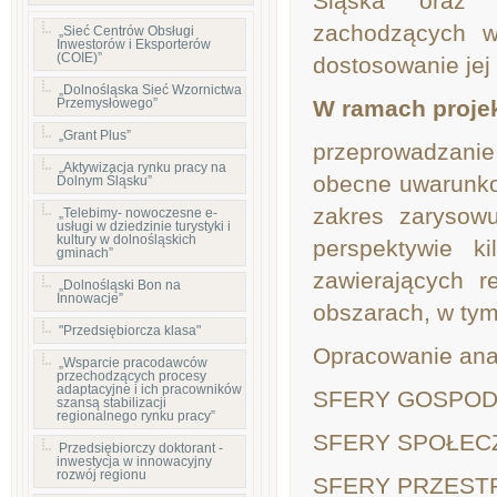
Śląska oraz p
zachodzących w
„Sieć Centrów Obsługi
Inwestorów i Eksporterów
(COIE)”
dostosowanie jej
„Dolnośląska Sieć Wzornictwa
Przemysłowego”
W ramach projek
„Grant Plus”
przeprowadzani
„Aktywizacja rynku pracy na
obecne uwarunko
Dolnym Śląsku”
zakres zarysow
„Telebimy- nowoczesne e-
usługi w dziedzinie turystyki i
kultury w dolnośląskich
perspektywie k
gminach”
zawierających 
„Dolnośląski Bon na
Innowacje”
obszarach, w tym
"Przedsiębiorcza klasa"
Opracowanie anal
„Wsparcie pracodawców
przechodzących procesy
adaptacyjne i ich pracowników
SFERY GOSPOD
szansą stabilizacji
regionalnego rynku pracy”
SFERY SPOŁEC
Przedsiębiorczy doktorant -
inwestycja w innowacyjny
rozwój regionu
SFERY PRZEST