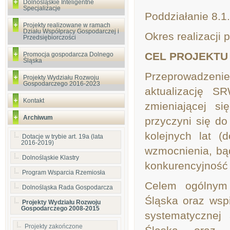
Dolnośląskie Inteligentne
Specjalizacje
Poddziałanie 8.1
Projekty realizowane w ramach
Działu Współpracy Gospodarczej i
Okres realizacji 
Przedsiębiorczości
CEL PROJEKTU
Promocja gospodarcza Dolnego
Śląska
Przeprowadzenie
Projekty Wydziału Rozwoju
Gospodarczego 2016-2023
aktualizację S
Kontakt
zmieniającej si
Archiwum
przyczyni się do
kolejnych lat 
Dotacje w trybie art. 19a (lata
2016-2019)
wzmocnienia, bą
Dolnośląskie Klastry
konkurencyjność
Program Wsparcia Rzemiosła
Celem ogólnym 
Dolnośląska Rada Gospodarcza
Śląska oraz wsp
Projekty Wydziału Rozwoju
Gospodarczego 2008-2015
systematycznej
Projekty zakończone