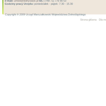
e-mail:
umwd@dolnyslask.pl
tel.:
(+48 71) 776 90 53
Godziny pracy Urzędu:
poniedziałek - piątek: 7.30 - 15.30
Copyright ® 2009 Urząd Marszałkowski Województwa Dolnośląskiego
Strona główna
Dla m