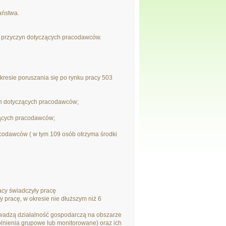
aństwa.
z przyczyn dotyczących pracodawców.
kresie poruszania się po rynku pracy 503
yn dotyczących pracodawców;
zących pracodawców;
codawców ( w tym 109 osób otrzyma środki
acy świadczyły pracę
 pracę, w okresie nie dłuższym niż 6
wadzą działalność gospodarczą na obszarze
lnienia grupowe lub monitorowane) oraz ich