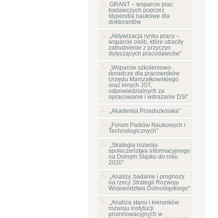
GRANT – wsparcie prac
badawczych poprzez
stypendia naukowe dla
doktorantów
„Aktywizacja rynku pracy –
wsparcie osób, które utraciły
zatrudnienie z przyczyn
dotyczących pracodawców”
„Wsparcie szkoleniowo-
doradcze dla pracowników
Urzędu Marszałkowskiego
oraz innych JST,
odpowiedzialnych za
opracowanie i wdrażanie DSI”
„Akademia Przedszkolaka”
„Forum Parków Naukowych i
Technologicznych”
„Strategia rozwoju
społeczeństwa informacyjnego
na Dolnym Śląsku do roku
2020”
„Analizy, badanie i prognozy
na rzecz Strategii Rozwoju
Województwa Dolnośląskiego”
„Analiza stanu i kierunków
rozwoju instytucji
proinnowacyjnych w