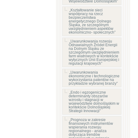
Województwie Dolnośląskim”
„Kształtowanie sieci
współpracy na rzecz
bezpieczeństwa
energetycznego Dolnego
Śląska, ze szczególnym
uwzględnieniem aspektów
ekonomiczno- społecznych”
„Uwarunkowania rozwoju
Odnawialnych Źródeł Energii
na Dolnym Śląsku ze
szczególnym uwzględnieniem
farm wiatrowych w kontekście
wytycznych Unii Europejskiej i
regulacji krajowych”
„Uwarunkowania
ekonomiczne i technologiczne
wykorzystania patentów na
przykładzie wybranej branży”
„Endo i egzogeniczne
determinanty obszarów
wzrostu i stagnacji w
województwie dolnośląskim w
kontekście Dolnośląskiej
Strategii Innowacji”
„Prognoza w zakresie
finansowych instrumentów
wspierania rozwoju
regionalnego - analiza
dotycząca trendów