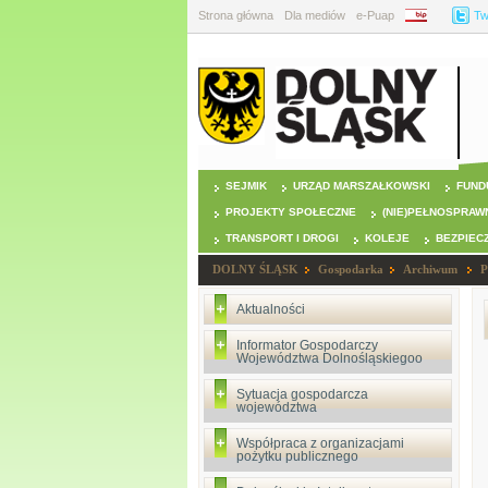
Strona główna
Dla mediów
e-Puap
BIP
Tw
SEJMIK
URZĄD MARSZAŁKOWSKI
FUND
PROJEKTY SPOŁECZNE
(NIE)PEŁNOSPRAW
TRANSPORT I DROGI
KOLEJE
BEZPIEC
DOLNY ŚLĄSK
Gospodarka
Archiwum
P
Aktualności
Informator Gospodarczy
Województwa Dolnośląskiegoo
Sytuacja gospodarcza
województwa
Współpraca z organizacjami
pożytku publicznego