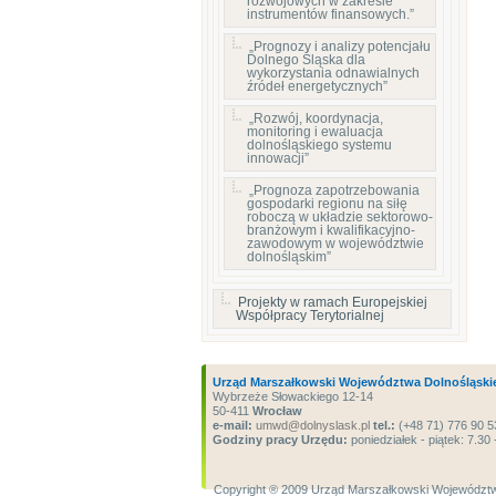
rozwojowych w zakresie
instrumentów finansowych.”
„Prognozy i analizy potencjału
Dolnego Śląska dla
wykorzystania odnawialnych
źródeł energetycznych”
„Rozwój, koordynacja,
monitoring i ewaluacja
dolnośląskiego systemu
innowacji”
„Prognoza zapotrzebowania
gospodarki regionu na siłę
roboczą w układzie sektorowo-
branżowym i kwalifikacyjno-
zawodowym w województwie
dolnośląskim”
Projekty w ramach Europejskiej
Współpracy Terytorialnej
Urząd Marszałkowski Województwa Dolnośląski
Wybrzeże Słowackiego 12-14
50-411
Wrocław
e-mail:
umwd@dolnyslask.pl
tel.:
(+48 71) 776 90 5
Godziny pracy Urzędu:
poniedziałek - piątek: 7.30 
Copyright ® 2009 Urząd Marszałkowski Województw