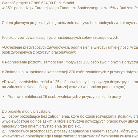
Wartość projektu 7 988 624,00 PLN. Środki
w 85% pochodzą z Europejskiego Funduszu Społecznego, a w 15% z Budżetu P
Celem głównym projektu było ograniczenie napływu bezrobotnych zwalnianych 
Projekt przewidywał osiągnięcie następujących celów szczegółowych:
>
Określenie predyspozycji zawodowych, podniesienie wiedzy i umiejętności w za
osób zwolnionych z przyczyn pracodawców;
>
Podniesienie poziomu samooceny i motywacji 150 osób zwolnionych z przycz
>
Zmiana lub uzupełnienie kompetencji 270 osób zwolnionych z przyczyn dotyc
>
Rozwój przedsiębiorczości u 125 osób zwolnionych z przyczyn dotyczących pra
na założenie działalności gospodarczej wraz ze wsparciem pomostowym);
>
Poprawa mobilności 26 osób zwalnianych z przyczyn zakładu pracy.
Do projektu mogły przystąpić:
1. osoby pozostające bez zatrudnienia, które do czasu rozwiązania stosunku pr
w województwie dolnośląskim, a które z przyczyn dotyczących pracodawcy utraciły
miesięcy przed dniem przystąpienia do projektu,
2. pracodawcy przechodzący procesy adaptacyjne i modernizacyjne, którzy pro
województwa dolnośląskiego i mają zamiar przeprowadzić zwolnienia (w tym zwo