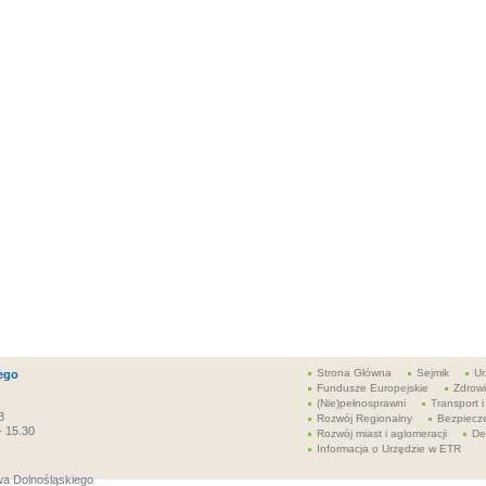
Strona Główna
Sejmik
Ur
ego
Fundusze Europejskie
Zdrow
(Nie)pełnosprawni
Transport i
3
Rozwój Regionalny
Bezpiecz
- 15.30
Rozwój miast i aglomeracji
De
Informacja o Urzędzie w ETR
a Dolnośląskiego