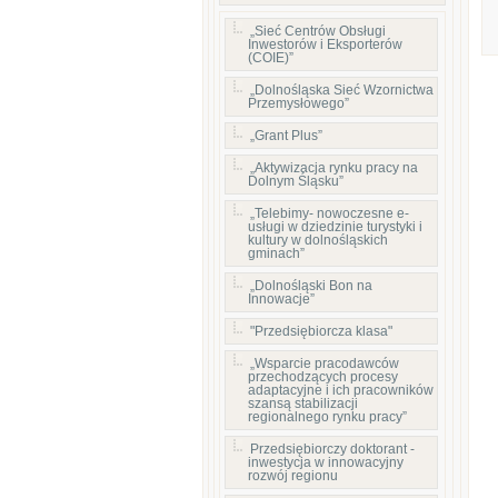
„Sieć Centrów Obsługi
Inwestorów i Eksporterów
(COIE)”
„Dolnośląska Sieć Wzornictwa
Przemysłowego”
„Grant Plus”
„Aktywizacja rynku pracy na
Dolnym Śląsku”
„Telebimy- nowoczesne e-
usługi w dziedzinie turystyki i
kultury w dolnośląskich
gminach”
„Dolnośląski Bon na
Innowacje”
"Przedsiębiorcza klasa"
„Wsparcie pracodawców
przechodzących procesy
adaptacyjne i ich pracowników
szansą stabilizacji
regionalnego rynku pracy”
Przedsiębiorczy doktorant -
inwestycja w innowacyjny
rozwój regionu