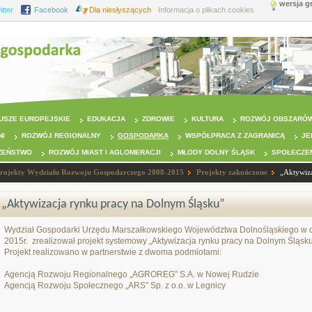
wersja g
itter
Facebook
Dla niesłyszących
Informacja o plikach cookies
USZE EUROPEJSKIE
EDUKACJA
ZDROWIE
KULTURA
ROZWÓJ OBSZARÓW
NI
ROZWÓJ REGIONALNY
GOSPODARKA
WSPÓŁPRACA Z ZAGRANICĄ
JE
ZEŃSTWO
ROZWÓJ MIAST I AGLOMERACJI
MŁODY DOLNY ŚLĄSK
SPOŁECZE
rojekty Wydziału Rozwoju Gospodarczego 2008-2015
Projekty zakończone
„Aktywiz
„Aktywizacja rynku pracy na Dolnym Śląsku”
Wydział Gospodarki Urzędu Marszałkowskiego Województwa Dolnośląskiego w okr
2015r. zrealizował projekt systemowy „Aktywizacja rynku pracy na Dolnym Śląsku
Projekt realizowano w partnerstwie z dwoma podmiotami:
Agencją Rozwoju Regionalnego „AGROREG” S.A. w Nowej Rudzie
Agencją Rozwoju Społecznego „ARS” Sp. z o.o. w Legnicy