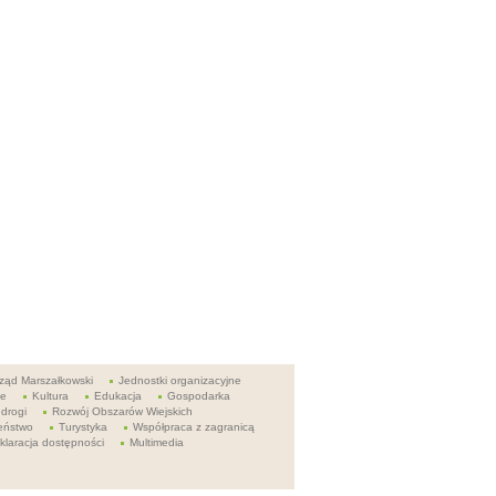
ząd Marszałkowski
Jednostki organizacyjne
ie
Kultura
Edukacja
Gospodarka
 drogi
Rozwój Obszarów Wiejskich
eństwo
Turystyka
Współpraca z zagranicą
klaracja dostępności
Multimedia