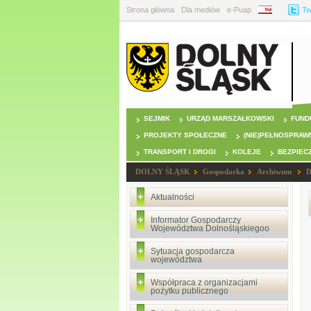
Strona główna
Dla mediów
e-Puap
BIP
Tw
SEJMIK
URZĄD MARSZAŁKOWSKI
FUND
PROJEKTY SPOŁECZNE
(NIE)PEŁNOSPRAW
TRANSPORT I DROGI
KOLEJE
BEZPIEC
DOLNY ŚLĄSK
Gospodarka
Archiwum
D
Aktualności
Informator Gospodarczy
Województwa Dolnośląskiegoo
Sytuacja gospodarcza
województwa
Współpraca z organizacjami
pożytku publicznego