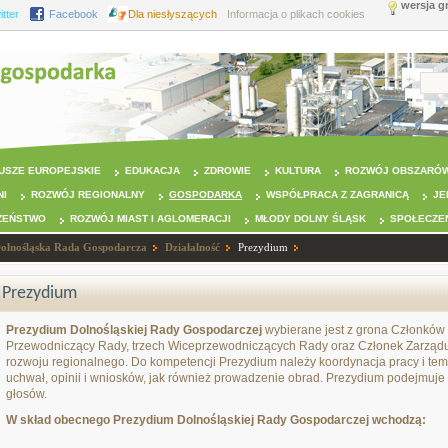
wersja g
itter
Facebook
Dla niesłyszących
Informacja o plikach cookies
USZE EUROPEJSKIE
EDUKACJA
ZDROWIE
KULTURA
ROZWÓJ OBSZARÓW
NI
ROZWÓJ REGIONALNY
GOSPODARKA
WSPÓŁPRACA Z ZAGRANICĄ
JE
ZEŃSTWO
ROZWÓJ MIAST I AGLOMERACJI
MŁODY DOLNY ŚLĄSK
SPOŁECZE
olnośląska Rada Gospodarcza
Działalność
Prezydium
Prezydium
Prezydium Dolnośląskiej Rady Gospodarczej
wybierane jest z grona Członków
Przewodniczący Rady, trzech Wiceprzewodniczących Rady oraz Członek Zarząd
rozwoju regionalnego. Do kompetencji Prezydium należy koordynacja pracy i te
uchwał, opinii i wniosków, jak również prowadzenie obrad. Prezydium podejmuje
głosów.
W skład obecnego Prezydium Dolnośląskiej Rady Gospodarczej wchodzą: