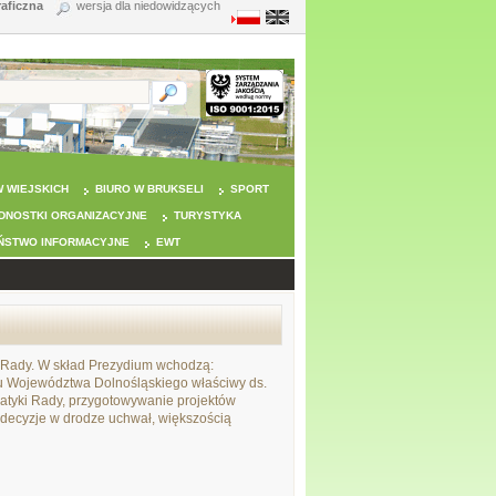
raficzna
wersja dla niedowidzących
 WIEJSKICH
BIURO W BRUKSELI
SPORT
DNOSTKI ORGANIZACYJNE
TURYSTYKA
ŃSTWO INFORMACYJNE
EWT
 Rady. W skład Prezydium wchodzą:
u Województwa Dolnośląskiego właściwy ds.
matyki Rady, przygotowywanie projektów
 decyzje w drodze uchwał, większością