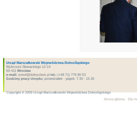
Urząd Marszałkowski Województwa Dolnośląskiego
Wybrzeże Słowackiego 12-14
50-411
Wrocław
e-mail:
umwd@dolnyslask.pl
tel.:
(+48 71) 776 90 53
Godziny pracy Urzędu:
poniedziałek - piątek: 7.30 - 15.30
Copyright ® 2009 Urząd Marszałkowski Województwa Dolnośląskiego
Strona główna
Dla m