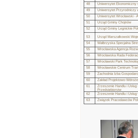
48
Uniwersytet Ekonomiczny 
49
Uniwersytet Przyrodniczy
50
Uniwersytet Wrocławski - 
51
Urząd Gminy Chojnów
52
Urząd Gminy Legnickie Po
53
Urząd Marszałkowski Woj
54
Wałbrzyska Specjalna Str
55
Wrocławska Agencja Rozw
56
Wrocławska Rada Federac
57
Wrocławski Park Technolo
58
Wrocławskie Centrum Trans
59
Zachodnia Izba Gospodar
60
Zakład Projektowo-Wdroż
61
Zrzeszenie Handlu i Usług
Przedsiębiorstw
62
Zrzeszenie Handlu i Usług 
63
Związek Pracodawców Pol