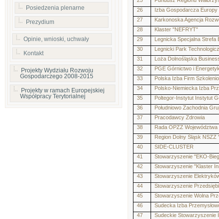
25
Fundusz Regionu Wałbrzy
Posiedzenia plenarne
26
Izba Gospodarcza Europy
27
Karkonoska Agencja Rozwo
Prezydium
28
Klaster "NEFRYT"
Opinie, wnioski, uchwały
29
Legnicka Specjalna Strefa
30
Legnicki Park Technologic
Kontakt
31
Loża Dolnośląska Busines
32
PGE Górnictwo i Energety
Projekty Wydziału Rozwoju
Gospodarczego 2008-2015
33
Polska Izba Firm Szkoleni
34
Polsko-Niemiecka Izba P
Projekty w ramach Europejskiej
Współpracy Terytorialnej
35
Poltegor-Instytut Instytu
36
Południowo Zachodnia Grup
37
Pracodawcy Zdrowia
38
Rada OPZZ Województwa D
39
Region Dolny Śląsk NSZZ "
40
SIDE-CLUSTER
41
Stowarzyszenie "EKO-Bieg
42
Stowarzyszenie "Klaster 
43
Stowarzyszenie Elektryków
44
Stowarzyszenie Przedsięb
45
Stowarzyszenie Wolna Prz
46
Sudecka Izba Przemysłow
47
Sudeckie Stowarzyszenie 