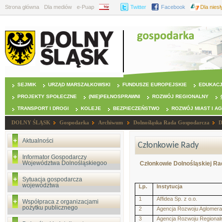
Strona główna
Dla mediów
e-Puap
BIP
Twitter
Facebook
Dla nies
SEJMIK
URZĄD MARSZAŁKOWSKI
FUNDUSZE EUROPEJSKIE
EDUKAC
PROJEKTY SPOŁECZNE
(NIE)PEŁNOSPRAWNI
ROZWÓJ REGIONALNY
TRANSPORT I DROGI
KOLEJE
BEZPIECZEŃSTWO
ROZWÓJ MIAST I A
DOLNY ŚLĄSK
Gospodarka
Archiwum
Dolnośląska Rada Gospodarcza
D
Aktualności
Członkowie Rady
Informator Gospodarczy
Województwa Dolnośląskiegoo
Członkowie Dolnośląskiej R
Sytuacja gospodarcza
województwa
Lp.
Instytucja
1
Affidea Sp. z o.o.
Współpraca z organizacjami
pożytku publicznego
2
Agencja Rozwoju Aglomerac
3
Agencja Rozwoju Regionaln