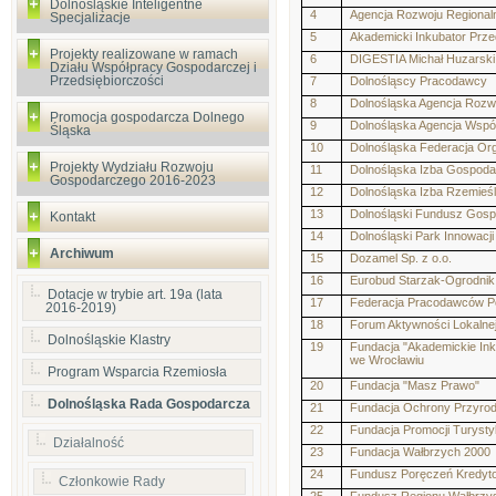
Dolnośląskie Inteligentne
4
Agencja Rozwoju Regional
Specjalizacje
5
Akademicki Inkubator Przed
Projekty realizowane w ramach
6
DIGESTIA Michał Huzarski
Działu Współpracy Gospodarczej i
Przedsiębiorczości
7
Dolnośląscy Pracodawcy
8
Dolnośląska Agencja Rozw
Promocja gospodarcza Dolnego
9
Dolnośląska Agencja Wspó
Śląska
10
Dolnośląska Federacja Or
Projekty Wydziału Rozwoju
11
Dolnośląska Izba Gospod
Gospodarczego 2016-2023
12
Dolnośląska Izba Rzemieś
13
Dolnośląski Fundusz Gospo
Kontakt
14
Dolnośląski Park Innowacji
Archiwum
15
Dozamel Sp. z o.o.
16
Eurobud Starzak-Ogrodnik
Dotacje w trybie art. 19a (lata
17
Federacja Pracodawców Po
2016-2019)
18
Forum Aktywności Lokalne
Dolnośląskie Klastry
19
Fundacja "Akademickie Ink
we Wrocławiu
Program Wsparcia Rzemiosła
20
Fundacja "Masz Prawo"
Dolnośląska Rada Gospodarcza
21
Fundacja Ochrony Przyrod
22
Fundacja Promocji Turysty
Działalność
23
Fundacja Wałbrzych 2000
24
Fundusz Poręczeń Kredyto
Członkowie Rady