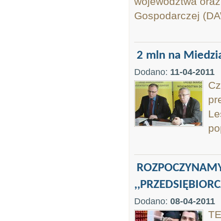
województwa oraz 
Gospodarczej (D
2 mln na Miedzi
Dodano:
11-04-2011
Cz
pr
Le
po
ROZPOCZYNAMY
,,PRZEDSIĘBIOR
Dodano:
08-04-2011
TE