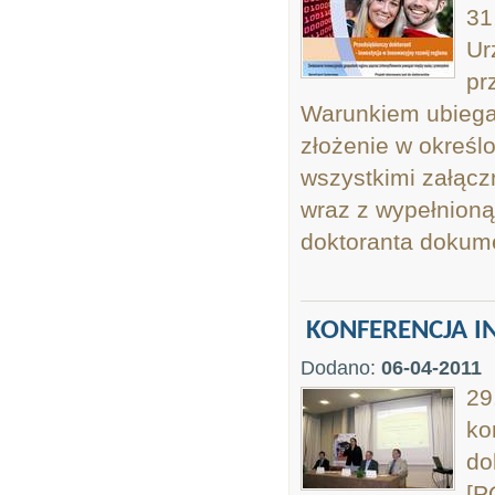
31
Ur
pr
Warunkiem ubiegan
złożenie w określ
wszystkimi załączn
wraz z wypełnioną
doktoranta dokum
KONFERENCJA I
Dodano:
06-04-2011
29
ko
do
[P