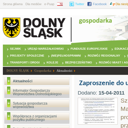
Strona główna
Dla mediów
e-Puap
BIP
Twitter
Facebook
Dla nies
SEJMIK
URZĄD MARSZAŁKOWSKI
FUNDUSZE EUROPEJSKIE
EDUKAC
PROJEKTY SPOŁECZNE
(NIE)PEŁNOSPRAWNI
ROZWÓJ REGIONALNY
TRANSPORT I DROGI
KOLEJE
BEZPIECZEŃSTWO
ROZWÓJ MIAST I A
DOLNY ŚLĄSK
Gospodarka
Aktualności
Aktualności
Zaproszenie do 
Informator Gospodarczy
Dodano:
15-04-2011
Województwa Dolnośląskiegoo
Sz
Sytuacja gospodarcza
województwa
Ma
pr
Współpraca z organizacjami
pożytku publicznego
pr