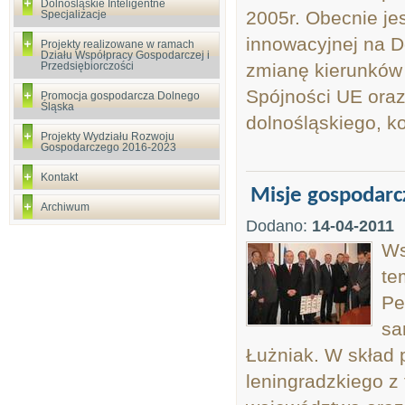
Dolnośląskie Inteligentne
2005r. Obecnie jes
Specjalizacje
innowacyjnej na D
Projekty realizowane w ramach
Działu Współpracy Gospodarczej i
Przedsiębiorczości
zmianę kierunków 
Spójności UE oraz
Promocja gospodarcza Dolnego
Śląska
dolnośląskiego, k
Projekty Wydziału Rozwoju
Gospodarczego 2016-2023
Kontakt
Misje gospodarc
Archiwum
Dodano:
14-04-2011
Ws
te
Pe
sa
Łużniak. W skład p
leningradzkiego z 