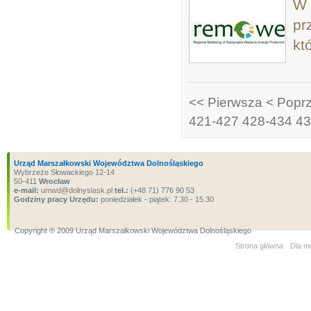
W 
pr
kt
<< Pierwsza
< Popr
421-427
428-434
43
Urząd Marszałkowski Województwa Dolnośląskiego
Wybrzeże Słowackiego 12-14
50-411
Wrocław
e-mail:
umwd@dolnyslask.pl
tel.:
(+48 71) 776 90 53
Godziny pracy Urzędu:
poniedziałek - piątek: 7.30 - 15.30
Copyright ® 2009 Urząd Marszałkowski Województwa Dolnośląskiego
Strona główna
Dla m