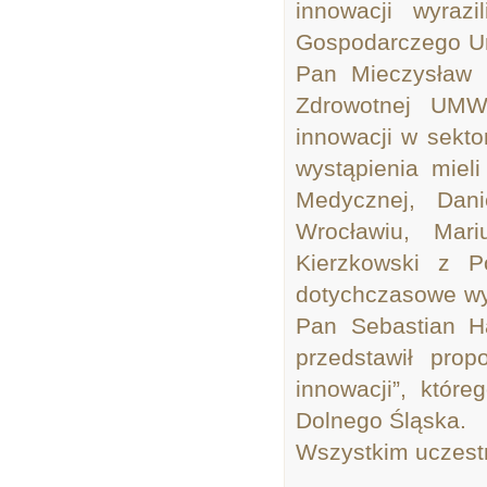
innowacji wyraz
Gospodarczego U
Pan Mieczysław C
Zdrowotnej UMWD
innowacji w sekto
wystąpienia miel
Medycznej, Dani
Wrocławiu, Mari
Kierzkowski z Po
dotychczasowe wy
Pan Sebastian 
przedstawił pro
innowacji”, któr
Dolnego Śląska.
Wszystkim uczestn