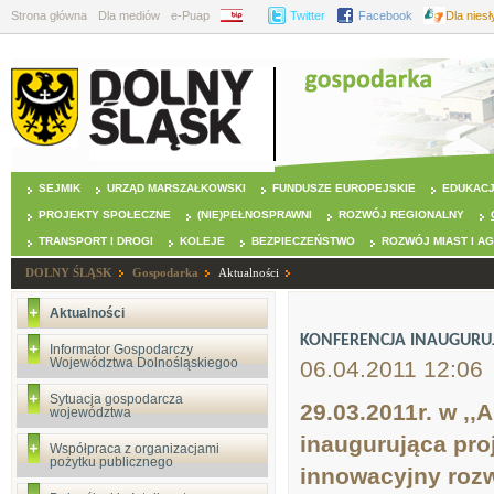
Strona główna
Dla mediów
e-Puap
BIP
Twitter
Facebook
Dla nies
SEJMIK
URZĄD MARSZAŁKOWSKI
FUNDUSZE EUROPEJSKIE
EDUKAC
PROJEKTY SPOŁECZNE
(NIE)PEŁNOSPRAWNI
ROZWÓJ REGIONALNY
TRANSPORT I DROGI
KOLEJE
BEZPIECZEŃSTWO
ROZWÓJ MIAST I A
DOLNY ŚLĄSK
Gospodarka
Aktualności
Aktualności
KONFERENCJA INAUGURUJ
Informator Gospodarczy
Województwa Dolnośląskiegoo
06.04.2011 12:06
Sytuacja gospodarcza
29.03.2011r. w ,,
województwa
inaugurująca proj
Współpraca z organizacjami
pożytku publicznego
innowacyjny rozw