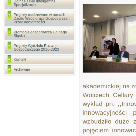
Dolnośląskie Inteligentne
Specjalizacje
Projekty realizowane w ramach
Działu Współpracy Gospodarczej i
Przedsiębiorczości
Promocja gospodarcza Dolnego
Śląska
Projekty Wydziału Rozwoju
Gospodarczego 2016-2023
Kontakt
Archiwum
akademickiej na r
Wojciech Cellary
wykład pn. ,,Inno
innowacyjności 
wzbudziło duże z
pojęciem innowac