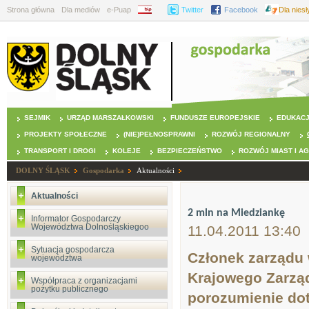
Strona główna
Dla mediów
e-Puap
BIP
Twitter
Facebook
Dla nies
SEJMIK
URZĄD MARSZAŁKOWSKI
FUNDUSZE EUROPEJSKIE
EDUKAC
PROJEKTY SPOŁECZNE
(NIE)PEŁNOSPRAWNI
ROZWÓJ REGIONALNY
TRANSPORT I DROGI
KOLEJE
BEZPIECZEŃSTWO
ROZWÓJ MIAST I A
DOLNY ŚLĄSK
Gospodarka
Aktualności
Aktualności
2 mln na Miedziankę
Informator Gospodarczy
Województwa Dolnośląskiegoo
11.04.2011 13:40
Sytuacja gospodarcza
Członek zarządu
województwa
Krajowego Zarzą
Współpraca z organizacjami
pożytku publicznego
porozumienie do