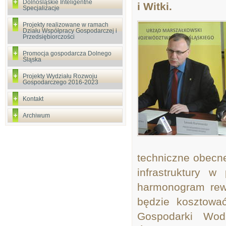
Dolnośląskie Inteligentne
i Witki.
Specjalizacje
Projekty realizowane w ramach
Działu Współpracy Gospodarczej i
Przedsiębiorczości
Promocja gospodarcza Dolnego
Śląska
Projekty Wydziału Rozwoju
Gospodarczego 2016-2023
Kontakt
Archiwum
techniczne obecne
infrastruktury w
harmonogram rewit
będzie kosztowa
Gospodarki Wo