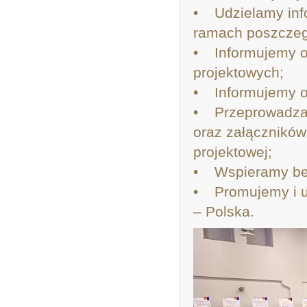
• Udzielamy info
ramach poszczegó
• Informujemy o 
projektowych;
• Informujemy o
• Przeprowadzam
oraz załączników
projektowej;
• Wspieramy bene
• Promujemy i u
– Polska.