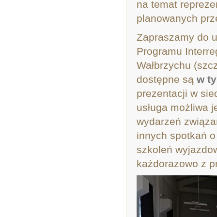
na temat reprez
planowanych prz
Zapraszamy do ud
Programu Interr
Wałbrzychu (szc
dostępne są
w t
prezentacji w si
usługa możliwa je
wydarzeń związa
innych spotkań o
szkoleń wyjazdow
każdorazowo z p