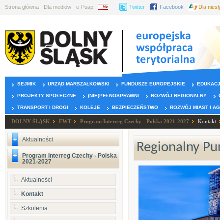
Strona główna
Dla mediów
e-Puap
BIP
Twitter
Facebook
Dla nies
SEJMIK
URZĄD MARSZAŁKOWSKI
FUNDUSZE EUROPEJSKIE
EDUKAC
PROJEKTY SPOŁECZNE
(NIE)PEŁNOSPRAWNI
ROZWÓJ REGIONALNY
TRANSPORT I DROGI
KOLEJE
BEZPIECZEŃSTWO
ROZWÓJ MIAST I A
DOLNY ŚLĄSK
EWT
Program Interreg Czechy - Polska 2021-2027
Kontakt
Aktualności
Regionalny Pu
Program Interreg Czechy - Polska
2021-2027
Aktualności
Kontakt
Szkolenia