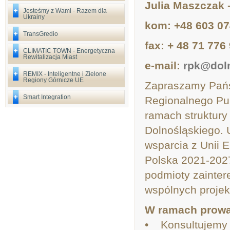
Julia Maszczak -
Jesteśmy z Wami - Razem dla
Ukrainy
kom: +48 603 07
TransGredio
fax: + 48 71 776
CLIMATIC TOWN - Energetyczna
Rewitalizacja Miast
e-mail:
rpk@doln
REMIX - Inteligentne i Zielone
Regiony Górnicze UE
Zapraszamy Pańs
Smart Integration
Regionalnego Pu
ramach struktur
Dolnośląskiego. 
wsparcia z Unii 
Polska 2021-2027
podmioty zainte
wspólnych projek
W ramach prowa
• Konsultujemy 