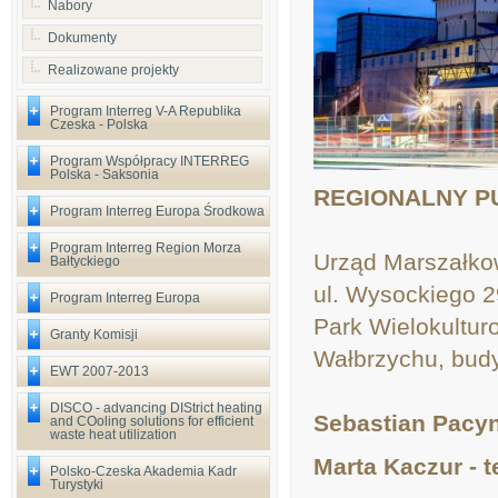
Nabory
Dokumenty
Realizowane projekty
Program Interreg V-A Republika
Czeska - Polska
Program Współpracy INTERREG
Polska - Saksonia
REGIONALNY P
Program Interreg Europa Środkowa
Program Interreg Region Morza
Urząd Marszałko
Bałtyckiego
ul. Wysockiego 2
Program Interreg Europa
Park Wielokultur
Granty Komisji
Wałbrzychu, budyn
EWT 2007-2013
DISCO - advancing DIStrict heating
Sebastian Pacyna
and COoling solutions for efficient
waste heat utilization
Marta Kaczur - t
Polsko-Czeska Akademia Kadr
Turystyki