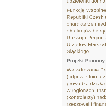
udzieleniu dofin
Funkcję Wspólne
Republiki Czeski
charakterze międ
obu krajów biorą
Rozwoju Regional
Urzędów Marszał
Śląskiego.
Projekt Pomocy
We wdrażanie P
(odpowiednio urz
prowadzą działan
w regionach. Ins
(kontrolerzy) nad
rzeczowej i finan