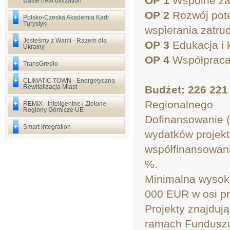
OP 1
Wspólne za
waste heat utilization
OP 2
Rozwój pote
Polsko-Czeska Akademia Kadr
Turystyki
wspierania zatru
Jesteśmy z Wami - Razem dla
OP 3
Edukacja i 
Ukrainy
OP 4
Współpraca 
TransGredio
CLIMATIC TOWN - Energetyczna
Rewitalizacja Miast
Budżet: 226 221
Regionalnego
REMIX - Inteligentne i Zielone
Regiony Górnicze UE
Dofinansowanie (
Smart Integration
wydatków projek
współfinansowan
%.
Minimalna wysok
000 EUR w osi pri
Projekty znajduj
ramach Funduszu