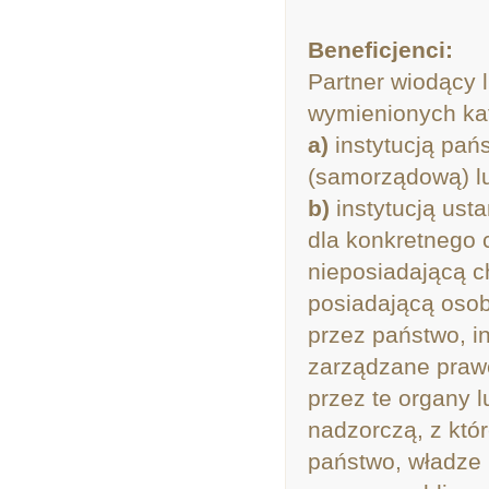
Beneficjenci:
Partner wiodący l
wymienionych kateg
a)
instytucją pań
(samorządową) lu
b)
instytucją ust
dla konkretnego 
nieposiadającą 
posiadającą oso
przez państwo, in
zarządzane praw
przez te organy 
nadzorczą, z któ
państwo, władze 