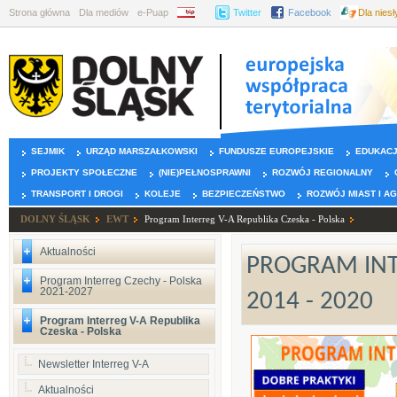
Strona główna
Dla mediów
e-Puap
BIP
Twitter
Facebook
Dla nies
SEJMIK
URZĄD MARSZAŁKOWSKI
FUNDUSZE EUROPEJSKIE
EDUKAC
PROJEKTY SPOŁECZNE
(NIE)PEŁNOSPRAWNI
ROZWÓJ REGIONALNY
TRANSPORT I DROGI
KOLEJE
BEZPIECZEŃSTWO
ROZWÓJ MIAST I A
DOLNY ŚLĄSK
EWT
Program Interreg V-A Republika Czeska - Polska
Aktualności
PROGRAM INTE
Program Interreg Czechy - Polska
2021-2027
2014 - 2020
Program Interreg V-A Republika
Czeska - Polska
Newsletter Interreg V-A
Aktualności