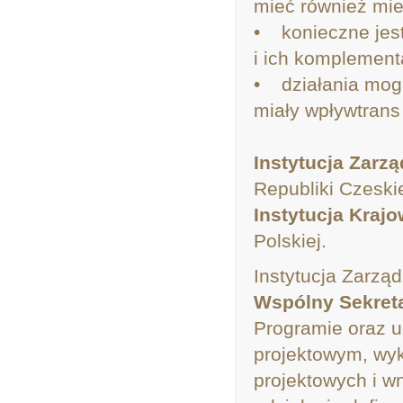
mieć również mie
• konieczne jest
i ich komplement
• działania mogą
miały wpływtrans
Instytucja Zarzą
Republiki Czeskie
Instytucja Krajo
Polskiej.
Instytucja Zarzą
Wspólny Sekret
Programie oraz u
projektowym, wyk
projektowych i w