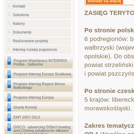
Kontakt
ZASIĘG TERYTO
Szkolenia
Nabory
Po stronie polsk
Dokumenty
6 podregionów: bi
Realizowane projekty
wałbrzyski (woje
Interreg rozwija pogranicze
opolskie). Do obs
Program Współpracy INTERREG
powiat strzelińs
Polska - Saksonia
i powiat pszczyńs
Program Interreg Europa Środkowa
Program Interreg Region Morza
Bałtyckiego
Po stronie czesk
Program Interreg Europa
5 krajów: liberec
morawskośląski.
Granty Komisji
EWT 2007-2013
Zakres tematycz
DISCO - advancing DIStrict heating
and COoling solutions for efficient