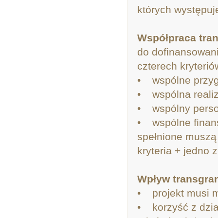
których występuje
Współpraca tran
do dofinansowani
czterech kryteri
• wspólne przyg
• wspólna realiz
• wspólny perso
• wspólne finan
spełnione muszą 
kryteria + jedno 
Wpływ transgran
• projekt musi m
• korzyść z dzia