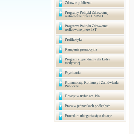
Zdrowie publiczne
Programy Polityki Zdrowotnej
realizowane przez UMWD
Programy Polityki Zdrowotnej
realizowane przez JST
Profilaktyka
Kampania promocyjna
Program stypendialny dla kadry
medycznej
Psychiatria
Komunikaty, Konkursy i Zamówienia
Publiczne
Dotacje w trybie art. 19a
Praca w jednostkach podległych
Procedura ubiegania się o dotacje