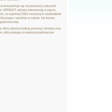
ra koncentruje się na prewencji zaburzeń
t. UPRIGHT wdraża interwencję w pięciu
wych, co najmniej 5992 wczesnych nastolatków
chicznego i wyników w szkole. Na koniec
goterminowej .
 który stworzy kulturę promocji zdrowia oraz
m, który polega na wielodyscyplinarnym