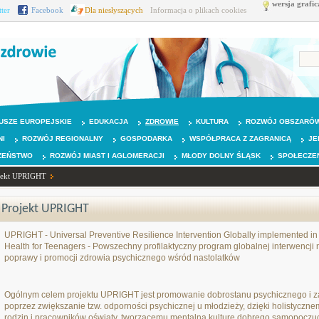
wersja grafic
tter
Facebook
Dla niesłyszących
Informacja o plikach cookies
USZE EUROPEJSKIE
EDUKACJA
ZDROWIE
KULTURA
ROZWÓJ OBSZARÓW
NI
ROZWÓJ REGIONALNY
GOSPODARKA
WSPÓŁPRACA Z ZAGRANICĄ
JE
ZEŃSTWO
ROZWÓJ MIAST I AGLOMERACJI
MŁODY DOLNY ŚLĄSK
SPOŁECZE
jekt UPRIGHT
Projekt UPRIGHT
UPRIGHT - Universal Preventive Resilience Intervention Globally implemented in
Health for Teenagers - Powszechny profilaktyczny program globalnej interwencji
poprawy i promocji zdrowia psychicznego wśród nastolatków
Ogólnym celem projektu UPRIGHT jest promowanie dobrostanu psychicznego i 
poprzez zwiększanie tzw. odporności psychicznej u młodzieży, dzięki holistycz
rodzin i pracowników oświaty, tworzącemu mentalną kulturę dobrego samopoczuc