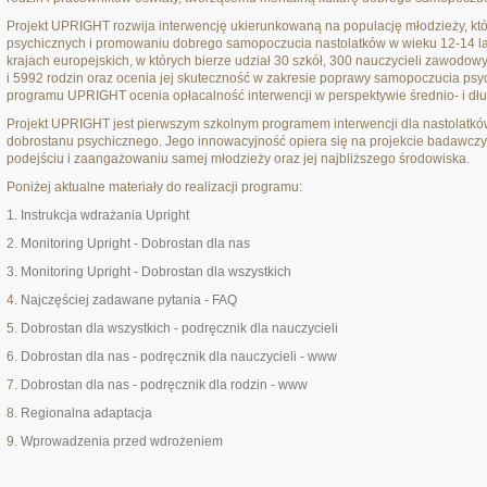
Projekt UPRIGHT rozwija interwencję ukierunkowaną na populację młodzieży, któ
psychicznych i promowaniu dobrego samopoczucia nastolatków w wieku 12-14 la
krajach europejskich, w których bierze udział 30 szkół, 300 nauczycieli zawodo
i 5992 rodzin oraz ocenia jej skuteczność w zakresie poprawy samopoczucia psy
programu UPRIGHT ocenia opłacalność interwencji w perspektywie średnio- i dłu
Projekt UPRIGHT jest pierwszym szkolnym programem interwencji dla nastolatków,
dobrostanu psychicznego. Jego innowacyjność opiera się na projekcie badawczy
podejściu i zaangażowaniu samej młodzieży oraz jej najbliższego środowiska.
Poniżej aktualne materiały do realizacji programu:
1.
Instrukcja wdrażania Upright
2.
Monitoring Upright - Dobrostan dla nas
3.
Monitoring Upright - Dobrostan dla wszystkich
4.
Najczęściej zadawane pytania - FAQ
5.
Dobrostan dla wszystkich - podręcznik dla nauczycieli
6.
Dobrostan dla nas - podręcznik dla nauczycieli - www
7.
Dobrostan dla nas - podręcznik dla rodzin - www
8.
Regionalna adaptacja
9.
Wprowadzenia przed wdrożeniem