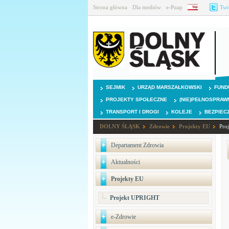
Strona główna
Dla mediów
e-Puap
BIP
Twi
SEJMIK
URZĄD MARSZAŁKOWSKI
FUND
PROJEKTY SPOŁECZNE
(NIE)PEŁNOSPRAW
TRANSPORT I DROGI
KOLEJE
BEZPIEC
DOLNY ŚLĄSK
Zdrowie
Projekty EU
Pro
Departament Zdrowia
Aktualności
Projekty EU
Projekt UPRIGHT
e-Zdrowie