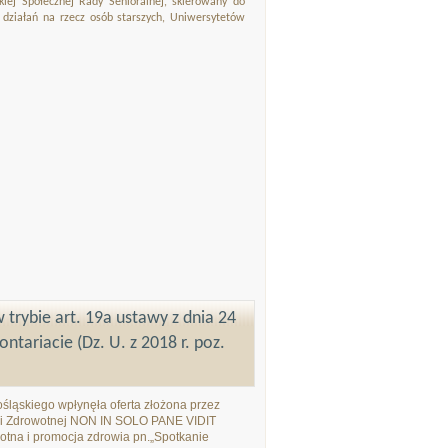
iej Społecznej Rady Senioralnej, skierowany do
 działań na rzecz osób starszych, Uniwersytetów
 trybie art. 19a ustawy z dnia 24
ntariacie (Dz. U. z 2018 r. poz.
ląskiego wpłynęła oferta złożona przez
tyki Zdrowotnej NON IN SOLO PANE VIDIT
otna i promocja zdrowia pn.„Spotkanie