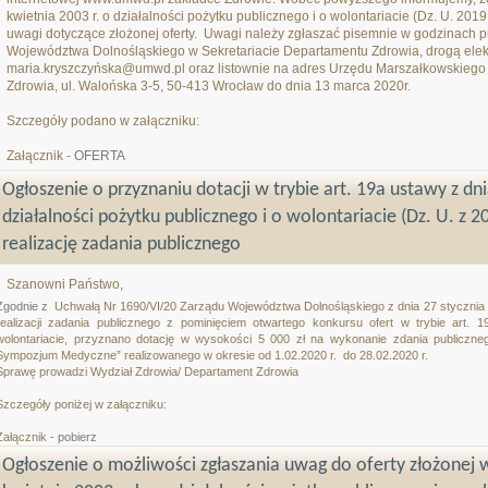
kwietnia 2003 r. o działalności pożytku publicznego i o wolontariacie (Dz. U. 201
uwagi dotyczące złożonej oferty. Uwagi należy zgłaszać pisemnie w godzinach
Województwa Dolnośląskiego w Sekretariacie Departamentu Zdrowia, drogą elek
maria.kryszczyńska@umwd.pl oraz listownie na adres Urzędu Marszałkowskieg
Zdrowia, ul. Walońska 3-5, 50-413 Wrocław do dnia 13 marca 2020r.
Szczegóły podano w załączniku:
Załącznik -
OFERTA
Ogłoszenie o przyznaniu dotacji w trybie art. 19a ustawy z dn
działalności pożytku publicznego i o wolontariacie (Dz. U. z 20
realizację zadania publicznego
Szanowni Państwo,
Zgodnie z
Uchwałą Nr 1690/VI/20 Zarządu Województwa Dolnośląskiego z dnia 27 stycznia 
realizacji zadania publicznego z pominięciem otwartego konkursu ofert w trybie art. 1
wolontariacie
, przyznano dotację w wysokości 5 000 zł na wykonanie zdania publiczne
Sympozjum Medyczne
” realizowanego w okresie od 1.02.2020 r.
do 28.02.2020 r.
Sprawę prowadzi Wydział Zdrowia/ Departament Zdrowia
Szczegóły poniżej w załączniku:
Załącznik -
pobierz
Ogłoszenie o możliwości zgłaszania uwag do oferty złożonej w