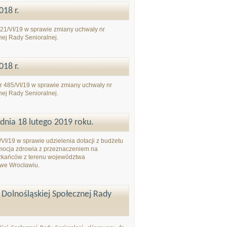
18 r.
21/VI/19 w sprawie zmiany uchwały nr
nej Rady Senioralnej.
18 r.
 485/VI/19 w sprawie zmiany uchwały nr
nej Rady Senioralnej.
dnia 18 lutego 2019 roku.
I/19 w sprawie udzielenia dotacji z budżetu
omocja zdrowia z przeznaczeniem na
eszkańców z terenu województwa
 we Wrocławiu.
olnośląskiej Społecznej Rady