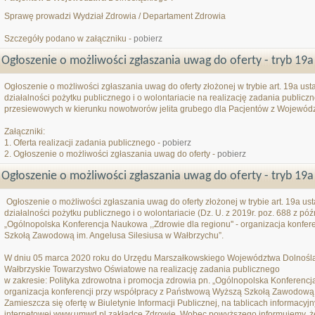
Sprawę prowadzi Wydział Zdrowia / Departament Zdrowia
Szczegóły podano w załączniku -
pobierz
Ogłoszenie o możliwości zgłaszania uwag do oferty - tryb 19a
Ogłoszenie o możliwości zgłaszania uwag do oferty złożonej w trybie art. 19a ust
działalności pożytku publicznego i o wolontariacie na realizację zadania publicz
przesiewowych w kierunku nowotworów jelita grubego dla Pacjentów z Wojewód
Załączniki:
1. Oferta realizacji zadania publicznego -
pobierz
2. Ogłoszenie o możliwości zgłaszania uwag do oferty -
pobierz
Ogłoszenie o możliwości zgłaszania uwag do oferty - tryb 19a
Ogłoszenie o możliwości zgłaszania uwag do oferty złożonej w trybie art. 19a us
działalności pożytku publicznego i o wolontariacie (Dz. U. z 2019r. poz. 688 z pó
„Ogólnopolska Konferencja Naukowa ,,Zdrowie dla regionu'' - organizacja konfe
Szkołą Zawodową im. Angelusa Silesiusa w Wałbrzychu”.
W dniu 05 marca 2020 roku do Urzędu Marszałkowskiego Województwa Dolnośląs
Wałbrzyskie Towarzystwo Oświatowe na realizację zadania publicznego
w zakresie: Polityka zdrowotna i promocja zdrowia pn. „Ogólnopolska Konferencja
organizacja konferencji przy współpracy z Państwową Wyższą Szkołą Zawodową 
Zamieszcza się ofertę w Biuletynie Informacji Publicznej, na tablicach informacy
internetowej www.umwd.pl zakładce Zdrowie. Wobec powyższego informujemy, że z