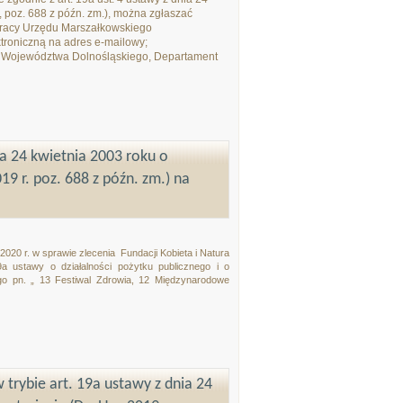
9, poz. 688 z późn. zm.), można zgłaszać
 pracy Urzędu Marszałkowskiego
troniczną na adres e-mailowy;
o Województwa Dolnośląskiego, Departament
ia 24 kwietnia 2003 roku o
19 r. poz. 688 z późn. zm.) na
2020 r.
w sprawie zlecenia
Fundacji Kobieta i Natura
9a ustawy o działalności pożytku publicznego i o
go pn. „ 13 Festiwal Zdrowia, 12 Międzynarodowe
 trybie art. 19a ustawy z dnia 24