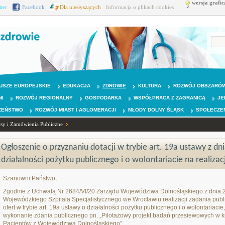
wersja grafic
tter
Facebook
Dla niesłyszących
Informacja o plikach cookies
USZE EUROPEJSKIE
EDUKACJA
ZDROWIE
KULTURA
ROZWÓJ OBSZARÓW
NI
ROZWÓJ REGIONALNY
GOSPODARKA
WSPÓŁPRACA Z ZAGRANICĄ
JE
ZEŃSTWO
ROZWÓJ MIAST I AGLOMERACJI
MŁODY DOLNY ŚLĄSK
SPOŁECZE
sy i Zamówienia Publiczne
Ogłoszenie o przyznaniu dotacji w trybie art. 19a ustawy z dni
działalności pożytku publicznego i o wolontariacie na realiza
Szanowni Państwo,
Zgodnie z Uchwałą Nr 2684/VI/20 Zarządu Województwa Dolnośląskiego z dnia 29
Wojewódzkiego Szpitala Specjalistycznego we Wrocławiu realizacji zadania pub
ofert w trybie art. 19a ustawy o działalności pożytku publicznego i o wolontariac
wykonanie zdania publicznego pn. „Pilotażowy projekt badań przesiewowych w k
Pacjentów z Województwa Dolnośląskiego”.