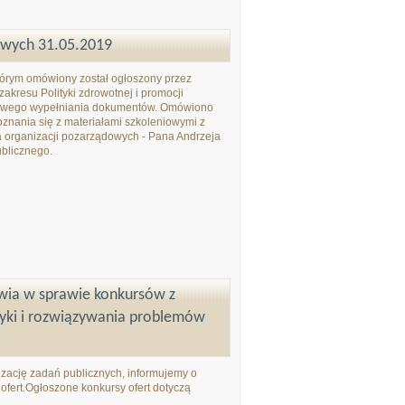
dowych 31.05.2019
którym omówiony został ogłoszony przez
kresu Polityki zdrowotnej i promocji
aściwego wypełniania dokumentów. Omówiono
znania się z materiałami szkoleniowymi z
 organizacji pozarządowych - Pana Andrzeja
ublicznego.
wia w sprawie konkursów z
ktyki i rozwiązywania problemów
zację zadań publicznych, informujemy o
ofert.Ogłoszone konkursy ofert dotyczą