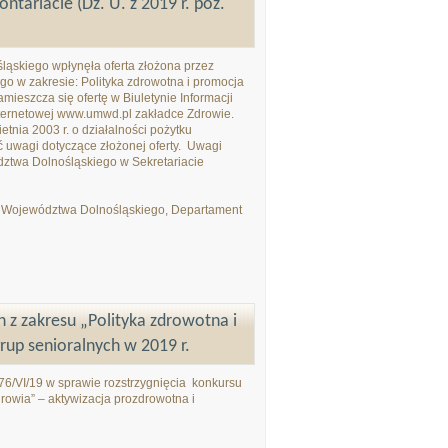
ntariacie (Dz. U. z 2019 r. poz.
ąskiego wpłynęła oferta złożona przez
go w zakresie: Polityka zdrowotna i promocja
eszcza się ofertę w Biuletynie Informacji
internetowej www.umwd.pl zakładce Zdrowie.
tnia 2003 r. o działalności pożytku
ać uwagi dotyczące złożonej oferty. Uwagi
ztwa Dolnośląskiego w Sekretariacie
o Województwa Dolnośląskiego, Departament
h z zakresu „Polityka zdrowotna i
rup senioralnych w 2019 r.
76/VI/19 w sprawie rozstrzygnięcia konkursu
drowia” – aktywizacja prozdrowotna i