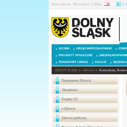
Strona główna
Dla mediów
e-Puap
BIP
Twi
SEJMIK
URZĄD MARSZAŁKOWSKI
FUND
PROJEKTY SPOŁECZNE
(NIE)PEŁNOSPRAW
TRANSPORT I DROGI
KOLEJE
BEZPIEC
DOLNY ŚLĄSK
Zdrowie
Komunikaty, Konkur
Departament Zdrowia
Aktualności
Projekty EU
e-Zdrowie
Zdrowie publiczne