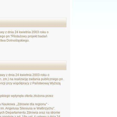
awy z dnia 24 kwietnia 2003 roku o
nego pn."Pilotażowy projekt badań
ztwa Dolnośląskiego.
tawy z dnia 24 kwietnia 2003 roku o
źn. zm.) na realizację zadania publicznego pn.
rencji przy współpracy z Państwową Wyższą
kiego wpłynęła oferta złożona przez
 Naukowa ,,Zdrowie dla regionu'' -
im. Angelusa Silesiusa w Wałbrzychu”.
jnych Departamentu Zdrowia oraz na stronie
godnie z art. 19a ust. 4 ustawy z dnia 24