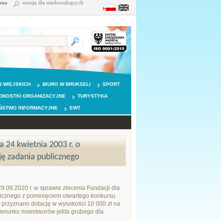
zna
wersja dla niedowidzących
 WIEJSKICH
BIURO W BRUKSELI
SPORT
DNOSTKI ORGANIZACYJNE
TURYSTYKA
ŃSTWO INFORMACYJNE
EWT
a 24 kwietnia 2003 r. o
cję zadania publicznego
.09.2020 r. w sprawie zlecenia Fundacji dla
licznego z pominięciem otwartego konkursu
ie, przyznano dotację w wysokości 10 000 zł na
ierunku nowotworów jelita grubego dla