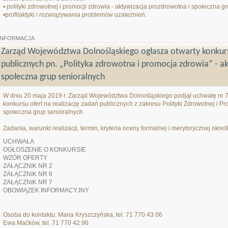
• polityki zdrowotnej i promocji zdrowia - aktywizacja prozdrowotna i społeczna g
•profilaktyki i rozwiązywania problemów uzależnień.
INFORMACJA
Zarząd Województwa Dolnośląskiego ogłasza otwarty konkurs 
publicznych pn. „Polityka zdrowotna i promocja zdrowia” - a
społeczna grup senioralnych
W dniu 20 maja 2019 r. Zarząd Województwa Dolnośląskiego podjął uchwałę nr 7
konkursu ofert na realizację zadań publicznych z zakresu Polityki Zdrowotnej i P
społeczna grup senioralnych
Zadania, warunki realizacji, termin, kryteria oceny formalnej i merytorycznej okr
UCHWAŁA
OGŁOSZENIE O KONKURSIE
WZÓR OFERTY
ZAŁĄCZNIK NR 2
ZAŁĄCZNIK NR 6
ZAŁĄCZNIK NR 7
OBOWIĄZEK INFORMACYJNY
Osoba do kontaktu: Maria Kryszczyńska, tel. 71 770 43 06
Ewa Maćków, tel. 71 770 42 96