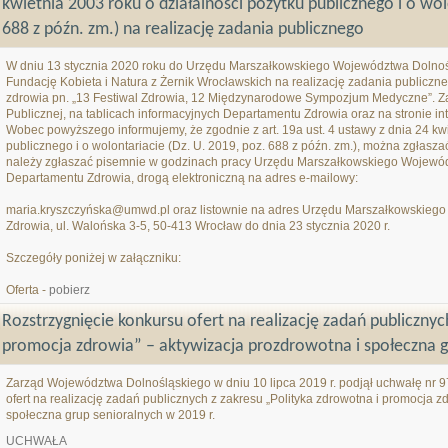
kwietnia 2003 roku o działalności pożytku publicznego i o wolo
688 z późn. zm.) na realizację zadania publicznego
W dniu 13 stycznia 2020 roku do Urzędu Marszałkowskiego Województwa Dolnośl
Fundację Kobieta i Natura z Żernik Wrocławskich na realizację zadania publiczne
zdrowia pn. „13 Festiwal Zdrowia, 12 Międzynarodowe Sympozjum Medyczne”. Zami
Publicznej, na tablicach informacyjnych Departamentu Zdrowia oraz na stronie 
Wobec powyższego informujemy, że zgodnie z art. 19a ust. 4 ustawy z dnia 24 kwie
publicznego i o wolontariacie (Dz. U. 2019, poz. 688 z późn. zm.), można zgłasz
należy zgłaszać pisemnie w godzinach pracy Urzędu Marszałkowskiego Wojewód
Departamentu Zdrowia, drogą elektroniczną na adres e-mailowy:
maria.kryszczyńska@umwd.pl oraz listownie na adres Urzędu Marszałkowskieg
Zdrowia, ul. Walońska 3-5, 50-413 Wrocław do dnia 23 stycznia 2020 r.
Szczegóły poniżej w załączniku:
Oferta -
pobierz
Rozstrzygnięcie konkursu ofert na realizację zadań publicznyc
promocja zdrowia” – aktywizacja prozdrowotna i społeczna g
Zarząd Województwa Dolnośląskiego w dniu 10 lipca 2019 r. podjął uchwałę nr 9
ofert na realizację zadań publicznych z zakresu „Polityka zdrowotna i promocja z
społeczna grup senioralnych w 2019 r.
UCHWAŁA