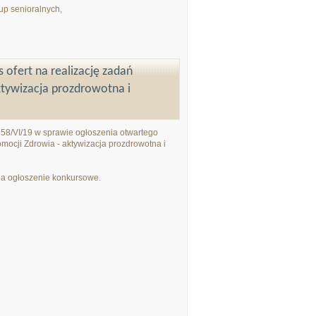
rup senioralnych,
ofert na realizację zadań
ktywizacja prozdrowotna i
58/VI/19 w sprawie ogłoszenia otwartego
romocji Zdrowia - aktywizacja prozdrowotna i
eśla ogłoszenie konkursowe.