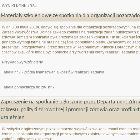
WYNIKI KONKURSU
Materiały szkoleniowe ze spotkania dla organizacji pozarzą
W dniu 30 maja 2019r. odbyło się spotkanie dla organizacji pozarządowych, na 
Zarząd Województwa Dolnośląskiego konkurs na realizację zadań publicznych z za
zdrowia.Tematem spotkania była prezentacja założeń konkursu i instrukcja wł
ponadto wymogi formalne oraz najczęściej popełniane błędy. Zachęcamy do zapo
prezentacji przygotowanej przez doradcę w Regionalnym Punkcie Doradczym dla
Stachowiaka, które mogą być pomocne przy tworzeniu oferty realizacji zadania p
Przykładowy wzór oferty
Tabela nr 7 - Źródła finansowania kosztów realizacji zadania
Tabela pomocnicza do zał. nr 7
Zaproszenie na spotkanie ogłoszone przez Departament Zdro
zakresu: polityki zdrowotnej i promocji zdrowia oraz profila
uzależnień
W związku z ogłoszonymi przez samorząd województwa konkursami ofert na reali
terminie spotkania dla organizacji pozarządowych zainteresowanych składaniem 
zadań publicznych z zakresu: