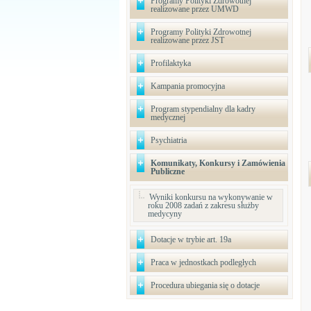
Programy Polityki Zdrowotnej
realizowane przez UMWD
Programy Polityki Zdrowotnej
realizowane przez JST
Profilaktyka
Kampania promocyjna
Program stypendialny dla kadry
medycznej
Psychiatria
Komunikaty, Konkursy i Zamówienia
Publiczne
Wyniki konkursu na wykonywanie w
roku 2008 zadań z zakresu służby
medycyny
Dotacje w trybie art. 19a
Praca w jednostkach podległych
Procedura ubiegania się o dotacje