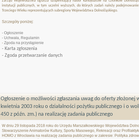
Zarząd Województwa
ogłasza uzupełniający nabór kandydatów na członków Dolnośląsk
instytucji publicznych, w tym uczelni wyższych, do których zadań należy podejmowanie
Trzeciego Wieku reprezentujących subregiony Województwa Dolnośląskiego.
Szczegóły poniżej:
- Ogłoszenie
- Uchwała, Regulamin
-
Zgoda na przystąpienie
- Karta zgłoszenia
- Zgoda przetwarzanie danych
Ogłoszenie o możliwości zgłaszania uwag do oferty złożonej w
kwietnia 2003 roku o działalności pożytku publicznego i o wolo
450 z późn. zm.) na realizację zadania publicznego
W dniu 29 listopada 2018 roku do Urzędu Marszałkowskiego Województwa Dolnoś
Stowarzyszenie Animatorów Kultury, Sportu Masowego, Rekreacji oraz Profilak
HOMO z Wrocławia na realizację zadania publicznego w zakresie: Polityka zdrow