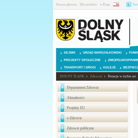
Strona główna
Dla mediów
e-Puap
BIP
Twi
SEJMIK
URZĄD MARSZAŁKOWSKI
FUND
PROJEKTY SPOŁECZNE
(NIE)PEŁNOSPRAW
TRANSPORT I DROGI
KOLEJE
BEZPIEC
DOLNY ŚLĄSK
Zdrowie
Dotacje w trybie art.
Departament Zdrowia
Aktualności
Projekty EU
e-Zdrowie
Zdrowie publiczne