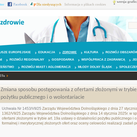
wersja grafic
tter
Facebook
Dla niesłyszących
Informacja o plikach cookies
USZE EUROPEJSKIE
EDUKACJA
ZDROWIE
KULTURA
ROZWÓJ OBSZARÓW
NI
ROZWÓJ REGIONALNY
GOSPODARKA
WSPÓŁPRACA Z ZAGRANICĄ
JE
ZEŃSTWO
ROZWÓJ MIAST I AGLOMERACJI
MŁODY DOLNY ŚLĄSK
SPOŁECZE
 19a
Zmiana sposobu postępowania z ofertami złożonymi w trybie a
pożytku publicznego i o wolontariacie
Uchwała Nr 1453/VII/25
Zarządu Województwa Dolnośląskiego z dnia 27 stycznia
1362/VII/25 Zarządu Województwa Dolnośląskiego z dnia 14 stycznia 2025r. w s
ofertami złożonymi w trybie art. 19a ustawy o działalności pożytku publicznego i
formalnej i merytorycznej złożonych ofert oraz oceny celowości realizacji zadań 