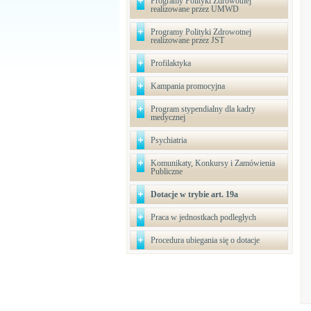
Programy Polityki Zdrowotnej
realizowane przez UMWD
Programy Polityki Zdrowotnej
realizowane przez JST
Profilaktyka
Kampania promocyjna
Program stypendialny dla kadry
medycznej
Psychiatria
Komunikaty, Konkursy i Zamówienia
Publiczne
Dotacje w trybie art. 19a
Praca w jednostkach podległych
Procedura ubiegania się o dotacje