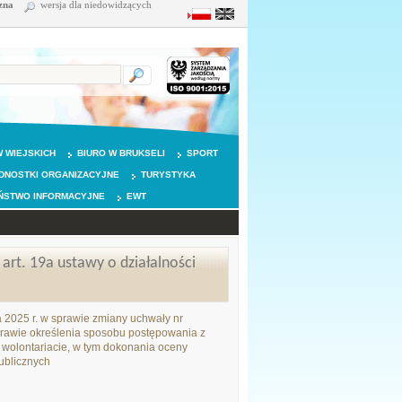
zna
wersja dla niedowidzących
 WIEJSKICH
BIURO W BRUKSELI
SPORT
DNOSTKI ORGANIZACYJNE
TURYSTYKA
ŃSTWO INFORMACYJNE
EWT
rt. 19a ustawy o działalności
 2025 r. w sprawie zmiany uchwały nr
prawie określenia sposobu postępowania z
 o wolontariacie, w tym dokonania oceny
publicznych