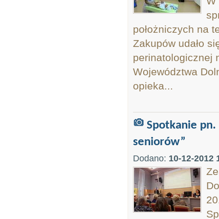
W 
sp
położniczych na t
Zakupów udało się
perinatologiczne
Województwa Dolno
opieka...
Spotkanie pn. 
seniorów”
Dodano:
10-12-2012 
Ze
Do
20
Sp