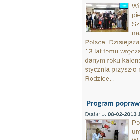
Wi
pi
Sz
na
Polsce. Dzisiejsza
13 lat temu wręcz
danym roku kalend
stycznia przyszło 
Rodzice...
Program poprawy
Dodano:
08-02-2013 
Po
um