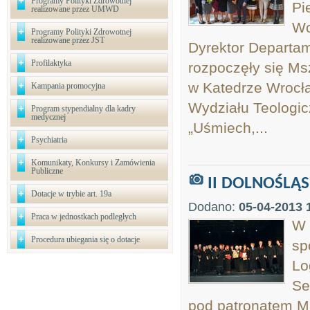
Programy Polityki Zdrowotnej
Pi
realizowane przez UMWD
Wo
Programy Polityki Zdrowotnej
realizowane przez JST
Dyrektor Departam
Profilaktyka
rozpoczęły się Msz
w Katedrze Wrocła
Kampania promocyjna
Wydziału Teologic
Program stypendialny dla kadry
medycznej
„Uśmiech,...
Psychiatria
Komunikaty, Konkursy i Zamówienia
Publiczne
II DOLNOŚLĄ
Dotacje w trybie art. 19a
Dodano:
05-04-2013 
Praca w jednostkach podległych
W 
Procedura ubiegania się o dotacje
sp
Lo
Se
pod patronatem M