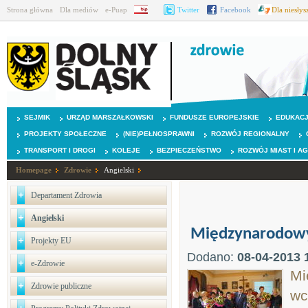
Strona główna
Dla mediów
e-Puap
BIP
Twitter
Facebook
Dla niesły
SEJMIK
URZĄD MARSZAŁKOWSKI
FUNDUSZE EUROPEJSKIE
EDUKAC
PROJEKTY SPOŁECZNE
(NIE)PEŁNOSPRAWNI
ROZWÓJ REGIONALNY
TRANSPORT I DROGI
KOLEJE
BEZPIECZEŃSTWO
ROZWÓJ MIAST I A
Homepage
Zdrowie
Angielski
Departament Zdrowia
Angielski
Międzynarodowy 
Projekty EU
Dodano:
08-04-2013 
e-Zdrowie
Mi
Zdrowie publiczne
wc