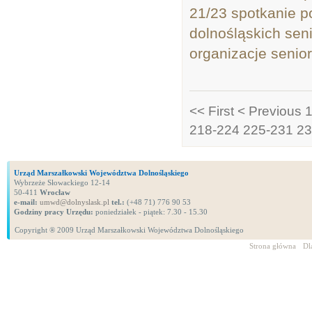
21/23 spotkanie p
dolnośląskich sen
organizacje senio
<< First
< Previous
218-224
225-231
23
Urząd Marszałkowski Województwa Dolnośląskiego
Wybrzeże Słowackiego 12-14
50-411
Wrocław
e-mail:
umwd@dolnyslask.pl
tel.:
(+48 71) 776 90 53
Godziny pracy Urzędu:
poniedziałek - piątek: 7.30 - 15.30
Copyright ® 2009 Urząd Marszałkowski Województwa Dolnośląskiego
Strona główna
Dl