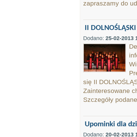
zapraszamy do udz
II DOLNOŚLĄSK
Dodano:
25-02-2013 
De
in
Wi
Pr
się II DOLNOŚL
Zainteresowane ch
Szczegóły podane 
Upominki dla dzi
Dodano:
20-02-2013 