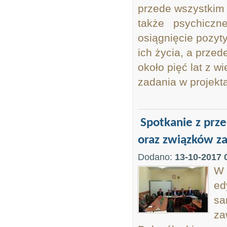
przede wszystkim 
także psychiczne
osiągnięcie pozyt
ich życia, a prze
około pięć lat z w
zadania w projek
Spotkanie z pr
oraz związków z
Dodano:
13-10-2017 
W 
ed
sa
za