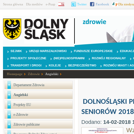
Strona główna
Dla mediów
e-Puap
BIP
Twitter
Facebook
Dla niesły
SEJMIK
URZĄD MARSZAŁKOWSKI
FUNDUSZE EUROPEJSKIE
EDUKAC
PROJEKTY SPOŁECZNE
(NIE)PEŁNOSPRAWNI
ROZWÓJ REGIONALNY
TRANSPORT I DROGI
KOLEJE
BEZPIECZEŃSTWO
ROZWÓJ MIAST I A
Homepage
Zdrowie
Angielski
Departament Zdrowia
Angielski
DOLNOŚLĄSKI P
Projekty EU
SENIORÓW 2018
e-Zdrowie
Dodano:
14-02-2018 
Zdrowie publiczne
Wz