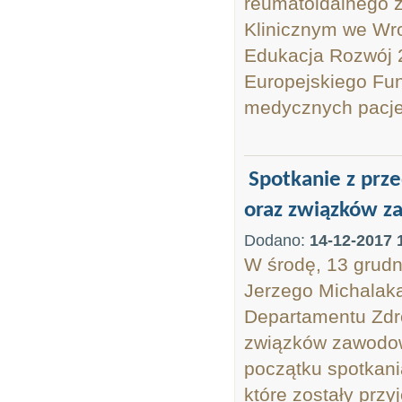
reumatoidalnego z
Klinicznym we Wr
Edukacja Rozwój 
Europejskiego Fu
medycznych pacjen
Spotkanie z pr
oraz związków z
Dodano:
14-12-2017 
W środę, 13 grudn
Jerzego Michalak
Departamentu Zdro
związków zawodo
początku spotkani
które zostały prz