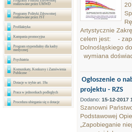
Programy Polityki Zdrowotnej
20
realizowane przez UMWD
Sp
Programy Polityki Zdrowotnej
realizowane przez JST
Rę
Profilaktyka
Artystycznie Zakr
Kampania promocyjna
celem jest: - za
Dolnośląskiego d
Program stypendialny dla kadry
medycznej
wymiana doświadc
Psychiatria
Komunikaty, Konkursy i Zamówienia
Publiczne
Ogłoszenie o na
Dotacje w trybie art. 19a
projektu - RZS
Praca w jednostkach podległych
Dodano:
15-12-2017 
Procedura ubiegania się o dotacje
Szanowni Państwo
Podstawowej Opiek
„Zapobieganie ni