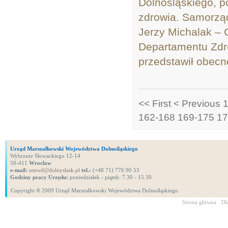
Dolnośląskiego, p
zdrowia. Samorzą
Jerzy Michalak –
Departamentu Zdr
przedstawił obecn
<< First
< Previous
1
162-168
169-175
17
Urząd Marszałkowski Województwa Dolnośląskiego
Wybrzeże Słowackiego 12-14
50-411
Wrocław
e-mail:
umwd@dolnyslask.pl
tel.:
(+48 71) 776 90 53
Godziny pracy Urzędu:
poniedziałek - piątek: 7.30 - 15.30
Copyright ® 2009 Urząd Marszałkowski Województwa Dolnośląskiego
Strona główna
Dl