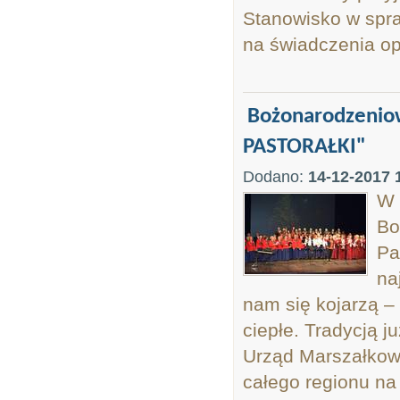
Stanowisko w spr
na świadczenia op
Bożonarodzeniow
PASTORAŁKI"
Dodano:
14-12-2017 
W 
Bo
Pa
na
nam się kojarzą –
ciepłe. Tradycją j
Urząd Marszałkow
całego regionu na 