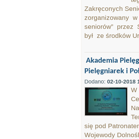
Zakręconych Senio
zorganizowany w 
seniorów” przez 
był ze środków U
Akademia Pielęg
Pielęgniarek i P
Dodano:
02-10-2018 
W 
Ce
Na
Te
się pod Patronat
Wojewody Dolnoślą