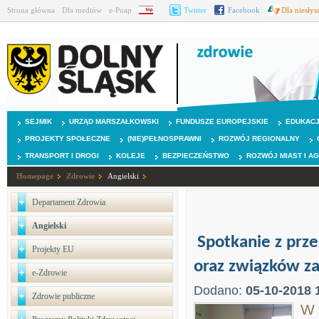
Strona główna
Dla mediów
e-Puap
BIP
Twitter
Facebook
Dla niesły
SEJMIK
URZĄD MARSZAŁKOWSKI
FUNDUSZE EUROPEJSKIE
EDUKAC
PROJEKTY SPOŁECZNE
(NIE)PEŁNOSPRAWNI
ROZWÓJ REGIONALNY
TRANSPORT I DROGI
KOLEJE
BEZPIECZEŃSTWO
ROZWÓJ MIAST I A
Homepage
Zdrowie
Angielski
Departament Zdrowia
Angielski
Spotkanie z pr
Projekty EU
oraz związków z
e-Zdrowie
Dodano:
05-10-2018 
Zdrowie publiczne
W 