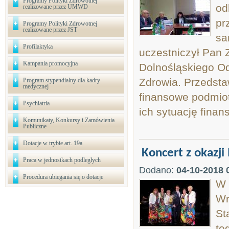
Programy Polityki Zdrowotnej
od
realizowane przez UMWD
pr
Programy Polityki Zdrowotnej
realizowane przez JST
sa
Profilaktyka
uczestniczył Pan 
Kampania promocyjna
Dolnośląskiego O
Zdrowia. Przedsta
Program stypendialny dla kadry
medycznej
finansowe podmio
Psychiatria
ich sytuację finan
Komunikaty, Konkursy i Zamówienia
Publiczne
Dotacje w trybie art. 19a
Koncert z okazj
Praca w jednostkach podległych
Dodano:
04-10-2018 
Procedura ubiegania się o dotacje
W 
Wr
St
te