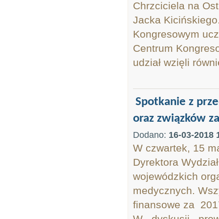
Chrzciciela na O
Jacka Kicińskieg
Kongresowym ucze
Centrum Kongresow
udział wzięli równie
Spotkanie z pr
oraz związków z
Dodano:
16-03-2018 
W czwartek, 15 ma
Dyrektora Wydział
wojewódzkich org
medycznych. Wszy
finansowe za 201
W dyskusji prow