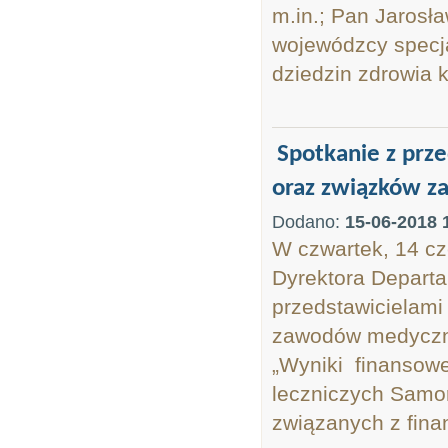
m.in.; Pan Jarosł
wojewódzcy specja
dziedzin zdrowia k
Spotkanie z pr
oraz związków z
Dodano:
15-06-2018 
W czwartek, 14 cz
Dyrektora Depart
przedstawicielam
zawodów medyczny
„Wyniki finansow
leczniczych Samo
związanych z fina