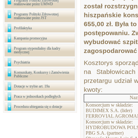
Programy Polityki Zdrowotnej
realizowane przez UMWD
został rozstrzygni
hiszpańskie kons
Programy Polityki Zdrowotnej
realizowane przez JST
655,00 zł. Była t
Profilaktyka
postępowaniu. Zw
Kampania promocyjna
wybudować szpita
Program stypendialny dla kadry
zagospodarować 
medycznej
Kosztorys sporząd
Psychiatria
na Stabłowicach
Komunikaty, Konkursy i Zamówienia
Publiczne
przetargu udział 
Dotacje w trybie art. 19a
kwoty:
Praca w jednostkach podległych
Naz
Konsorcjum w składzie:
Procedura ubiegania się o dotacje
BUDIMEX S.A. (lider)
FERROVIAL AGROMAN S.
Konsorcjum w składzie:
HYDROBUDOWA POLSKA 
PBG S.A. (partner)