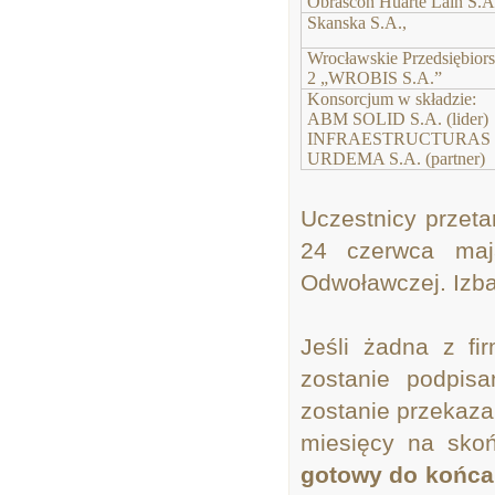
Obrascón Huarte Lain S.A.
Skanska S.A.,
Wrocławskie Przedsiębio
2 „WROBIS S.A.”
Konsorcjum w składzie:
ABM SOLID S.A. (lider)
INFRAESTRUCTURAS TE
URDEMA S.A. (partner)
Uczestnicy przeta
24 czerwca maj
Odwoławczej. Izba
Jeśli żadna z fi
zostanie podpisa
zostanie przekaza
miesięcy na skoń
gotowy do końca