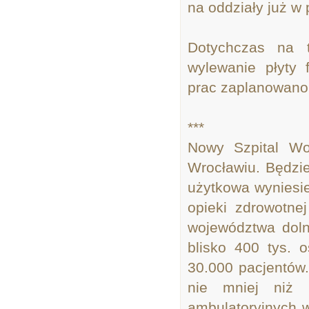
na oddziały już w
Dotychczas na t
wylewanie płyty 
prac zaplanowano
***
Nowy Szpital Wo
Wrocławiu. Będzie
użytkowa wyniesi
opieki zdrowotne
województwa doln
blisko 400 tys. o
30.000 pacjentów
nie mniej niż 
ambulatoryjnych w