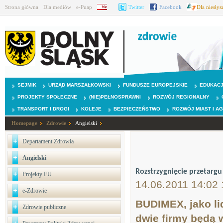
Strona główna
Dla mediów
e-Puap
BIP
Twitter
Facebook
Dla niesły
SEJMIK
URZĄD MARSZAŁKOWSKI
FUNDUSZE EUROPEJSKIE
EDUKAC
PROJEKTY SPOŁECZNE
(NIE)PEŁNOSPRAWNI
ROZWÓJ REGIONALNY
TRANSPORT I DROGI
KOLEJE
BEZPIECZEŃSTWO
ROZWÓJ MIAST I A
Homepage
Zdrowie
Angielski
Departament Zdrowia
Angielski
Rozstrzygnięcie przetarg
Projekty EU
14.06.2011 14:02 
e-Zdrowie
BUDIMEX, jako l
Zdrowie publiczne
dwie firmy będą 