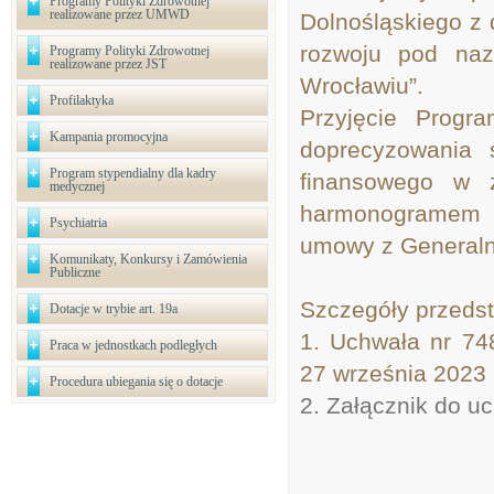
Programy Polityki Zdrowotnej
realizowane przez UMWD
Dolnośląskiego z 
rozwoju pod na
Programy Polityki Zdrowotnej
realizowane przez JST
Wrocławiu”.
Profilaktyka
Przyjęcie Progr
Kampania promocyjna
doprecyzowania s
Program stypendialny dla kadry
finansowego w 
medycznej
harmonogramem 
Psychiatria
umowy z General
Komunikaty, Konkursy i Zamówienia
Publiczne
Szczegóły przeds
Dotacje w trybie art. 19a
1. Uchwała nr 74
Praca w jednostkach podległych
27 września 2023 
Procedura ubiegania się o dotacje
2. Załącznik do u