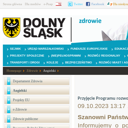
Strona główna
Dla mediów
e-Puap
BIP
Twitter
Facebook
Dla niesły
SEJMIK
URZĄD MARSZAŁKOWSKI
FUNDUSZE EUROPEJSKIE
EDUKAC
PROJEKTY SPOŁECZNE
(NIE)PEŁNOSPRAWNI
ROZWÓJ REGIONALNY
TRANSPORT I DROGI
KOLEJE
BEZPIECZEŃSTWO
ROZWÓJ MIAST I A
Homepage
Zdrowie
Angielski
Departament Zdrowia
Angielski
Przyjęcie Programu rozw
Projekty EU
09.10.2023 13:17
e-Zdrowie
Szanowni Państw
Zdrowie publiczne
Informujemy o p