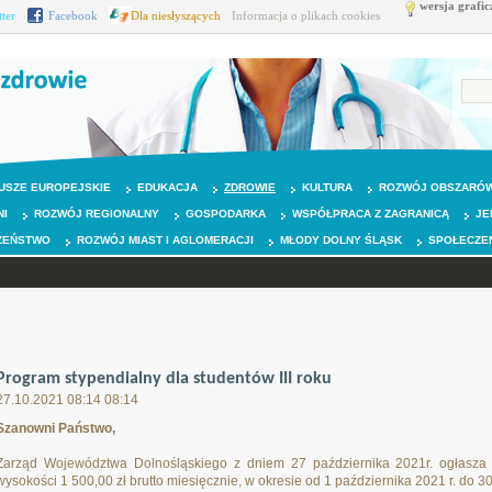
wersja grafic
tter
Facebook
Dla niesłyszących
Informacja o plikach cookies
USZE EUROPEJSKIE
EDUKACJA
ZDROWIE
KULTURA
ROZWÓJ OBSZARÓW
NI
ROZWÓJ REGIONALNY
GOSPODARKA
WSPÓŁPRACA Z ZAGRANICĄ
JE
ZEŃSTWO
ROZWÓJ MIAST I AGLOMERACJI
MŁODY DOLNY ŚLĄSK
SPOŁECZE
Program stypendialny dla studentów III roku
27.10.2021 08:14 08:14
Szanowni Państwo,
Zarząd Województwa Dolnośląskiego z dniem 27 października 2021r. ogłasza
wysokości 1 500,00 zł brutto miesięcznie, w okresie od 1 października 2021 r. do 30