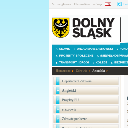
Strona główna
Dla mediów
e-Puap
BIP
Twi
SEJMIK
URZĄD MARSZAŁKOWSKI
FUND
PROJEKTY SPOŁECZNE
(NIE)PEŁNOSPRAW
TRANSPORT I DROGI
KOLEJE
BEZPIEC
Homepage
Zdrowie
Angielski
Departament Zdrowia
Angielski
Projekty EU
e-Zdrowie
Zdrowie publiczne