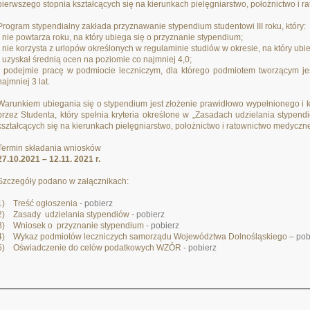
pierwszego stopnia kształcących się na kierunkach pielęgniarstwo, położnictwo i 
Program stypendialny zakłada przyznawanie stypendium studentowi III roku, który:
- nie powtarza roku, na który ubiega się o przyznanie stypendium;
- nie korzysta z urlopów określonych w regulaminie studiów w okresie, na który ubi
- uzyskał średnią ocen na poziomie co najmniej 4,0;
- podejmie pracę w podmiocie leczniczym, dla którego podmiotem tworzącym je
najmniej 3 lat.
Warunkiem ubiegania się o stypendium jest złożenie prawidłowo wypełnionego i
przez Studenta, który spełnia kryteria określone w „Zasadach udzielania stypen
kształcących się na kierunkach pielęgniarstwo, położnictwo i ratownictwo medyczne
Termin składania wniosków
27.10.2021 – 12.11. 2021 r.
Szczegóły podano w załącznikach:
1) Treść ogłoszenia -
pobierz
2) Zasady udzielania stypendiów -
pobierz
3) Wniosek o przyznanie stypendium -
pobierz
4) Wykaz podmiotów leczniczych samorządu Województwa Dolnośląskiego –
pob
5) Oświadczenie do celów podatkowych WZÓR -
pobierz