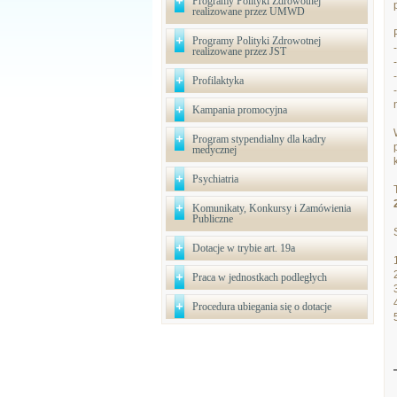
Programy Polityki Zdrowotnej
realizowane przez UMWD
Programy Polityki Zdrowotnej
realizowane przez JST
Profilaktyka
Kampania promocyjna
Program stypendialny dla kadry
medycznej
Psychiatria
Komunikaty, Konkursy i Zamówienia
Publiczne
Dotacje w trybie art. 19a
Praca w jednostkach podległych
Procedura ubiegania się o dotacje