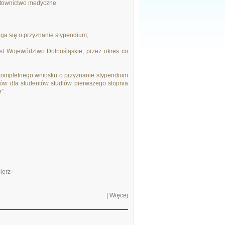
ratownictwo medyczne.
ega się o przyznanie stypendium;
st Województwo Dolnośląskie, przez okres co
 kompletnego wniosku o przyznanie stypendium
diów dla studentów studiów pierwszego stopnia
”.
ierz
|
Więcej