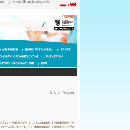
zna
wersja dla niedowidzących
 WIEJSKICH
BIURO W BRUKSELI
SPORT
DNOSTKI ORGANIZACYJNE
TURYSTYKA
ŃSTWO INFORMACYJNE
EWT
A
|
Więcej
A
A
 nabór wniosków o przyznanie stypendiów w
 czerwca 2022 r., dla studentów III roku studiów