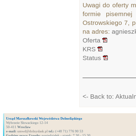
Uwagi do oferty m
formie pisemnej
Ostrowskiego 7, p
na adres:
agniesz
Oferta
KRS
Status
<- Back to: Aktual
Urząd Marszałkowski Województwa Dolnośląskiego
Wybrzeże Słowackiego 12-14
50-411
Wrocław
e-mail:
umwd@dolnyslask.pl
tel.:
(+48 71) 776 90 53
Godziny pracy Urzędu:
poniedziałek - piątek: 7.30 - 15.30