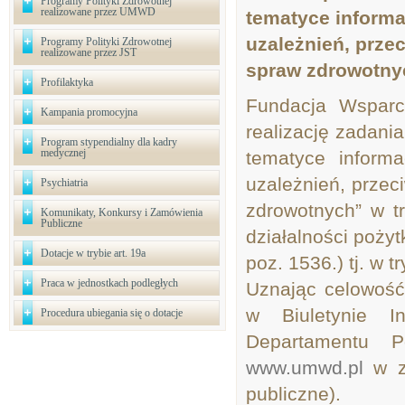
Programy Polityki Zdrowotnej
realizowane przez UMWD
tematyce informa
uzależnień, przec
Programy Polityki Zdrowotnej
realizowane przez JST
spraw zdrowotny
Profilaktyka
Fundacja Wsparci
Kampania promocyjna
realizację zadani
Program stypendialny dla kadry
medycznej
tematyce inform
uzależnień, przec
Psychiatria
zdrowotnych” w t
Komunikaty, Konkursy i Zamówienia
Publiczne
działalności pożyt
Dotacje w trybie art. 19a
poz. 1536.) tj. w
Praca w jednostkach podległych
Uznając celowość 
w Biuletynie In
Procedura ubiegania się o dotacje
Departamentu Po
www.umwd.pl
w za
publiczne).