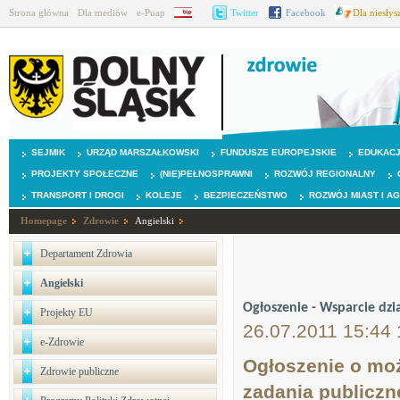
Strona główna
Dla mediów
e-Puap
BIP
Twitter
Facebook
Dla niesły
SEJMIK
URZĄD MARSZAŁKOWSKI
FUNDUSZE EUROPEJSKIE
EDUKAC
PROJEKTY SPOŁECZNE
(NIE)PEŁNOSPRAWNI
ROZWÓJ REGIONALNY
TRANSPORT I DROGI
KOLEJE
BEZPIECZEŃSTWO
ROZWÓJ MIAST I A
Homepage
Zdrowie
Angielski
Departament Zdrowia
Angielski
Ogłoszenie - Wsparcie dzi
Projekty EU
26.07.2011 15:44 
e-Zdrowie
Ogłoszenie o moż
Zdrowie publiczne
zadania publiczn