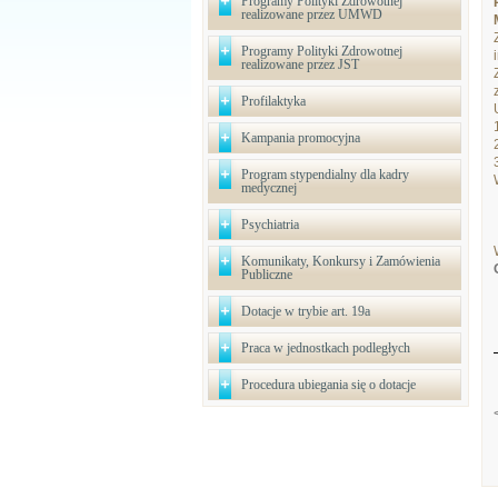
Programy Polityki Zdrowotnej
realizowane przez UMWD
Programy Polityki Zdrowotnej
realizowane przez JST
Profilaktyka
Kampania promocyjna
Program stypendialny dla kadry
medycznej
Psychiatria
Komunikaty, Konkursy i Zamówienia
Publiczne
Dotacje w trybie art. 19a
Praca w jednostkach podległych
Procedura ubiegania się o dotacje