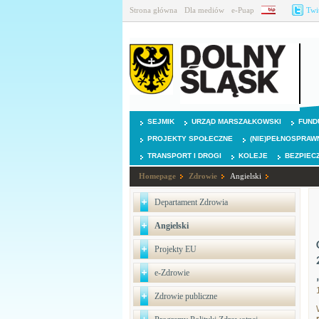
Strona główna
Dla mediów
e-Puap
BIP
Twi
SEJMIK
URZĄD MARSZAŁKOWSKI
FUND
PROJEKTY SPOŁECZNE
(NIE)PEŁNOSPRAW
TRANSPORT I DROGI
KOLEJE
BEZPIEC
Homepage
Zdrowie
Angielski
Departament Zdrowia
Angielski
Projekty EU
e-Zdrowie
Zdrowie publiczne