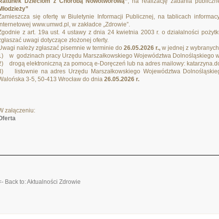
Ratunek Dzieciom z Chorobą Nowotworową”
, na realizację zadania publicz
Młodzieży”
Zamieszcza się ofertę w Biuletynie Informacji Publicznej, na tablicach inform
internetowej www.umwd.pl, w zakładce „Zdrowie”.
Zgodnie z art. 19a ust. 4 ustawy z dnia 24 kwietnia 2003 r. o działalności poży
zgłaszać uwagi dotyczące złożonej oferty.
Uwagi należy zgłaszać pisemnie w terminie do
26.05.2026 r.,
w jednej z wybranych
1) w godzinach pracy Urzędu Marszałkowskiego Województwa Dolnośląskiego w 
2) drogą elektroniczną za pomocą e-Doręczeń lub na adres mailowy: katarzyna.d
3) listownie na adres Urzędu Marszałkowskiego Województwa Dolnośląskieg
Walońska 3-5, 50-413 Wrocław do dnia
26.05.2026 r.
W załączeniu:
Oferta
<- Back to: Aktualności Zdrowie