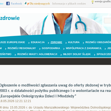
wersja grafic
tter
Facebook
Dla niesłyszących
Informacja o plikach cookies
USZE EUROPEJSKIE
EDUKACJA
ZDROWIE
KULTURA
ROZWÓJ OBSZARÓW
NI
ROZWÓJ REGIONALNY
GOSPODARKA
WSPÓŁPRACA Z ZAGRANICĄ
JE
ZEŃSTWO
ROZWÓJ MIAST I AGLOMERACJI
MŁODY DOLNY ŚLĄSK
SPOŁECZE
Ogłoszenie o możliwości zgłaszania uwag do oferty złożonej w tryb
2003 r. o działalności pożytku publicznego i o wolontariacie na rea
„Europejskie Onkoigrzyska Dzieci i Młodzieży”
18.05.2026 12:21 12:21
W dniu 15.05.2026 r. do Urzędu Marszałkowskiego Województwa Dolnośląskiego