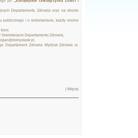
nego pn.
„Europejskie Onkoigrzyska Dzieci i
acyjnych Departamentu Zdrowia oraz na stronie
tku publicznego i o wolontariacie, każdy możne
 form:
Sekretariacie Departamentu Zdrowia,
olgan@dolnyslask.pl,
o Departament Zdrowia Wydział Zdrowia ul.
|
Więcej