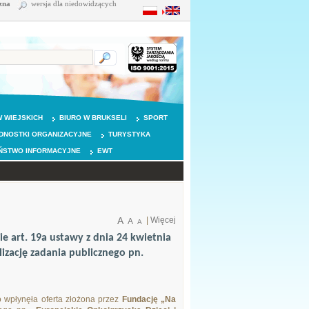
zna
wersja dla niedowidzących
 WIEJSKICH
BIURO W BRUKSELI
SPORT
DNOSTKI ORGANIZACYJNE
TURYSTYKA
ŃSTWO INFORMACYJNE
EWT
A
|
Więcej
A
A
ie art. 19a ustawy z dnia 24 kwietnia
lizację zadania publicznego pn.
 wpłynęła oferta złożona przez
Fundację „Na