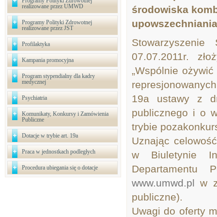
Programy Polityki Zdrowotnej
realizowane przez UMWD
środowiska komb
upowszechniania
Programy Polityki Zdrowotnej
realizowane przez JST
Stowarzyszenie 
Profilaktyka
07.07.2011r. zło
Kampania promocyjna
„Wspólnie ożywić
Program stypendialny dla kadry
medycznej
represjonowanych 
19a ustawy z dn
Psychiatria
publicznego i o w
Komunikaty, Konkursy i Zamówienia
Publiczne
trybie pozakonku
Dotacje w trybie art. 19a
Uznając celowość 
Praca w jednostkach podległych
w Biuletynie In
Departamentu Po
Procedura ubiegania się o dotacje
www.umwd.pl
w za
publiczne).
Uwagi do oferty m