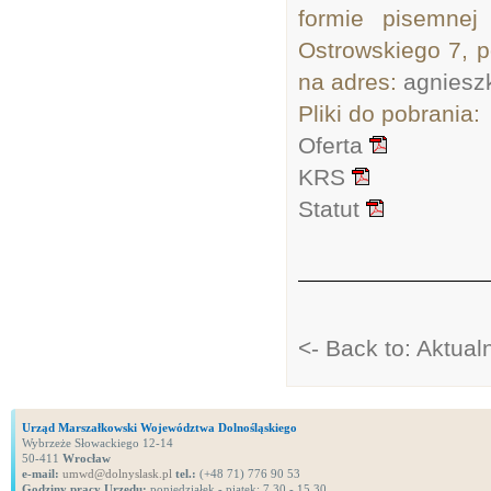
formie pisemnej
Ostrowskiego 7, p
na adres:
agniesz
Pliki do pobrania:
Oferta
KRS
Statut
<- Back to: Aktual
Urząd Marszałkowski Województwa Dolnośląskiego
Wybrzeże Słowackiego 12-14
50-411
Wrocław
e-mail:
umwd@dolnyslask.pl
tel.:
(+48 71) 776 90 53
Godziny pracy Urzędu:
poniedziałek - piątek: 7.30 - 15.30