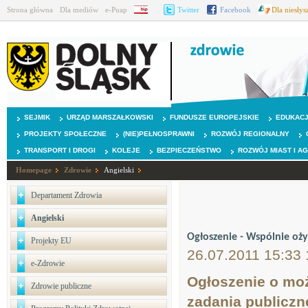
Strona główna
Dla mediów
e-Puap
BIP
Twitter
Facebook
Dla niesły
SEJMIK
URZĄD MARSZAŁKOWSKI
FUNDUSZE EUROPEJSKIE
EDUKAC
PROJEKTY SPOŁECZNE
(NIE)PEŁNOSPRAWNI
ROZWÓJ REGIONALNY
TRANSPORT I DROGI
KOLEJE
BEZPIECZEŃSTWO
ROZWÓJ MIAST I A
Homepage
Zdrowie
Angielski
Departament Zdrowia
Angielski
Ogłoszenie - Wspólnie oż
Projekty EU
26.07.2011 15:33 
e-Zdrowie
Ogłoszenie o moż
Zdrowie publiczne
zadania publiczn