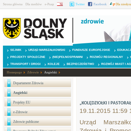
Strona główna
Dla mediów
e-Puap
BIP
Twitter
Facebook
Dla niesły
SEJMIK
URZĄD MARSZAŁKOWSKI
FUNDUSZE EUROPEJSKIE
EDUKAC
PROJEKTY SPOŁECZNE
(NIE)PEŁNOSPRAWNI
ROZWÓJ REGIONALNY
TRANSPORT I DROGI
KOLEJE
BEZPIECZEŃSTWO
ROZWÓJ MIAST I A
Homepage
Zdrowie
Angielski
Departament Zdrowia
Angielski
Projekty EU
„KOLĘDZIOŁKI I PASTORA
19.11.2015 11:59 
e-Zdrowie
Urząd Marszałk
Zdrowie publiczne
Zdrowia i Promo