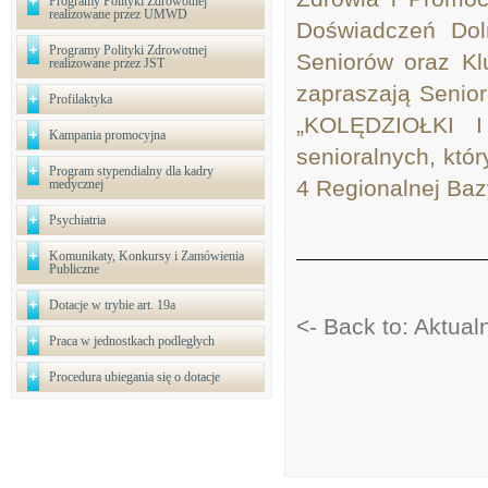
Programy Polityki Zdrowotnej
realizowane przez UMWD
Doświadczeń Doln
Programy Polityki Zdrowotnej
Seniorów oraz Kl
realizowane przez JST
zapraszają Senio
Profilaktyka
„KOLĘDZIOŁKI 
Kampania promocyjna
senioralnych, któ
Program stypendialny dla kadry
4 Regionalnej Baz
medycznej
Psychiatria
Komunikaty, Konkursy i Zamówienia
Publiczne
Dotacje w trybie art. 19a
<- Back to: Aktual
Praca w jednostkach podległych
Procedura ubiegania się o dotacje