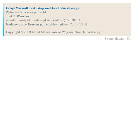
Urząd Marszałkowski Województwa Dolnośląskiego
Wybrzeże Słowackiego 12-14
50-411
Wrocław
e-mail:
umwd@dolnyslask.pl
tel.:
(+48 71) 776 90 53
Godziny pracy Urzędu:
poniedziałek - piątek: 7.30 - 15.30
Copyright ® 2009 Urząd Marszałkowski Województwa Dolnośląskiego
Strona główna
Dl