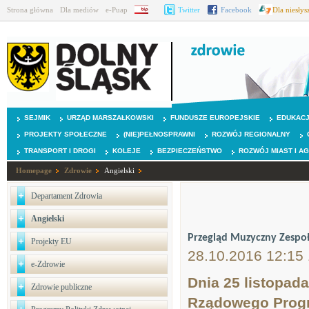
Strona główna
Dla mediów
e-Puap
BIP
Twitter
Facebook
Dla niesły
SEJMIK
URZĄD MARSZAŁKOWSKI
FUNDUSZE EUROPEJSKIE
EDUKAC
PROJEKTY SPOŁECZNE
(NIE)PEŁNOSPRAWNI
ROZWÓJ REGIONALNY
TRANSPORT I DROGI
KOLEJE
BEZPIECZEŃSTWO
ROZWÓJ MIAST I A
Homepage
Zdrowie
Angielski
Departament Zdrowia
Angielski
Przegląd Muzyczny Zespo
Projekty EU
28.10.2016 12:15
e-Zdrowie
Dnia 25 listopad
Zdrowie publiczne
Rządowego Progr