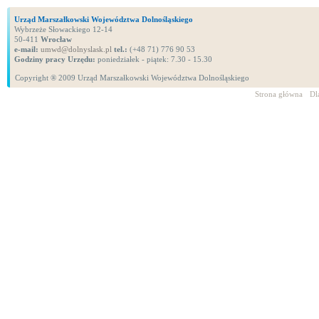
Urząd Marszałkowski Województwa Dolnośląskiego
Wybrzeże Słowackiego 12-14
50-411
Wrocław
e-mail:
umwd@dolnyslask.pl
tel.:
(+48 71) 776 90 53
Godziny pracy Urzędu:
poniedziałek - piątek: 7.30 - 15.30
Copyright ® 2009 Urząd Marszałkowski Województwa Dolnośląskiego
Strona główna
Dl