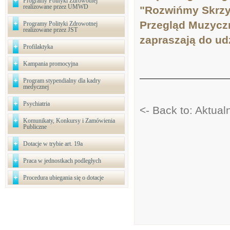
Programy Polityki Zdrowotnej
realizowane przez UMWD
"Rozwińmy Skrzy
Przegląd Muzyczn
Programy Polityki Zdrowotnej
realizowane przez JST
zapraszają do ud
Profilaktyka
Kampania promocyjna
Program stypendialny dla kadry
medycznej
Psychiatria
<- Back to: Aktual
Komunikaty, Konkursy i Zamówienia
Publiczne
Dotacje w trybie art. 19a
Praca w jednostkach podległych
Procedura ubiegania się o dotacje