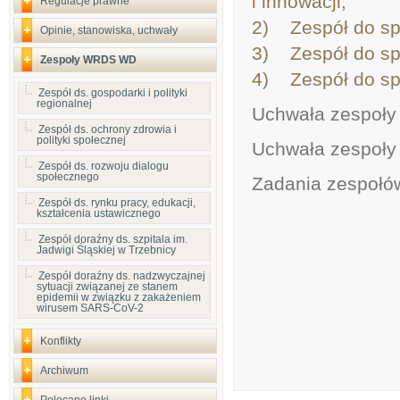
i innowacji;
Regulacje prawne
2) Zespół do spr
Opinie, stanowiska, uchwały
3) Zespół do sp
Zespoły WRDS WD
4) Zespół do spr
Zespół ds. gospodarki i polityki
regionalnej
Uchwała zespoły 
Zespół ds. ochrony zdrowia i
polityki społecznej
Uchwała zespoły 
Zespół ds. rozwoju dialogu
społecznego
Zadania zespo
Zespół ds. rynku pracy, edukacji,
kształcenia ustawicznego
Zespół doraźny ds. szpitala im.
Jadwigi Śląskiej w Trzebnicy
Zespół doraźny ds. nadzwyczajnej
sytuacji związanej ze stanem
epidemii w związku z zakażeniem
wirusem SARS-CoV-2
Konflikty
Archiwum