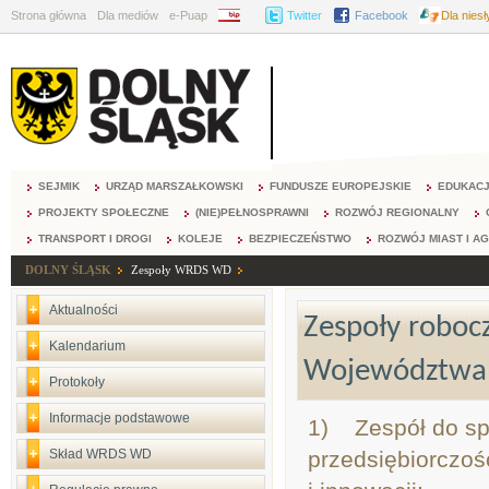
Strona główna
Dla mediów
e-Puap
BIP
Twitter
Facebook
Dla nies
SEJMIK
URZĄD MARSZAŁKOWSKI
FUNDUSZE EUROPEJSKIE
EDUKAC
PROJEKTY SPOŁECZNE
(NIE)PEŁNOSPRAWNI
ROZWÓJ REGIONALNY
TRANSPORT I DROGI
KOLEJE
BEZPIECZEŃSTWO
ROZWÓJ MIAST I A
DOLNY ŚLĄSK
Zespoły WRDS WD
Aktualności
Zespoły roboc
Kalendarium
Województwa 
Protokoły
Informacje podstawowe
1) Zespół do spr
Skład WRDS WD
przedsiębiorczoś