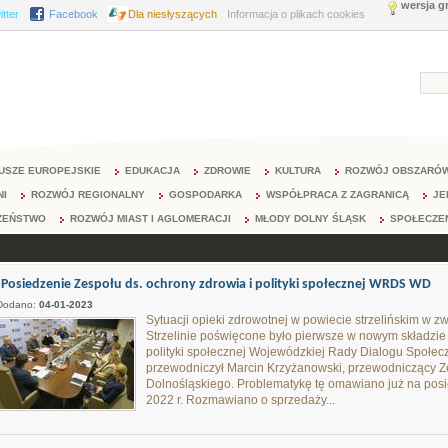
wersja g
itter
Facebook
Dla niesłyszących
Informacja o plikach cookies
USZE EUROPEJSKIE
EDUKACJA
ZDROWIE
KULTURA
ROZWÓJ OBSZARÓW
NI
ROZWÓJ REGIONALNY
GOSPODARKA
WSPÓŁPRACA Z ZAGRANICĄ
JE
ZEŃSTWO
ROZWÓJ MIAST I AGLOMERACJI
MŁODY DOLNY ŚLĄSK
SPOŁECZE
Posiedzenie Zespołu ds. ochrony zdrowia i polityki społecznej WRDS WD
Dodano:
04-01-2023
Sytuacji opieki zdrowotnej w powiecie strzelińskim w z
Strzelinie poświęcone było pierwsze w nowym składzie 
polityki społecznej Wojewódzkiej Rady Dialogu Społ
przewodniczył Marcin Krzyżanowski, przewodniczący 
Dolnośląskiego. Problematykę tę omawiano już na po
2022 r. Rozmawiano o sprzedaży...