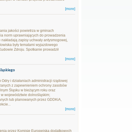
[more]
nia jakości powietrza w gminach
nia norm uprawniających do prowadzenia
ie nakładają zapisy uchwały antysmogowej,
odowiska były tematami wyjazdowego
udowie Zdroju. Spotkanie prowadził
[more]
ląskiego
m Odry i działaniach administracji rządowej
zanych z zapewnieniem ochrony zasobów
olnym Śląsku w bieżącym roku oraz
 w województwie dolnośląskim;
wanych lub planowanych przez GDDKiA,
kcie...
[more]
elenia przez Komisję Europejską dodatkowych