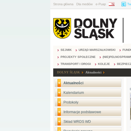
Strona główna
Dla mediów
e-Puap
BIP
Tw
SEJMIK
URZĄD MARSZAŁKOWSKI
FUND
PROJEKTY SPOŁECZNE
(NIE)PEŁNOSPRAW
TRANSPORT I DROGI
KOLEJE
BEZPIEC
DOLNY ŚLĄSK
Aktualności
Aktualności
Kalendarium
Protokoły
Informacje podstawowe
Skład WRDS WD