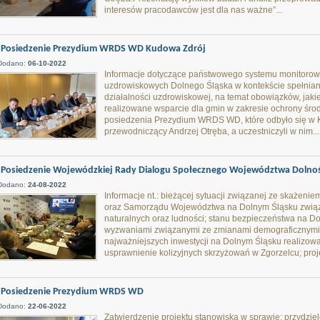
interesów pracodawców jest dla nas ważne”...
Posiedzenie Prezydium WRDS WD Kudowa Zdrój
Dodano:
06-10-2022
Informacje dotyczące państwowego systemu monitorowa
uzdrowiskowych Dolnego Śląska w kontekście spełnia
działalności uzdrowiskowej, na temat obowiązków, jak
realizowane wsparcie dla gmin w zakresie ochrony śr
posiedzenia Prezydium WRDS WD, które odbyło się w K
przewodniczący Andrzej Otręba, a uczestniczyli w nim...
Posiedzenie Wojewódzkiej Rady Dialogu Społecznego Województwa Dolnoś
Dodano:
24-08-2022
Informacje nt.: bieżącej sytuacji związanej ze skażenie
oraz Samorządu Województwa na Dolnym Śląsku zwią
naturalnych oraz ludności; stanu bezpieczeństwa na D
wyzwaniami związanymi ze zmianami demograficznymi
najważniejszych inwestycji na Dolnym Śląsku realizo
usprawnienie kolizyjnych skrzyżowań w Zgorzelcu; proje
Posiedzenie Prezydium WRDS WD
Dodano:
22-06-2022
Zatwierdzenie projektu stanowiska w sprawie: przydzi