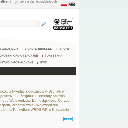
raficzna
wersja dla niedowidzących
 WIEJSKICH
BIURO W BRUKSELI
SPORT
DNOSTKI ORGANIZACYJNE
TURYSTYKA
ŃSTWO INFORMACYJNE
EWT
wiązku z likwidacją oddziałów w Szpitalu w
posiedzenie Zespołu ds. ochrony zdrowia i
ecznego Województwa Dolnośląskiego. Obradom
Zespołu, Wicemarszałek Województwa
siedzeniu Prezydium WRDS WD w listopadzie
[more]