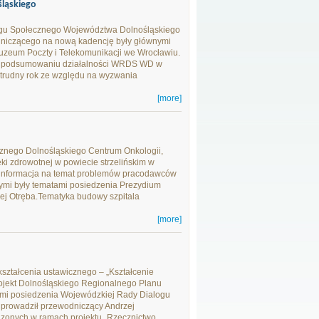
ląskiego
ogu Społecznego Województwa Dolnośląskiego
dniczącego na nową kadencję były głównymi
zeum Poczty i Telekomunikacji we Wrocławiu.
.W podsumowaniu działalności WRDS WD w
le trudny rok ze względu na wyzwania
[more]
cznego Dolnośląskiego Centrum Onkologii,
ki zdrowotnej w powiecie strzelińskim w
e, informacja na temat problemów pracodawców
ymi były tematami posiedzenia Prezydium
j Otręba.Tematyka budowy szpitala
[more]
ształcenia ustawicznego – „Kształcenie
rojekt Dolnośląskiego Regionalnego Planu
tami posiedzenia Wojewódzkiej Rady Dialogu
prowadził przewodniczący Andrzej
dzonych w ramach projektu „Rzecznictwo