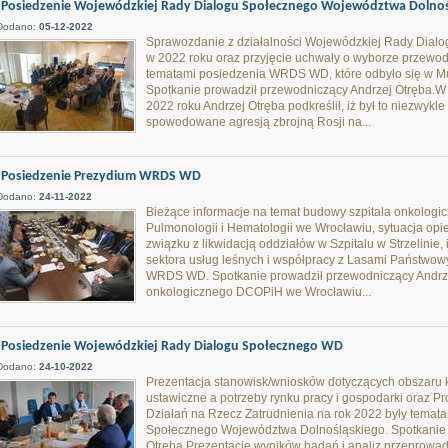
Posiedzenie Wojewódzkiej Rady Dialogu Społecznego Województwa Dolnoś
Dodano:
05-12-2022
Sprawozdanie z działalności Wojewódzkiej Rady Dial
w 2022 roku oraz przyjęcie uchwały o wyborze przewo
tematami posiedzenia WRDS WD, które odbyło się w Mu
Spotkanie prowadził przewodniczący Andrzej Otręba
2022 roku Andrzej Otręba podkreślił, iż był to niezwyk
spowodowane agresją zbrojną Rosji na...
Posiedzenie Prezydium WRDS WD
Dodano:
24-11-2022
Bieżące informacje na temat budowy szpitala onkologi
Pulmonologii i Hematologii we Wrocławiu, sytuacja opie
związku z likwidacją oddziałów w Szpitalu w Strzelini
sektora usług leśnych i współpracy z Lasami Państwow
WRDS WD. Spotkanie prowadził przewodniczący Andrze
onkologicznego DCOPiH we Wrocławiu...
Posiedzenie Wojewódzkiej Rady Dialogu Społecznego WD
Dodano:
24-10-2022
Prezentacja stanowisk/wniosków dotyczących obszaru k
ustawiczne a potrzeby rynku pracy i gospodarki oraz P
Działań na Rzecz Zatrudnienia na rok 2022 były tema
Społecznego Województwa Dolnośląskiego. Spotkanie 
Otręba.Prezentację wyników badań i analiz przeprowa