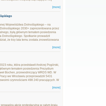
[more]
ląskiego
zennej Województwa Dolnośląskiego – na
 Dolnośląskiego 2030+ zaprezentowana przez
orialnego, byłą głównym tematem posiedzenia
Dolnośląskiego. Spotkanie prowadził
iał, że trzy lata temu została znowelizowana
[more]
023 roku, która przedstawił Andrzej Pogórski,
a głównym tematem posiedzenia Prezydium
Paweł Bochen, przewodniczący WRDS WD. W
 Pracy we Wrocławiu przeprowadzili 5431
 swoimi czynnościami 498 240 pracujących. W
[more]
 prowadzą akcję protestacyjną w całym kraju,