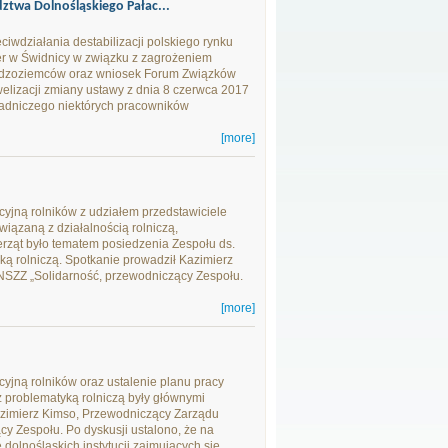
twa Dolnośląskiego Pałac...
iwdziałania destabilizacji polskiego rynku
er w Świdnicy w związku z zagrożeniem
 cudzoziemców oraz wniosek Forum Związków
lizacji zmiany ustawy z dnia 8 czerwca 2017
sadniczego niektórych pracowników
[more]
cyjną rolników z udziałem przedstawiciele
wiązaną z działalnością rolniczą,
rząt było tematem posiedzenia Zespołu ds.
ą rolniczą. Spotkanie prowadził Kazimierz
NSZZ „Solidarność, przewodniczący Zespołu.
[more]
cyjną rolników oraz ustalenie planu pracy
 problematyką rolniczą były głównymi
azimierz Kimso, Przewodniczący Zarządu
y Zespołu. Po dyskusji ustalono, że na
dolnośląskich instytucji zajmujących się