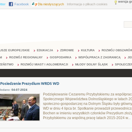
wersja g
itter
Facebook
Dla niesłyszących
Informacja o plikach cookies
USZE EUROPEJSKIE
EDUKACJA
ZDROWIE
KULTURA
ROZWÓJ OBSZARÓW
NI
ROZWÓJ REGIONALNY
GOSPODARKA
WSPÓŁPRACA Z ZAGRANICĄ
JE
ZEŃSTWO
ROZWÓJ MIAST I AGLOMERACJI
MŁODY DOLNY ŚLĄSK
SPOŁECZE
Posiedzenie Prezydium WRDS WD
Dodano:
04-07-2024
Podziękowanie Cezaremu Przybylskiemu za współprac
Społecznego Województwa Dolnośląskiego w latach 201
społeczno-gospodarczej na Dolnym Śląsku były głów
WD w dniu 4 lipca br. Spotkanie prowadził przewodni
Bochen w imieniu wszystkich członków Prezydium zło
Przybylskiemu za wspólną pracę latach 2015-2024 w...