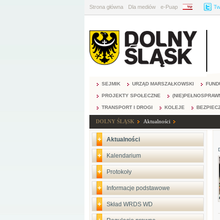
Strona główna
Dla mediów
e-Puap
BIP
Tw
SEJMIK
URZĄD MARSZAŁKOWSKI
FUND
PROJEKTY SPOŁECZNE
(NIE)PEŁNOSPRAW
TRANSPORT I DROGI
KOLEJE
BEZPIEC
DOLNY ŚLĄSK
Aktualności
Aktualności
Kalendarium
Protokoły
Informacje podstawowe
Skład WRDS WD