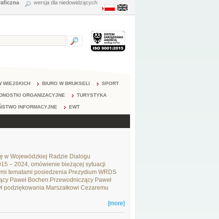
raficzna
wersja dla niedowidzących
 WIEJSKICH
BIURO W BRUKSELI
SPORT
DNOSTKI ORGANIZACYJNE
TURYSTYKA
ŃSTWO INFORMACYJNE
EWT
ę w Wojewódzkiej Radzie Dialogu
5 – 2024, omówienie bieżącej sytuacji
nymi tematami posiedzenia Prezydium WRDS
czący Paweł Bochen.Przewodniczący Paweł
żył podziękowania Marszałkowi Cezaremu
[more]