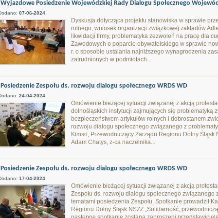
Wyjazdowe Posiedzenie Wojewódzkiej Rady Dialogu Społecznego Wojewódz
Dodano:
07-06-2024
Dyskusja dotycząca projektu stanowiska w sprawie przec
rolnego, wniosek organizacji związkowej zakładów Adl
likwidacji firmy, problematyka zezwoleń na pracę dla
Zawodowych o poparcie obywatelskiego w sprawie nowe
r. o sposobie ustalania najniższego wynagrodzenia za
zatrudnionych w podmiotach...
Posiedzenie Zespołu ds. rozwoju dialogu społecznego WRDS WD
Dodano:
24-04-2024
Omówienie bieżącej sytuacji związanej z akcją protesta
dolnośląskich instytucji zajmujących się problematyką z
bezpieczeństwem artykułów rolnych i dobrostanem zwie
rozwoju dialogu społecznego związanego z problematyk
Kimso, Przewodniczący Zarządu Regionu Dolny Śląsk 
Adam Chatys, z-ca naczelnika...
Posiedzenie Zespołu ds. rozwoju dialogu społecznego WRDS WD
Dodano:
17-04-2024
Omówienie bieżącej sytuacji związanej z akcją protesta
Zespołu ds. rozwoju dialogu społecznego związanego z
tematami posiedzenia Zespołu. Spotkanie prowadził K
Regionu Dolny Śląsk NSZZ „Solidarność, przewodnicząc
następne spotkanie zostaną zaproszeni przedstawiciele 