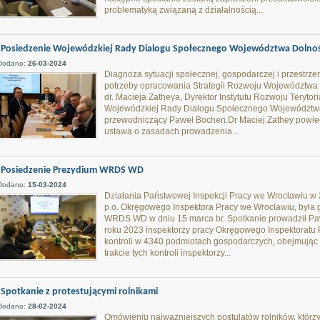
problematyką związaną z działalnością...
Posiedzenie Wojewódzkiej Rady Dialogu Społecznego Województwa Dolnoś
Dodano:
26-03-2024
Diagnoza sytuacji społecznej, gospodarczej i przestr
potrzeby opracowania Strategii Rozwoju Województwa
dr. Macieja Zatheya, Dyrektor Instytutu Rozwoju Teryt
Wojewódzkiej Rady Dialogu Społecznego Województwa 
przewodniczący Paweł Bochen.Dr Maciej Zathey powiedz
ustawa o zasadach prowadzenia...
Posiedzenie Prezydium WRDS WD
Dodano:
15-03-2024
Działania Państwowej Inspekcji Pracy we Wrocławiu w 2
p.o. Okręgowego Inspektora Pracy we Wrocławiu, był
WRDS WD w dniu 15 marca br. Spotkanie prowadził 
roku 2023 inspektorzy pracy Okręgowego Inspektoratu
kontroli w 4340 podmiotach gospodarczych, obejmując
trakcie tych kontroli inspektorzy...
Spotkanie z protestującymi rolnikami
Dodano:
28-02-2024
Omówieniu najważniejszych postulatów rolników, którzy