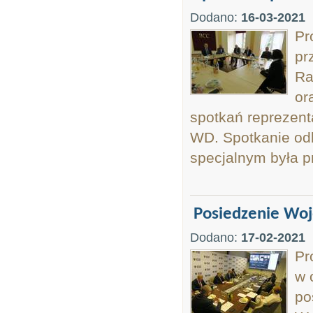
Dodano:
16-03-2021
Pr
pr
Ra
or
spotkań reprezen
WD. Spotkanie odb
specjalnym była p
Posiedzenie Wo
Dodano:
17-02-2021
Pr
w 
po