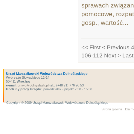
sprawach związany
pomocowe, rozpatr
gosp., wartość...
<< First
< Previous
4
106-112
Next >
Last
Urząd Marszałkowski Województwa Dolnośląskiego
Wybrzeże Słowackiego 12-14
50-411
Wrocław
e-mail:
umwd@dolnyslask.pl
tel.:
(+48 71) 776 90 53
Godziny pracy Urzędu:
poniedziałek - piątek: 7.30 - 15.30
Copyright ® 2009 Urząd Marszałkowski Województwa Dolnośląskiego
Strona główna
Dla m