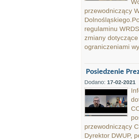
Wo
przewodniczący W
Dolnośląskiego.Po
regulaminu WRDS 
zmiany dotyczące 
ograniczeniami wy
Posiedzenie Pr
Dodano:
17-02-2021
In
do
CO
po
przewodniczący C
Dyrektor DWUP, po