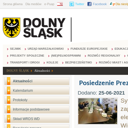
Strona główna
Dla mediów
e-Puap
BIP
Twitter
Facebook
Dla nies
SEJMIK
URZĄD MARSZAŁKOWSKI
FUNDUSZE EUROPEJSKIE
EDUKAC
PROJEKTY SPOŁECZNE
(NIE)PEŁNOSPRAWNI
ROZWÓJ REGIONALNY
TRANSPORT I DROGI
KOLEJE
BEZPIECZEŃSTWO
ROZWÓJ MIAST I A
DOLNY ŚLĄSK
Aktualności
Aktualności
Posiedzenie Pr
Kalendarium
Dodano:
25-06-2021
Sy
Protokoły
za
Informacje podstawowe
el
Skład WRDS WD
Wi