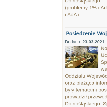
Dolnośląskiego. 
(problemy 1% i A
i AdA i...
Posiedzenie Wo
Dodano:
23-03-2021
No
Uc
Sp
ws
Oddziału Wojewód
oraz bieżąca inf
były tematami po
prowadził przewo
Dolnośląskiego. S