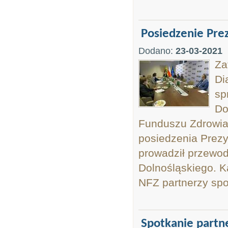
Posiedzenie Pr
Dodano:
23-03-2021
Za
Di
sp
Do
Funduszu Zdrowia
posiedzenia Prez
prowadził przewo
Dolnośląskiego. 
NFZ partnerzy społ
Spotkanie partn