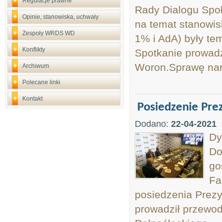
Regulacje prawne
Rady Dialogu Spo
Opinie, stanowiska, uchwały
na temat stanowis
Zespoły WRDS WD
1% i AdA) były te
Konflikty
Spotkanie prowad
Woron.Sprawę nara
Archiwum
Polecane linki
Kontakt
Posiedzenie Pr
Dodano:
22-04-2021
Dy
Do
go
Fa
posiedzenia Prez
prowadził przewo