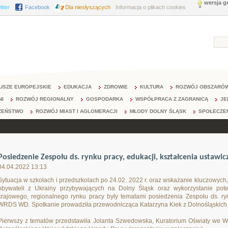
wersja g
itter
Facebook
Dla niesłyszących
Informacja o plikach cookies
USZE EUROPEJSKIE
EDUKACJA
ZDROWIE
KULTURA
ROZWÓJ OBSZARÓW
NI
ROZWÓJ REGIONALNY
GOSPODARKA
WSPÓŁPRACA Z ZAGRANICĄ
JE
ZEŃSTWO
ROZWÓJ MIAST I AGLOMERACJI
MŁODY DOLNY ŚLĄSK
SPOŁECZE
Posiedzenie Zespołu ds. rynku pracy, edukacji, kształcenia usta
04.04.2022 13:13
Sytuacja w szkołach i przedszkolach po 24.02. 2022 r. oraz wskazanie kluczowych,
obywateli z Ukrainy przybywających na Dolny Śląsk oraz wykorzystanie pot
krajowego, regionalnego rynku pracy były tematami posiedzenia Zespołu ds. ryn
WRDS WD. Spotkanie prowadziła przewodnicząca Katarzyna Kiek z Dolnośląskic
Pierwszy z tematów przedstawiła Jolanta Szwedowska, Kuratorium Oświaty we Wr