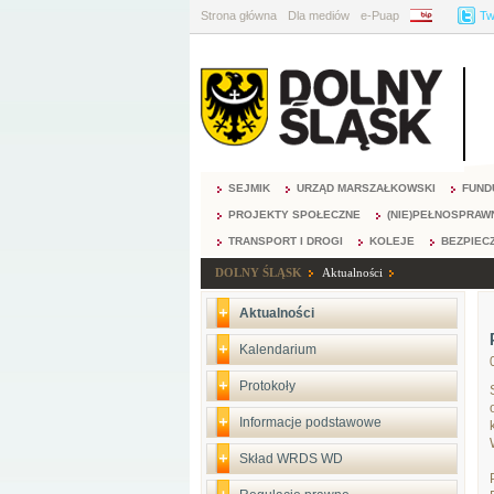
Strona główna
Dla mediów
e-Puap
BIP
Tw
SEJMIK
URZĄD MARSZAŁKOWSKI
FUND
PROJEKTY SPOŁECZNE
(NIE)PEŁNOSPRAW
TRANSPORT I DROGI
KOLEJE
BEZPIEC
DOLNY ŚLĄSK
Aktualności
Aktualności
Kalendarium
Protokoły
Informacje podstawowe
Skład WRDS WD