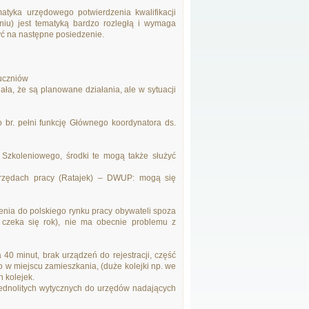
tyka urzędowego potwierdzenia kwalifikacji
iu) jest tematyką bardzo rozległą i wymaga
yć na następne posiedzenie.
 uczniów
ała, że są planowane działania, ale w sytuacji
 br. pełni funkcję Głównego koordynatora ds.
 Szkoleniowego, środki te mogą także służyć
rzędach pracy (Ratajek) – DWUP: mogą się
nia do polskiego rynku pracy obywateli spoza
 czeka się rok), nie ma obecnie problemu z
40 minut, brak urządzeń do rejestracji, część
o w miejscu zamieszkania, (duże kolejki np. we
 kolejek.
 jednolitych wytycznych do urzędów nadających