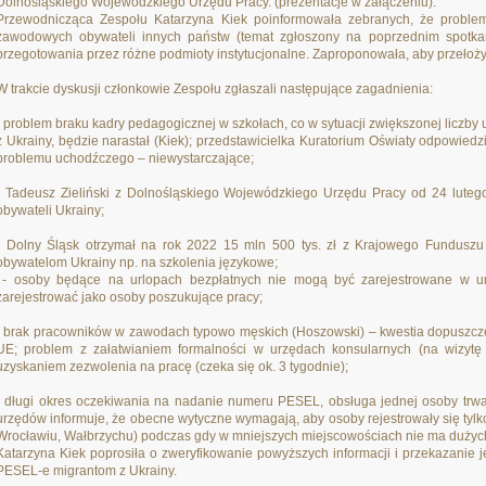
Dolnośląskiego Wojewódzkiego Urzędu Pracy. (prezentacje w załączeniu).
Przewodnicząca Zespołu Katarzyna Kiek poinformowała zebranych, że problema
zawodowych obywateli innych państw (temat zgłoszony na poprzednim spotkan
przegotowania przez różne podmioty instytucjonalne. Zaproponowała, aby przełoż
W trakcie dyskusji członkowie Zespołu zgłaszali następujące zagadnienia:
- problem braku kadry pedagogicznej w szkołach, co w sytuacji zwiększonej liczby
z Ukrainy, będzie narastał (Kiek); przedstawicielka Kuratorium Oświaty odpowiedzi
problemu uchodźczego – niewystarczające;
- Tadeusz Zieliński z Dolnośląskiego Wojewódzkiego Urzędu Pracy od 24 lutego
obywateli Ukrainy;
- Dolny Śląsk otrzymał na rok 2022 15 mln 500 tys. zł z Krajowego Funduszu
obywatelom Ukrainy np. na szkolenia językowe;
- osoby będące na urlopach bezpłatnych nie mogą być zarejestrowane w u
zarejestrować jako osoby poszukujące pracy;
- brak pracowników w zawodach typowo męskich (Hoszowski) – kwestia dopuszcze
UE; problem z załatwianiem formalności w urzędach konsularnych (na wizytę
uzyskaniem zezwolenia na pracę (czeka się ok. 3 tygodnie);
- długi okres oczekiwania na nadanie numeru PESEL, obsługa jednej osoby trwa 
urzędów informuje, że obecne wytyczne wymagają, aby osoby rejestrowały się tylk
Wrocławiu, Wałbrzychu) podczas gdy w mniejszych miejscowościach nie ma dużych
Katarzyna Kiek poprosiła o zweryfikowanie powyższych informacji i przekazanie
PESEL-e migrantom z Ukrainy.