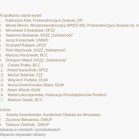
W spotkaniu udział wzięli:
1. Katarzyna Kiek, Przewodnicząca Zespołu, DP
2. Marek Woron, Wiceprzewodniczący WRDS WD, Przewodniczący Zespołu ds. ro
3. Mirosława Chodubska, OPZZ
4. Sławomir Bielawski, NSZZ „Solidarność”
5. Jerzy Komorowki, UMWD
6. Krzysztof Ratajek, OPZZ
7. Piotr Majchrzak, NSZZ „Solidarność’
8. Mariusz Hoszowski, BCC
9. Grzegorz Makul, NSZZ „Solidarność’
10. Cezary Rutka, BCC
11. Antoni Karasiński, OPZZ
12. Michał Tekliński, FZZ
13. Wojciech Partyka, DUW
14. Iwona Drelichowska-Stopa, DUW
15. Adam Wójcik, DUW
16. Marta Łokuciejewska, Federacja Przedsiębiorców Polskich
17. Mariusz Gasek, BCC
Goście:
1. Jolanta Szwedowska, Kuratorium Oświaty we Wrocławiu
2. Zuzanna Bielawska, DWUP
3. Tadeusz Zieliński, DWUP
Sytuacja w szkołach i przedszkolach
Wsparcie obywateli Ukrainy