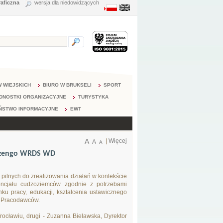
raficzna
wersja dla niedowidzących
 WIEJSKICH
BIURO W BRUKSELI
SPORT
DNOSTKI ORGANIZACYJNE
TURYSTYKA
ŃSTWO INFORMACYJNE
EWT
A
|
Więcej
A
A
wiczengo WRDS WD
 pilnych do zrealizowania działań w kontekście
encjału cudzoziemców zgodnie z potrzebami
ku pracy, edukacji, kształcenia ustawicznego
h Pracodawców.
ocławiu, drugi - Zuzanna Bielawska, Dyrektor