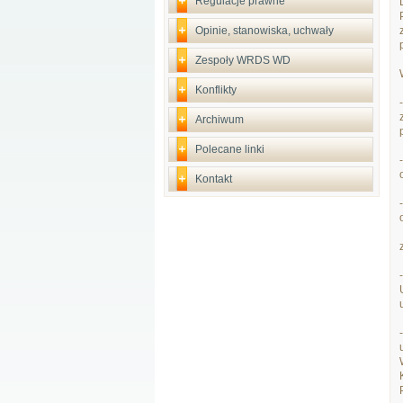
Regulacje prawne
Opinie, stanowiska, uchwały
Zespoły WRDS WD
Konflikty
Archiwum
Polecane linki
Kontakt