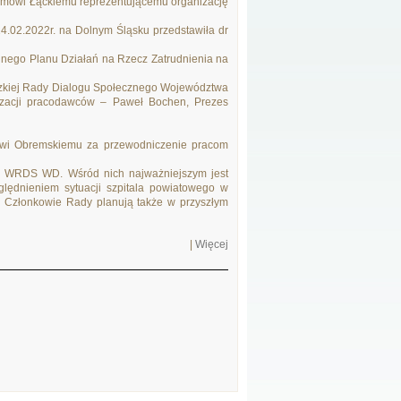
amowi Łąckiemu reprezentującemu organizację
4.02.2022r. na Dolnym Śląsku przedstawiła dr
nego Planu Działań na Rzecz Zatrudnienia na
kiej Rady Dialogu Społecznego Województwa
nizacji pracodawców – Paweł Bochen, Prezes
owi Obremskiemu za przewodniczenie pracom
dy WRDS WD. Wśród nich najważniejszym jest
ględnieniem sytuacji szpitala powiatowego w
. Członkowie Rady planują także w przyszłym
|
Więcej