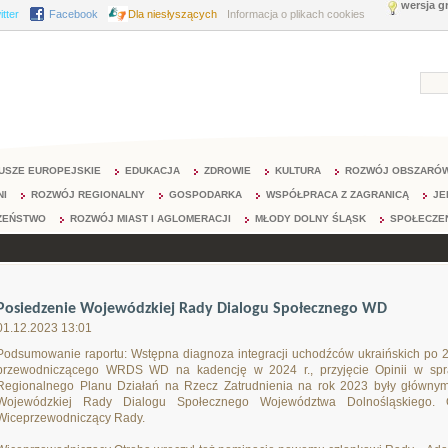
wersja g
itter
Facebook
Dla niesłyszących
Informacja o plikach cookies
USZE EUROPEJSKIE
EDUKACJA
ZDROWIE
KULTURA
ROZWÓJ OBSZARÓW
NI
ROZWÓJ REGIONALNY
GOSPODARKA
WSPÓŁPRACA Z ZAGRANICĄ
JE
ZEŃSTWO
ROZWÓJ MIAST I AGLOMERACJI
MŁODY DOLNY ŚLĄSK
SPOŁECZE
Posiedzenie Wojewódzkiej Rady Dialogu Społecznego WD
01.12.2023 13:01
Podsumowanie raportu: Wstępna diagnoza integracji uchodźców ukraińskich po 
przewodniczącego WRDS WD na kadencję w 2024 r., przyjęcie Opinii w spra
Regionalnego Planu Działań na Rzecz Zatrudnienia na rok 2023 były głównymi
Wojewódzkiej Rady Dialogu Społecznego Województwa Dolnośląskiego. O
Wiceprzewodniczący Rady.