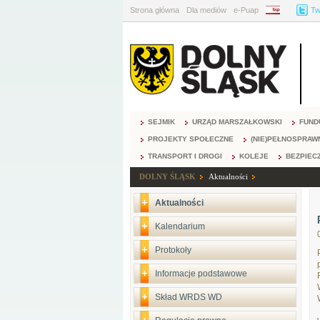
Strona główna
Dla mediów
e-Puap
BIP
Tw
SEJMIK
URZĄD MARSZAŁKOWSKI
FUND
PROJEKTY SPOŁECZNE
(NIE)PEŁNOSPRAW
TRANSPORT I DROGI
KOLEJE
BEZPIEC
DOLNY ŚLĄSK
Aktualności
Aktualności
Kalendarium
Protokoły
Informacje podstawowe
Skład WRDS WD