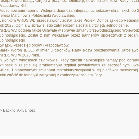
Wiceprzewodniczący Otręba wręczył też nominację nowemu członkowi Rady – Ad
Pracodawcy RP.
Podsumowanie raportu: Wstępna diagnoza integracji uchodźców ukraińskich po 2
Teresa Marcinów z Politechniki Wrocławskiej.
Członkom WRDS WD przedstawiony został także Projekt Dolnośląskiego Regional
rok 2023. Opinia w sprawie jego zatwierdzenia została przyjęta jednogłośnie.
WRDS WD podjęła także Uchwałę w sprawie zmiany przewodniczącego Wojewódz
Dolnośląskiego. Został z nim wskazany przez partnerów społecznych z orga
Dolnośląskiego
Związku Przedsiębiorców i Pracodawców.
Marek Woron (BCC) w imieniu członków Rady złożył podziękowania Jarosław
WRDS WD w 2023 roku.
W wolnych wnioskach członkowie Rady zgłosili najpilniejsze tematy pod obra
wniosek o zajęcie się problematyką szpitali powiatowych ze szczególnym uwz
Miliczu i planowanymi zmianami restrukturyzacyjnymi w tej placówce medycznej
roku wrócić do tematyki związanej z zanieczyszczeniem Odry.
<- Back to: Aktualności