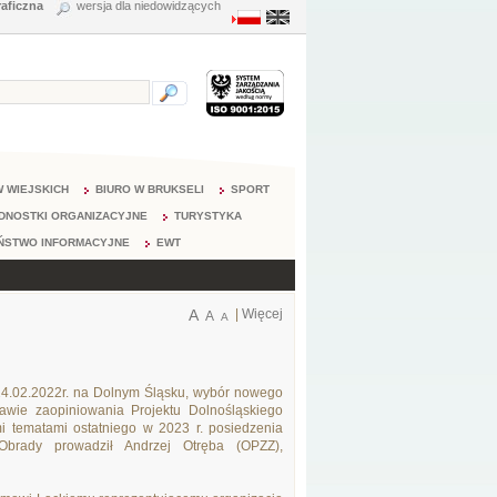
raficzna
wersja dla niedowidzących
 WIEJSKICH
BIURO W BRUKSELI
SPORT
DNOSTKI ORGANIZACYJNE
TURYSTYKA
ŃSTWO INFORMACYJNE
EWT
A
|
Więcej
A
A
24.02.2022r. na Dolnym Śląsku, wybór nowego
wie zaopiniowania Projektu Dolnośląskiego
 tematami ostatniego w 2023 r. posiedzenia
brady prowadził Andrzej Otręba (OPZZ),