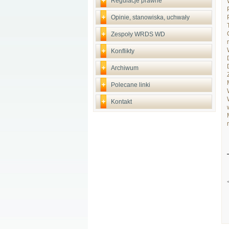
Regulacje prawne
Opinie, stanowiska, uchwały
Zespoły WRDS WD
Konflikty
Archiwum
Polecane linki
Kontakt